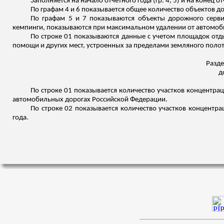
Заполняется на начало отчетного года (гр. 4, 5) и на конец отч
По графам 4 и 6 показывается общее количество объектов д
По графам 5 и 7 показываются объекты дорожного сервис
кемпинги, показываются при максимальном удалении от автомоби
По строке 01 показываются данные с учетом площадок отд
помощи и других мест, устроенных за пределами земляного полот
Разде
д
По строке 01 показывается количество участков концентрац
автомобильных дорогах Российской Федерации.
По строке 02 показывается количество участков концентр
года.