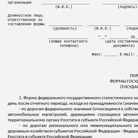
организации
______________________
________________
(Ф.И.О.)
(подпись)
Должностное лицо,
ответственное за
составление формы
________________
_______________
______
(должность)
(Ф.И.О.)
(подп
__________________
"__" _________ 20_
(номер контактного
(дата составлен
телефона)
документа)
Факс: ______ E-
mail
: 
ПОР
ФОРМЫ ГОСУ
(ГОСУДА
1. Форма федерального государственного статистического н
день после отчетного периода, исходя из принадлежности (значе
- по дорогам федерального значения (относящимся к собс
автомобильных магистралей, дирекциями строящихся автом
территориальному органу Росстата в субъекте Российской Федер
- по дорогам регионального или межмуниципального зна
дорожным хозяйством субъектов Российской Федерации - Федера
Росстата в субъекте Российской Федерации.