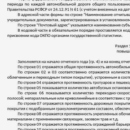
периода по каждой автомобильной дороге общего пользовани
Правительства РСФСР от 24.12.91 N 61 (с учетом внесенных на да
В адресной части формы по строке "Наименование отчитыв
учредительных документах, зарегистрированных в установленном 
По строке "Почтовый адрес" указывается наименование суб
В кодовой части в обязательном порядке проставляется ко
присвоении кода ОКПО органами государственной статистики.
Раздел 
повыша
Заполняется на начало отчетного года (гр. 4) и на конец отчет
По строке 01 отражается общая протяженность автомобильн
По строкам 02 и 03 соответственно отражается количест
облегченным и переходным типом покрытия), устроенным в соотве
По строке 04 отражается протяженность тротуаров и пешех
По строке 05 показывается количество автобусных останово
По строке 06 показывается количество переходно-скоро
полосой; непараллельные или криволинейные в соответствии с тр
По строке 07 отражается протяженность дорожных покрыти
покрытия с подобранным гранулометрическим составом, обеспе
По строке 08 отражается протяженность укрепленных обочи
материалами с применением связующих, засевом трав и т.д.
По строке 09 отражается протяженность ограждений барьерн
По строке 10 показывается протяженность ограждений пов