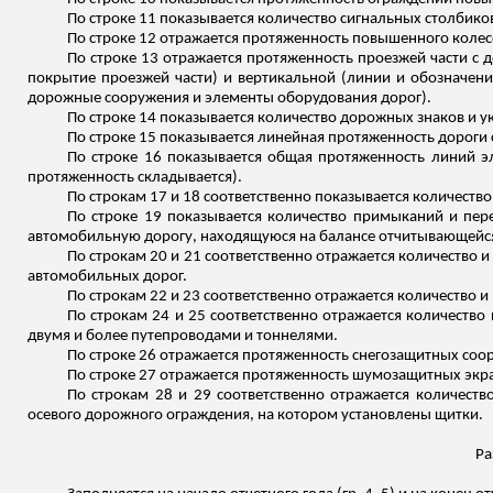
По строке 11 показывается количество сигнальных столбико
По строке 12 отражается протяженность повышенного
колес
По строке 13 отражается протяженность проезжей части с 
покрытие проезжей части) и вертикальной (линии и обозначен
дорожные сооружения и элементы оборудования дорог).
По строке 14 показывается количество дорожных знаков и у
По строке 15 показывается линейная протяженность дороги
По строке 16 показывается общая протяженность линий э
протяженность складывается).
По строкам 17 и 18 соответственно показывается количеств
По строке 19 показывается количество примыканий и пе
автомобильную дорогу, находящуюся на балансе отчитывающейся 
По строкам 20 и 21 соответственно отражается количество 
автомобильных дорог.
По строкам 22 и 23 соответственно отражается количество 
По строкам 24 и 25 соответственно отражается количество
двумя и более путепроводами и тоннелями.
По строке 26 отражается протяженность снегозащитных соо
По строке 27 отражается протяженность
шумозащитных
экра
По строкам 28 и 29 соответственно отражается количес
осевого дорожного ограждения, на котором установлены щитки.
Ра