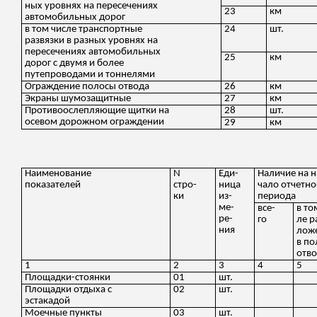
ных
уровнях на пересечениях
23
км
автомобильных дорог
в том числе транспортные
24
шт.
развязки в разных уровнях на
пересечениях автомобильных
25
км
дорог с двумя и более
путепроводами и тоннелями
Ограждение полосы отвода
26
км
Экраны
шумозащитные
27
км
Противоослепляющие щитки на
28
шт.
осевом дорожном ограждении
29
км
Наименование
N
Ед
и
-
Наличие на
н
показателей
стр
о
-
ница
чало
отчетно
ки
из-
периода
ме
-
вс
е-
в т
ре-
го
ле
р
ния
лож
в по
отв
1
2
3
4
5
Площадки-стоянки
01
шт.
Площадки отдыха с
02
шт.
эстакадой
Моечные пункты
03
шт.