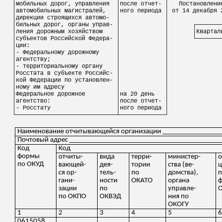
│мобильных дорог, управления
│после отче
т-
│
Постановлени
│автомобильных магистралей,
│
ного
периода │ от 14 декабря 
│дирекции
строящихся
автомо
-
│
│
│
бильных
дорог, органы управ- │
│
┌───────
│
ления
дорожным хозяйством
│
│
│
Квартал
│субъектов
Российской
Федера
- │
│
└───────
│
ции
:
│
│
│- Федеральному дорожному
│
│
│агентству;
│
│
│- территориальному органу
│
│
│Росстата в субъекте
Российс
- │
│
│кой Федерации
по
установлен- │
│
│ному им адресу
│
│
│
Федеральное
дорожное
│на 20 день
│
│агентство:
│после отчет- │
│- Росстату
│
ного
периода │
└─────────────────────────────┴─────────────┘
Наименование отчитывающейся организации _________________
Почтовый адрес ___________________________________________
Код
Код
формы
отчит
ы
-
вида
терр
и
-
министе
р
-
о
по ОКУД
вающей
-
де
я
-
тории
ства
(
ве
-
ся
ор-
тель
-
по
домства
),
п
гани
-
ности
ОКАТО
органа
зации
по
управле
-
по ОКПО
ОКВЭД
ния
по
ОКОГУ
1
2
3
4
5
0615058