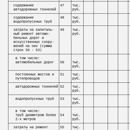
├────────────────────────┼─────┼─────┼────┼──────┼────┼────┼
│
содержание
│47
│тыс. │
│
│
│
│
│
автодорожных тоннелей │
│руб. │
│
│
│
│
├────────────────────────┼─────┼─────┼────┼──────┼────┼────┼
│
содержание
│48
│тыс. │
│
│
│
│
│
водопропускных труб
│
│руб. │
│
│
│
│
├────────────────────────┼─────┼─────┼────┼──────┼────┼────┼
│
затраты на капиталь-
│49
│тыс. │
│
│
│
│
│
ный
ремонт
автом
о
-
│
│руб. │
│
│
│
│
│
бильных
дорог и
│
│
│
│
│
│
│
│
искусственных
соору
-
│
│
│
│
│
│
│
│
жений
на них (сумма
│
│
│
│
│
│
│
│
строк 50 - 53)
│
│
│
│
│
│
│
├────────────────────────┼─────┼─────┼────┼──────┼────┼────┼
│
в том числе:
│
│
│
│
│
│
│
│
автомобильных дорог
│50
│тыс. │
│
│
│
│
│
│
│руб. │
│
│
│
│
├────────────────────────┼─────┼─────┼────┼──────┼────┼────┼
│
постоянных мостов и
│51
│тыс. │
│
│
│
│
│
путепроводов
│
│руб. │
│
│
│
│
├────────────────────────┼─────┼─────┼────┼──────┼────┼────┼
│
автодорожных тоннелей│52
│тыс. │
│
│
│
│
│
│
│руб. │
│
│
│
│
├────────────────────────┼─────┼─────┼────┼──────┼────┼────┼
│
водопропускных труб
│53
│тыс. │
│
│
│
│
│
│
│руб. │
│
│
│
│
├────────────────────────┼─────┼─────┼────┼──────┼────┼────┼
│
в том числе:
│
│
│
│
│
│
│
│
труб диаметром более │54
│тыс. │
│
│
│
│
│
2-х метров
│
│руб. │
│
│
│
│
├────────────────────────┼─────┼─────┼────┼──────┼────┼────┼
│
затраты на ремонт
│55
│тыс. │
│
│
│
│