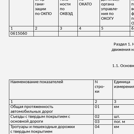
гани
-
ности
ОКАТО
органа
п
зации
по
управле
-
в
по ОКПО
ОКВЭД
ния
по
ОКОГУ
п
1
2
3
4
5
6
0615060
Раздел 1.
движения н
1.1. Основ
Наименование показателей
N
Единица
стр
о
-
измерени
ки
1
2
3
Общая протяженность
01
км
автомобильных дорог
Съезды с твердым покрытием с
02
шт.
основной дороги
03
пог
. м
Тротуары и пешеходные дорожки
04
км
с твердым покрытием