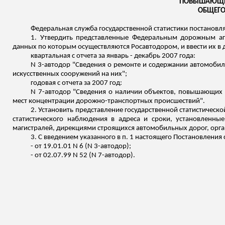
ПОВЫШАЮЩИХ
ОБЩЕГО
Федеральная служба государственной статистики постановля
1. Утвердить представленные Федеральным дорожным аге
данных по которым осуществляются
Росавтодором
, и ввести их в
квартальная
с отчета за январь - декабрь 2007 года:
N 3-автодор "Сведения о ремонте и содержании автомоби
искусственных сооружений на них";
годовая
с отчета за 2007 год:
N 7-автодор "Сведения о наличии объектов, повышающих 
мест концентрации дорожно-транспортных происшествий".
2.
Установить представление государственной статистическо
статистического наблюдения в адреса и сроки, установленн
магистралей, дирекциями строящихся автомобильных дорог, орг
3. С введением указанного в п. 1 настоящего Постановления
- от 19.01.01 N 6 (N 3-автодор);
- от 02.07.99 N 52 (N 7-автодор).