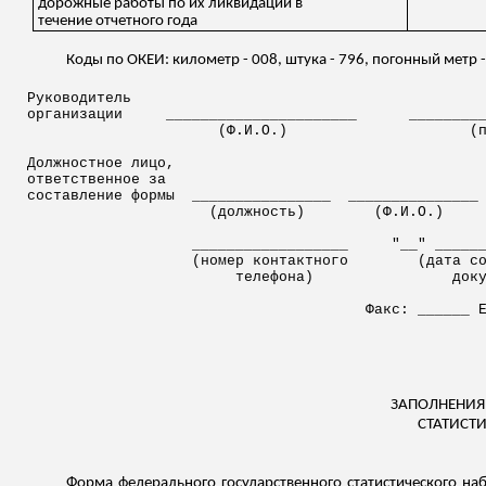
дорожные работы по их ликвидации в
течение отчетного года
Коды по ОКЕИ: километр - 008, штука - 796, погонный метр 
Руководитель
организации
______________________
________
(Ф.И.О.)
(
Должностное лицо,
ответственное за
составление формы
________________
_______________
(должность)
(Ф.И.О.)
__________________
"__" _____
(номер контактного
(дата с
телефона)
док
Факс: ______ 
ЗАПОЛНЕНИЯ
СТАТИСТ
Форма федерального государственного статистического наб