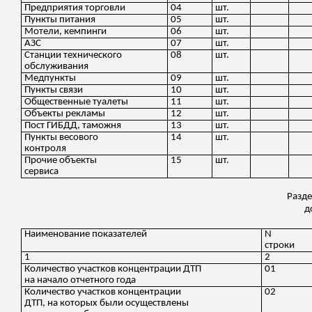
Предприятия торговли
04
шт.
Пункты питания
05
шт.
Мотели, кемпинги
06
шт.
АЗС
07
шт.
Станции технического
08
шт.
обслуживания
Медпункты
09
шт.
Пункты связи
10
шт.
Общественные туалеты
11
шт.
Объекты рекламы
12
шт.
Пост ГИБДД, таможня
13
шт.
Пункты весового
14
шт.
контроля
Прочие объекты
15
шт.
сервиса
Разде
д
Наименование показателей
N
строки
1
2
Количество участков концентрации ДТП
01
на начало отчетного года
Количество участков концентрации
02
ДТП, на которых были осуществлены