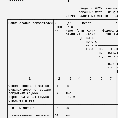
Коды по ОКЕИ: киломе
погонный метр - 018; 
тысяча квадратных метров - 05
┌────────────────────────┬─────┬─────┬───────────┬──────────
│Наименование
показателей│N
│
Ед
и
-
│
Всего
│
в
│
│
стр
о
-
│
ница
├────┬──────┼──────────
│
│
ки
│
изм
е
-
│
План│Факти
-│
федераль
│
│
│
рения│на
│чески │
значен
│
│
│
│год │
выпо
л
-
│
│
│
│
│
│
нено
с
│
│
│
│
│
│начала├────┬─────
│
│
│
│
│года
│План
│ Ф
акт
│
│
│
│
│
│на
│выпо
│
│
│
│
│
│год │начал
│
│
│
│
│
│
├────┬
│
│
│
│
│
│
│вс
е-
│
│
│
│
│
│
│
го
│
│
│
│
│
│
│
│
│
├────────────────────────┼─────┼─────┼────┼──────┼────┼────┼
│
1
│
2
│
3
│ 4
│
5
│ 6
│ 7
│
├────────────────────────┼─────┼─────┼────┼──────┼────┼────┼
│Отремонтировано
автомо
- │01
│км
│
│
│
│
│
│
бильных
дорог с
твердым
├─────┼─────┼────┼──────┼────┼────┼
│покрытием (сумма
│02
│тыс. │
│
│
│
│
│строк
03 и 05) (сумма
│
│кв. м│
│
│
│
│
│строк 04 и 06)
│
│
│
│
│
│
│
├────────────────────────┼─────┼─────┼────┼──────┼────┼────┼
│
в том числе:
│03
│км
│
│
│
│
│
│
├─────┼─────┼────┼──────┼────┼────┼
│
капитальным ремонтом
│04
│тыс. │
│
│
│
│