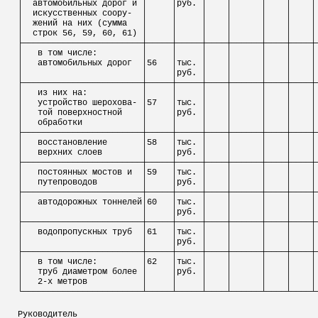
│
автомобильных дорог и │
│руб. │
│
│
│
│
│
искусственных
соору
-
│
│
│
│
│
│
│
│
жений
на них (сумма
│
│
│
│
│
│
│
│
строк 56, 59, 60, 61) │
│
│
│
│
│
│
├────────────────────────┼─────┼─────┼────┼──────┼────┼────┼
│
в том числе:
│
│
│
│
│
│
│
│
автомобильных дорог
│56
│тыс. │
│
│
│
│
│
│
│руб. │
│
│
│
│
├────────────────────────┼─────┼─────┼────┼──────┼────┼────┼
│
из них
на
:
│
│
│
│
│
│
│
│
устройство
шерохова
- │57
│тыс. │
│
│
│
│
│
той поверхностной
│
│руб. │
│
│
│
│
│
обработки
│
│
│
│
│
│
│
├────────────────────────┼─────┼─────┼────┼──────┼────┼────┼
│
восстановление
│58
│тыс. │
│
│
│
│
│
верхних слоев
│
│руб. │
│
│
│
│
├────────────────────────┼─────┼─────┼────┼──────┼────┼────┼
│
постоянных мостов и
│59
│тыс. │
│
│
│
│
│
путепроводов
│
│руб. │
│
│
│
│
├────────────────────────┼─────┼─────┼────┼──────┼────┼────┼
│
автодорожных тоннелей│60
│тыс. │
│
│
│
│
│
│
│руб. │
│
│
│
│
├────────────────────────┼─────┼─────┼────┼──────┼────┼────┼
│
водопропускных труб
│61
│тыс. │
│
│
│
│
│
│
│руб. │
│
│
│
│
├────────────────────────┼─────┼─────┼────┼──────┼────┼────┼
│
в том числе:
│62
│тыс. │
│
│
│
│
│
труб диаметром более │
│руб. │
│
│
│
│
│
2-х метров
│
│
│
│
│
│
│
└────────────────────────┴─────┴─────┴────┴──────┴────┴────┴
Руководитель