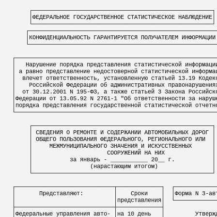
┌─────────────────────────────────────────────────────┐
│ФЕДЕРАЛЬНОЕ ГОСУДАРСТВЕННОЕ СТАТИСТИЧЕСКОЕ НАБЛЮДЕНИЕ│
└─────────────────────────────────────────────────────┘
┌───────────────────────────────────────────────────────
│КОНФИДЕНЦИАЛЬНОСТЬ ГАРАНТИРУЕТСЯ ПОЛУЧАТЕЛЕМ ИНФОРМАЦИИ
└───────────────────────────────────────────────────────
┌───────────────────────────────────────────────────────────
│
Нарушение порядка представления статистической информаци
│ а равно представление недостоверной статистической информа
│
влечет ответственность, установленную статьей 13.19 Кодек
│
Российской Федерации об административных правонарушения
│
от 30.12.2001 N 195-ФЗ, а также статьей 3 Закона Российск
│Федерации от 13.05.92 N 2761-1 "Об ответственности за наруш
│порядка представления государственной статистической отчетн
└───────────────────────────────────────────────────────────
┌─────────────────────────────────────────────────────┐
│ СВЕДЕНИЯ О РЕМОНТЕ И СОДЕРЖАНИИ АВТОМОБИЛЬНЫХ ДОРОГ │
│ ОБЩЕГО ПОЛЬЗОВАНИЯ ФЕДЕРАЛЬНОГО, РЕГИОНАЛЬНОГО ИЛИ
│
│
МЕЖМУНИЦИПАЛЬНОГО ЗНАЧЕНИЯ И
ИСКУССТВЕННЫХ
│
│
СООРУЖЕНИЙ НА НИХ
│
│
за январь - ___________ 20__ г.
│
│
(нарастающим итогом)
│
└─────────────────────────────────────────────────────┘
┌─────────────────────────────┬─────────────┐
┌────────────
│
Представляют:
│
Сроки
│
│Форма N 3-ав
│
│представления│
└────────────
├─────────────────────────────┼─────────────┤
│Федеральные управления авт
о-
│на 10 день
│
Утверж