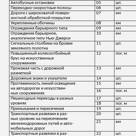
Автобусные остановки
05
шт.
Переходно-скоростные полосы
06
шт.
Дороги с шероховатой повер
х-
07
км
ностной
обработкой покрытия
Укрепленные обочины
08
км
Ограждения барьерного типа
09
км
Ограждение барьерное,
10
км
аналогичное типу Нью-Джерси
Сигнальные столбики на бровке
11
шт.
земляного полотна
Повышенный
колесоотбойный
12
пог
. м
брус на искусственных
сооружениях
Проезжая часть с дорожной
13
км
разметкой
Дорожные знаки и указатели
14
шт.
Протяженность линий освещения
15
км
на автодорогах и искусстве
н-
16
пог
. м
ных
сооружениях
Пешеходные переходы в разных
17
шт.
уровнях
18
пог
. м
Примыкания и пересечения
19
шт.
Транспортные развязки в ра
з-
20
шт.
ных
уровнях на пересечениях
21
км
железнодорожных путей и авто-
мобильных дорог
Транспортные развязки в ра
з-
22
шт.