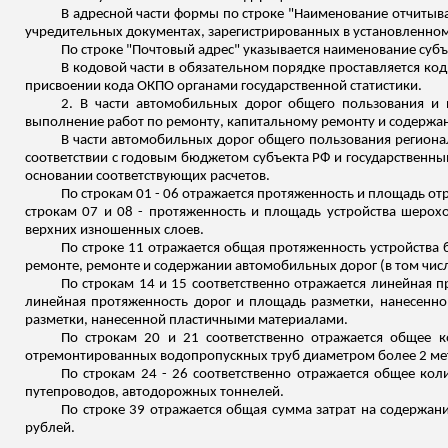
В адресной части формы по строке "Наименование отчитыв
учредительных документах, зарегистрированных в установленном 
По строке "Почтовый адрес" указывается наименование суб
В кодовой части в обязательном порядке проставляется ко
присвоении кода ОКПО органами государственной статистики.
2. В части автомобильных дорог общего пользования и 
выполнение работ по ремонту, капитальному ремонту и содержан
В части автомобильных дорог общего пользования региона
соответствии с годовым бюджетом субъекта РФ и государственны
основании соответствующих расчетов.
По строкам 01 - 06 отражается протяженность и площадь 
строкам 07 и 08 - протяженность и площадь устройства шерох
верхних изношенных слоев.
По строке 11 отражается общая протяженность устройства б
ремонте, ремонте и содержании автомобильных дорог (в том чис
По строкам 14 и 15 соответственно отражается линейная п
линейная протяженность дорог и площадь разметки, нанесенно
разметки, нанесенной пластичными материалами.
По строкам 20 и 21 соответственно отражается общее к
отремонтированных водопропускных труб диаметром более 2 ме
По строкам 24 - 26 соответственно отражается общее ко
путепроводов, автодорожных тоннелей.
По строке 39 отражается общая сумма затрат на содержан
рублей.