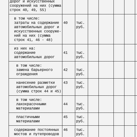
│дорог и искусственных
│
│
│
│
│
│
│
│сооружений на них (сумма│
│
│
│
│
│
│
│строк 40, 49, 55)
│
│
│
│
│
│
│
├────────────────────────┼─────┼─────┼────┼──────┼────┼────┼
│
в том числе:
│
│
│
│
│
│
│
│
затраты на содержание │40
│тыс. │
│
│
│
│
│
автомобильных дорог и │
│руб. │
│
│
│
│
│
искусственных
сооруже
-│
│
│
│
│
│
│
│
ний
на них (сумма
│
│
│
│
│
│
│
│
строк 41, 46 - 48)
│
│
│
│
│
│
│
├────────────────────────┼─────┼─────┼────┼──────┼────┼────┼
│
из них
на
:
│
│
│
│
│
│
│
│
содержание
│41
│тыс. │
│
│
│
│
│
автомобильных дорог
│
│руб. │
│
│
│
│
├────────────────────────┼─────┼─────┼────┼──────┼────┼────┼
│
в том числе:
│
│
│
│
│
│
│
│
замена
барьерного
│42
│тыс. │
│
│
│
│
│
ограждения
│
│руб. │
│
│
│
│
├────────────────────────┼─────┼─────┼────┼──────┼────┼────┼
│
нанесение разметки
│43
│тыс. │
│
│
│
│
│
автомобильных дорог
│
│руб. │
│
│
│
│
│
(сумма строк 44 и 45)│
│
│
│
│
│
│
├────────────────────────┼─────┼─────┼────┼──────┼────┼────┼
│
в том числе:
│
│
│
│
│
│
│
│
лакокрасочными
│44
│тыс. │
│
│
│
│
│
материалами
│
│руб. │
│
│
│
│
├────────────────────────┼─────┼─────┼────┼──────┼────┼────┼
│
пластичными
│45
│тыс. │
│
│
│
│
│
материалами
│
│руб. │
│
│
│
│
├────────────────────────┼─────┼─────┼────┼──────┼────┼────┼
│
содержание
постоянных
│46
│тыс. │
│
│
│
│
│
мостов и путепроводов │
│руб. │
│
│
│
│