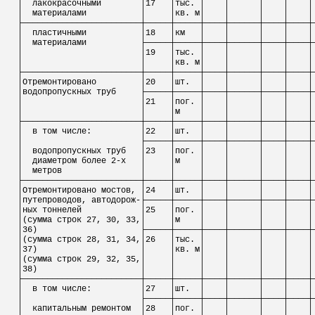
│
лакокрасочными
│17
│тыс. │
│
│
│
│
│
материалами
│
│кв. м│
│
│
│
│
├────────────────────────┼─────┼─────┼────┼──────┼────┼────┼
│
пластичными
│18
│км
│
│
│
│
│
│
материалами
├─────┼─────┼────┼──────┼────┼────┼
│
│19
│тыс. │
│
│
│
│
│
│
│кв. м│
│
│
│
│
├────────────────────────┼─────┼─────┼────┼──────┼────┼────┼
│Отремонтировано
│20
│шт.
│
│
│
│
│
│водопропускных труб
├─────┼─────┼────┼──────┼────┼────┼
│
│21
│
пог
. │
│
│
│
│
│
│
│
м
│
│
│
│
│
├────────────────────────┼─────┼─────┼────┼──────┼────┼────┼
│
в том числе:
│22
│шт.
│
│
│
│
│
│
├─────┼─────┼────┼──────┼────┼────┼
│
водопропускных труб
│23
│
пог
. │
│
│
│
│
│
диаметром более 2-х
│
│м
│
│
│
│
│
│
метров
│
│
│
│
│
│
│
├────────────────────────┼─────┼─────┼────┼──────┼────┼────┼
│Отремонтировано мостов, │24
│шт.
│
│
│
│
│
│путепроводов, автодорож-├─────┼─────┼────┼──────┼────┼────┼
│
ных
тоннелей
│25
│
пог
. │
│
│
│
│
│(сумма строк 27, 30, 33,│
│м
│
│
│
│
│
│36)
├─────┼─────┼────┼──────┼────┼────┼
│(сумма строк 28, 31, 34,│26
│тыс. │
│
│
│
│
│37)
│
│кв. м│
│
│
│
│
│(сумма строк 29, 32, 35,│
│
│
│
│
│
│
│38)
│
│
│
│
│
│
│
├────────────────────────┼─────┼─────┼────┼──────┼────┼────┼
│
в том числе:
│27
│шт.
│
│
│
│
│
│
├─────┼─────┼────┼──────┼────┼────┼
│
капитальным ремонтом
│28
│
пог
. │
│
│
│
│