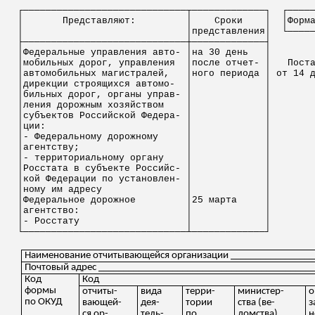
┌─────────────────────────────┬─────────────┐
┌────
│
Представляют:
│
Сроки
│
│Форм
│
│представления│
└────
├─────────────────────────────┼─────────────┤
│Федеральные управления авт
о-
│на 30 день
│
│мобильных дорог, управления
│после отче
т-
│
Пост
│автомобильных магистралей,
│
ного
периода │ от 14 д
│дирекции
строящихся
автомо
-
│
│
│
бильных
дорог, органы управ- │
│
│
ления
дорожным хозяйством
│
│
│субъектов
Российской
Федера
- │
│
│
ции
:
│
│
│- Федеральному дорожному
│
│
│агентству;
│
│
│- территориальному органу
│
│
│Росстата в субъекте
Российс
- │
│
│кой Федерации
по
установлен- │
│
│ному им адресу
│
│
│
Федеральное
дорожное
│25 марта
│
│агентство:
│
│
│- Росстату
│
│
└─────────────────────────────┴─────────────┘
Наименование отчитывающейся организации _________________
Почтовый адрес ___________________________________________
Код
Код
формы
отчит
ы
-
вида
терр
и
-
министе
р
-
о
по ОКУД
вающей
-
де
я
-
тории
ства
(
ве
-
з
ся
ор-
тель
-
по
домства
),
н