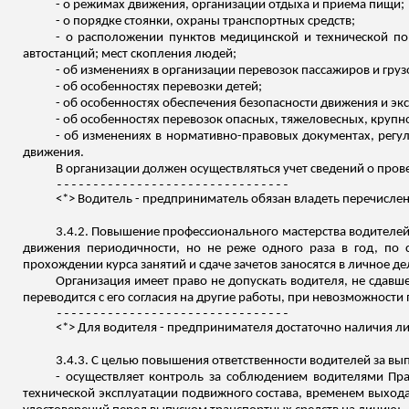
- о режимах движения, организации отдыха и приема пищи;
- о порядке стоянки, охраны транспортных средств;
- о расположении пунктов медицинской и технической по
автостанций; мест скопления людей;
- об изменениях в организации перевозок пассажиров и гру
- об особенностях перевозки детей;
- об особенностях обеспечения безопасности движения и эк
- об особенностях перевозок опасных, тяжеловесных, крупн
- об изменениях в нормативно-правовых документах, регу
движения.
В организации должен осуществляться учет сведений о пров
--------------------------------
<*> Водитель - предприниматель обязан владеть перечислен
3.4.2. Повышение профессионального мастерства водителей
движения периодичности, но не реже одного раза в год, по
прохождении курса занятий и сдаче зачетов заносятся в личное де
Организация имеет право не допускать водителя, не сдавше
переводится с его согласия на другие работы, при невозможност
--------------------------------
<*> Для водителя - предпринимателя достаточно наличия л
3.4.3. С целью повышения ответственности водителей за в
- осуществляет
контроль за
соблюдением водителями Прав
технической эксплуатации подвижного состава, временем выход