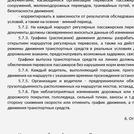
документами, касающимися организации перевозок пассажиро
сооружений, железнодорожных переездов, трамвайных путей, 
безопасности движения;
- корректировать в зависимости от результатов обследова
условий, а также на
осенне - зимний
период.
5.7.2. На каждый маршрут регулярных пассажирских пере
документы должны своевременно вноситься данные об изменени
5.7.3. Графики (расписания) движения должны разрабат
открытием маршрутов регулярных перевозок, а также на дей
режимы движения транспортных средств в реальных условиях 
дорожными знаками, предусматривать возможные задержки, связа
Графики выпуска транспортных средств на линию должны
обеспечения перевозок пассажиров без нарушения норм вместимо
5.7.4. Каждый водитель, выполняющий городские, приг
движения на маршруте с указанием времени прохождения останов
5.7.5. Организации и водители - предприниматели обя
грузоподъемность расположенных на маршрутах мостов, эстакад,
5.7.6.
При неблагоприятных изменениях дорожных или ме
дорожного покрытия, гололедица, сильный туман, заносы и т.д
сторону снижения скорости или отменить график движения, а
движения транспортных средств.
6. О