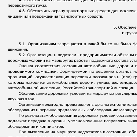
4.5. Обеспечить использование для перевозки транспортны
перевозимого груза.
4.6. Обеспечить охрану транспортных сре
дств дл
я исключе
лицами или повреждения транспортных средств.
5. Обеспече
и грузо
5.1.
Организациям
запрещается в
какой
бы то ни было фо
движения.
5.2. Организации и водители - предприниматели обязаны п
дорожных условий на маршрутах работы подвижного состава уст
Оценка соответствия состояния автомобильных дорог и 
проводимого комиссией, формируемой по решению органов ис
организаций, осуществляющих перевозки пассажиров и (или) г
которых находятся автомобильные дороги, улицы, железнодор
автомобильной инспекции, Российской транспортной инспекции.
Обследование дорожных условий на маршрутах регулярных п
двух раз в год.
Организация ежегодно представляет в органы исполнительн
обследования и перечню предлагаемых к обследованию маршрут
По результатам обследования дорожных условий составляет
подлежат передаче в органы, уполномоченные исправлять выяв
обследования и копии актов.
При выявлении на маршруте недостатков в состоянии, обо