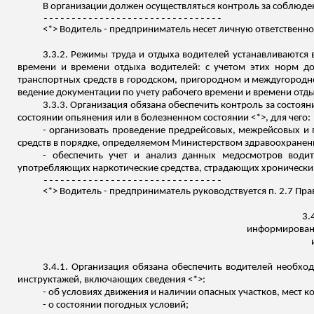
В организации должен осуществляться
контроль за
соблюден
--------------------------------
<*> Водитель - предприниматель несет личную ответственн
3.3.2.
Режимы труда и отдыха водителей устанавливаются
времени и времени отдыха водителей: с учетом этих норм до
транспортных средств в городском, пригородном и междугород
ведение документации по учету рабочего времени и
времени отды
3.3.3. Организация обязана обеспечить
контроль за
состоян
состоянии опьянения или в болезненном состоянии <*>, для чего:
- организовать проведение
предрейсовых
,
межрейсовых
и
сре
дств в п
орядке, определяемом Министерством здравоохранен
- обеспечить учет и анализ данных медосмотров води
употребляющих наркотические средства, страдающих хроническ
--------------------------------
<*> Водитель - предприниматель руководствуется п. 2.7 Пр
3.
информированн
3.4.1. Организация обязана обеспечить водителей необх
инструктажей, включающих сведения <*>:
- об условиях движения и наличии опасных участков, мест
- о состоянии погодных условий;