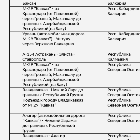
Баксан
Балкария
М-29 "Кавказ" - из
Респ. Кабардин
Краснодара (от Павловской)
Балкария
через Грозный, Махачкалу до
границы с Азербайджанской
Республикой(на Баку)
Урвань (автомобильная дорога
Респ. Кабардин
М-29 "Кавказ") - Уштулу
Балкария
через Верхнюю Балкарию
А-154 Астрахань - Элиста -
Республика
Ставрополь
Калмыкия
М-29 "Кавказ" - из
Республика
Краснодара (от Павловской)
Северная Осети
через Грозный, Махачкалу до
границы с Азербайджанской
Республикой (на Баку)
Владикавказ - Нижний Ларс до
Республика
границы с Республикой Грузия
Северная Осети
Подъезд к городу Владикавказ
Республика
от М-29 "Кавказ"
Северная Осети
Алагир (автомобильная дорога
Республика
"Кавказ") - Нижний Зарамаг
Северная Осети
до границы с Республикой
Грузия
Владикавказ - Алагир
Республика