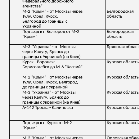
Федерального дорожного
агентства"
М-2 "Крым" - от Москвы через
Белгородская
Тулу, Орел, Курск,
область
Белгород до границы с
Украиной
Подъезд к г. Белгород от М-2
Белгородская
"Крым"
область
М-3 "Украина" - от Москвы
Брянская облас
через Калугу, Брянск до
границы с Украиной (на Киев)
Курск - Воронеж -
Курская область
Борисоглебск до М-6 "Каспий"
М-2 "Крым" - от Москвы через
Курская область
Тулу, Орел, Курск, Белгород
до границы с Украиной
М-3 "Украина" - от Москвы
Курская область
через Калугу, Брянск до
границы с Украиной (на Киев)
А-142 Тросна - Калиновка
Курская область
Подъезд к г. Курск от М-2
Курская область
"Крым"
М-2 "Крым" - от Москвы через
Орловская обла