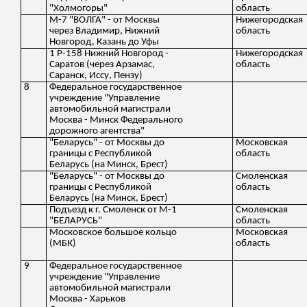
"Холмогоры"
область
М-7 "ВОЛГА" - от Москвы
Нижегородская
через Владимир, Нижний
область
Новгород, Казань до Уфы
1 Р-158 Нижний Новгород -
Нижегородская
Саратов (через Арзамас,
область
Саранск, Иссу, Пензу)
8
Федеральное государственное
учреждение "Управление
автомобильной магистрали
Москва - Минск Федерального
дорожного агентства"
"Беларусь" - от Москвы до
Московская
границы с Республикой
область
Беларусь (на Минск, Брест)
"Беларусь" - от Москвы до
Смоленская
границы с Республикой
область
Беларусь (на Минск, Брест)
Подъезд к г. Смоленск от М-1
Смоленская
"БЕЛАРУСЬ"
область
Московское большое кольцо
Московская
(МБК)
область
9
Федеральное государственное
учреждение "Управление
автомобильной магистрали
Москва - Харьков