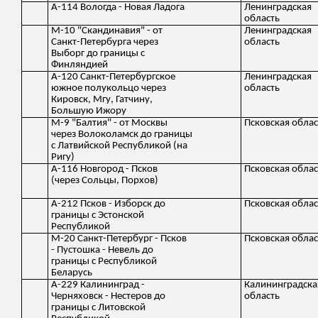
А-114 Вологда - Новая Ладога
Ленинградская
область
М-10 "Скандинавия" - от
Ленинградская
Санкт-Петербурга через
область
Выборг до границы с
Финляндией
А-120 Санкт-Петербургское
Ленинградская
южное полукольцо через
область
Кировск, Мгу, Гатчину,
Большую Ижору
М-9 "Балтия" - от Москвы
Псковская облас
через Волоколамск до границы
с Латвийской Республикой (на
Ригу)
А-116 Новгород - Псков
Псковская облас
(через Сольцы, Порхов)
А-212 Псков - Изборск до
Псковская облас
границы с Эстонской
Республикой
М-20 Санкт-Петербург - Псков
Псковская облас
- Пустошка - Невель до
границы с Республикой
Беларусь
А-229 Калининград -
Калининградска
Черняховск - Нестеров до
область
границы с Литовской