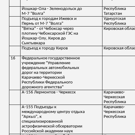
Йошкар-Ола - Зеленодольск до
Республика
М-7 "Волга"
Татарстан
Подъезд к городам Ижевск и
Удмуртская
Пермь от М-7 "Волга"
Республика
"Вятка" - от Чебоксар через
Кировская обла
плотину Чебоксарской ГЭС на
Йошкар-Олу, Киров до
Сыктывкара
Подъезд к городу Киров
Кировская обла
16
Федеральное государственное
учреждение "Управление
федеральных автомобильных
дорог на территории
Карачаево-Черкесской
Республики Федерального
дорожного агентства"
А-156 Лермонтов - Черкесск
Карачаево-
Черкесская
Республика
А-155 Подъезды к
Карачаево-
международному центру отдыха
Черкесская
"Архыз", к
Республика
специализированной
астрофизической обсерватории
Российской академии наук