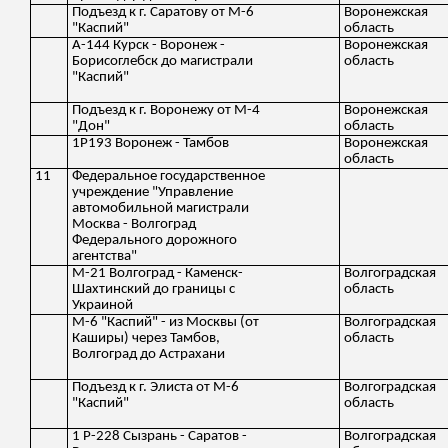
Подъезд к г. Саратову от М-6
Воронежская
"Каспий"
область
А-144 Курск - Воронеж -
Воронежская
Борисоглебск до магистрали
область
"Каспий"
Подъезд к г. Воронежу от М-4
Воронежская
"Дон"
область
1Р193 Воронеж - Тамбов
Воронежская
область
11
Федеральное государственное
учреждение "Управление
автомобильной магистрали
Москва - Волгоград
Федерального дорожного
агентства"
М-21 Волгоград - Каменск-
Волгоградская
Шахтинский до границы с
область
Украиной
М-6 "Каспий" - из Москвы (от
Волгоградская
Каширы) через Тамбов,
область
Волгоград до Астрахани
Подъезд к г. Элиста от М-6
Волгоградская
"Каспий"
область
1 Р-228 Сызрань - Саратов -
Волгоградская