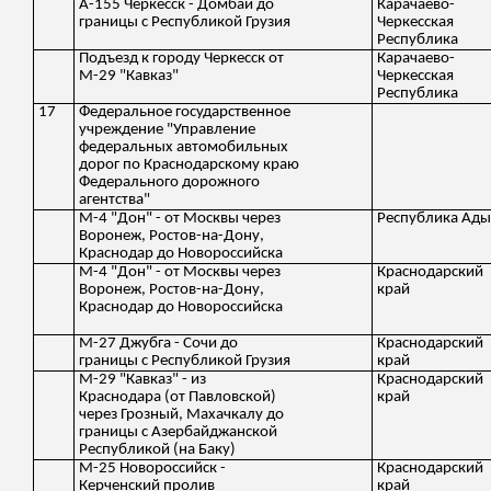
А-155 Черкесск - Домбай до
Карачаево-
границы с Республикой Грузия
Черкесская
Республика
Подъезд к городу Черкесск от
Карачаево-
М-29 "Кавказ"
Черкесская
Республика
17
Федеральное государственное
учреждение "Управление
федеральных автомобильных
дорог по Краснодарскому краю
Федерального дорожного
агентства"
М-4 "Дон" - от Москвы через
Республика Ады
Воронеж, Ростов-на-Дону,
Краснодар до Новороссийска
М-4 "Дон" - от Москвы через
Краснодарский
Воронеж, Ростов-на-Дону,
край
Краснодар до Новороссийска
М-27 Джубга - Сочи до
Краснодарский
границы с Республикой Грузия
край
М-29 "Кавказ" - из
Краснодарский
Краснодара (от Павловской)
край
через Грозный, Махачкалу до
границы с Азербайджанской
Республикой (на Баку)
М-25 Новороссийск -
Краснодарский
Керченский пролив
край