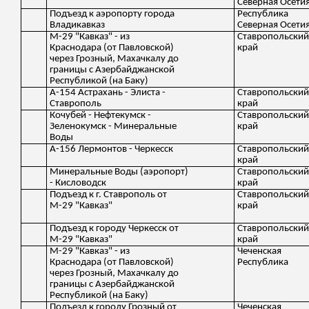
Северная Осети
Подъезд к аэропорту города
Республика
Владикавказ
Северная Осети
М-29 "Кавказ" - из
Ставропольски
Краснодара (от Павловской)
край
через Грозный, Махачкалу до
границы с Азербайджанской
Республикой (на Баку)
А-154 Астрахань - Элиста -
Ставропольски
Ставрополь
край
Кочубей - Нефтекумск -
Ставропольски
Зеленокумск - Минеральные
край
Воды
А-156 Лермонтов - Черкесск
Ставропольски
край
Минеральные Воды (аэропорт)
Ставропольски
- Кисловодск
край
Подъезд к г. Ставрополь от
Ставропольски
М-29 "Кавказ"
край
Подъезд к городу Черкесск от
Ставропольски
М-29 "Кавказ"
край
М-29 "Кавказ" - из
Чеченская
Краснодара (от Павловской)
Республика
через Грозный, Махачкалу до
границы с Азербайджанской
Республикой (на Баку)
Подъезд к городу Грозный от
Чеченская