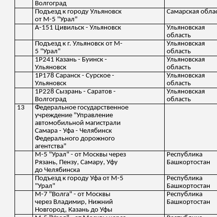
Волгоград
Подъезд к городу Ульяновск
Самарская обла
от М-5 "Урал"
А-151 Цивильск - Ульяновск
Ульяновская
область
Подъезд к г. Ульяновск от М-
Ульяновская
5 "Урал"
область
1Р241 Казань - Буинск -
Ульяновская
Ульяновск
область
1Р178 Саранск - Сурское -
Ульяновская
Ульяновск
область
1Р228 Сызрань - Саратов -
Ульяновская
Волгоград
область
13
Федеральное государственное
учреждение "Управление
автомобильной магистрали
Самара - Уфа - Челябинск
Федерального дорожного
агентства"
М-5 "Урал" - от Москвы через
Республика
Рязань, Пензу, Самару, Уфу
Башкортостан
до Челябинска
Подъезд к городу Уфа от М-5
Республика
"Урал"
Башкортостан
М-7 "Волга" - от Москвы
Республика
через Владимир, Нижний
Башкортостан
Новгород, Казань до Уфы