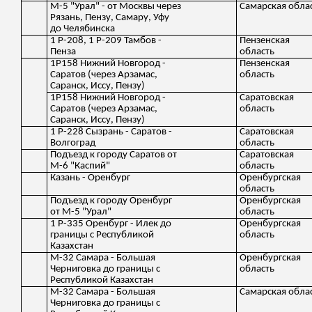
М-5 "Урал" - от Москвы через
Самарская обла
Рязань, Пензу, Самару, Уфу
до Челябинска
1 Р-208, 1 Р-209 Тамбов -
Пензенская
Пенза
область
1Р158 Нижний Новгород -
Пензенская
Саратов (через Арзамас,
область
Саранск, Иссу, Пензу)
1Р158 Нижний Новгород -
Саратовская
Саратов (через Арзамас,
область
Саранск, Иссу, Пензу)
1 Р-228 Сызрань - Саратов -
Саратовская
Волгоград
область
Подъезд к городу Саратов от
Саратовская
М-6 "Каспий"
область
Казань - Оренбург
Оренбургская
область
Подъезд к городу Оренбург
Оренбургская
от М-5 "Урал"
область
1 Р-335 Оренбург - Илек до
Оренбургская
границы с Республикой
область
Казахстан
М-32 Самара - Большая
Оренбургская
Черниговка до границы с
область
Республикой Казахстан
М-32 Самара - Большая
Самарская обла
Черниговка до границы с