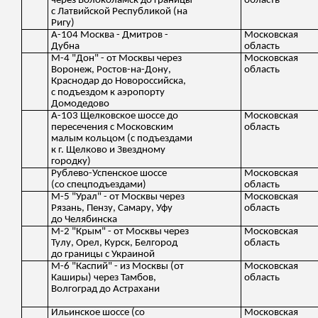
через Волоколамск до границы
область
с Латвийской Республикой (на
Ригу)
А-104 Москва - Дмитров -
Московская
Дубна
область
М-4 "Дон" - от Москвы через
Московская
Воронеж, Ростов-на-Дону,
область
Краснодар до Новороссийска,
с подъездом к аэропорту
Домодедово
А-103 Щелковское шоссе до
Московская
пересечения с Московским
область
малым кольцом (с подъездами
к г. Щелково и Звездному
городку)
Рублево-Успенское шоссе
Московская
(со спецподъездами)
область
М-5 "Урал" - от Москвы через
Московская
Рязань, Пензу, Самару, Уфу
область
до Челябинска
М-2 "Крым" - от Москвы через
Московская
Тулу, Орел, Курск, Белгород
область
до границы с Украиной
М-6 "Каспий" - из Москвы (от
Московская
Каширы) через Тамбов,
область
Волгоград до Астрахани
Ильинское шоссе (со
Московская