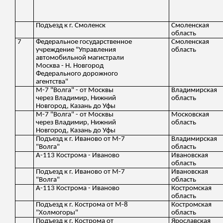
Подъезд к г. Смоленск
Смоленская
область
7
Федеральное государственное
Смоленская
учреждение "Управления
область
автомобильной магистрали
Москва - Н. Новгород
Федерального дорожного
агентства"
М-7 "Волга" - от Москвы
Владимирская
через Владимир, Нижний
область
Новгород, Казань до Уфы
М-7 "Волга" - от Москвы
Московская
через Владимир, Нижний
область
Новгород, Казань до Уфы
Подъезд к г. Иваново от М-7
Владимирская
"Волга"
область
А-113 Кострома - Иваново
Ивановская
область
Подъезд к г. Иваново от М-7
Ивановская
"Волга"
область
А-113 Кострома - Иваново
Костромская
область
Подъезд к г. Кострома от М-8
Костромская
"Холмогоры"
область
Подъезд к г. Кострома от
Ярославская