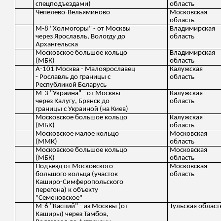
спецподъездами)
область
Чепелево-Вельяминово
Московская
область
М-8 "Холмогоры" - от Москвы
Владимирская
через Ярославль, Вологду до
область
Архангельска
Московское большое кольцо
Владимирская
(МБК)
область
А-101 Москва - Малоярославец
Калужская
- Рославль до границы с
область
Республикой Беларусь
М-3 "Украина" - от Москвы
Калужская
через Калугу, Брянск до
область
границы с Украиной (на Киев)
Московское большое кольцо
Калужская
(МБК)
область
Московское малое кольцо
Московская
(ММК)
область
Московское большое кольцо
Московская
(МБК)
область
Подъезд от Московского
Московская
большого кольца (участок
область
Каширо-Симферопольского
перегона) к объекту
"Семеновское"
М-6 "Каспий" - из Москвы (от
Тульская област
Каширы) через Тамбов,