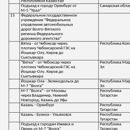
Республикой Казахстан
Подъезд к городу Оренбург от
Самарская обла
М-5 "Урал"
15
Федеральное государственное
учреждение "Федеральное
управление автомобильных
дорог Волго-Вятского
региона Федерального
дорожного агентства"
Вятка - от Чебоксар через
Республика Ком
плотину Чебоксарской ГЭС на
Йошкар-Олу, Киров до
Сыктывкара
"Вятка" - от Чебоксар через
Республика Ма
плотину Чебоксарской ГЭС на
Эл
Йошкар-Олу, Киров до
Сыктывкара
Йошкар-Ола - Зеленодольск до
Республика Ма
М-7 "Волга"
Эл
М-7 "Волга" - от Москвы
Республика
через Владимир, Нижний
Татарстан
Новгород, Казань до Уфы
Казань - Оренбург
Республика
Татарстан
Казань - Буинск - Ульяновск
Республика
Татарстан
Подъезд к городам Ижевск и
Республика
Пермь от М-7 "Волга"
Татарстан