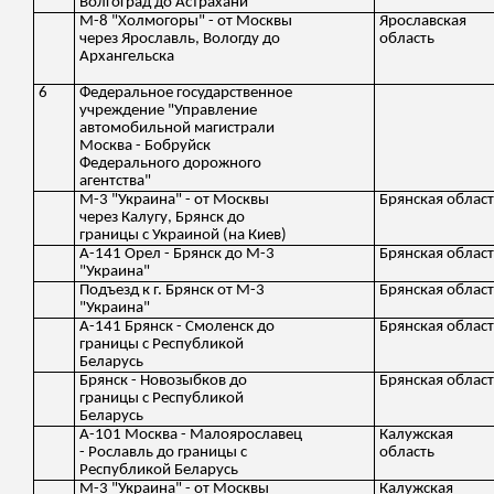
Волгоград до Астрахани
М-8 "Холмогоры" - от Москвы
Ярославская
через Ярославль, Вологду до
область
Архангельска
6
Федеральное государственное
учреждение "Управление
автомобильной магистрали
Москва - Бобруйск
Федерального дорожного
агентства"
М-3 "Украина" - от Москвы
Брянская облас
через Калугу, Брянск до
границы с Украиной (на Киев)
А-141 Орел - Брянск до М-3
Брянская облас
"Украина"
Подъезд к г. Брянск от М-3
Брянская облас
"Украина"
А-141 Брянск - Смоленск до
Брянская облас
границы с Республикой
Беларусь
Брянск - Новозыбков до
Брянская облас
границы с Республикой
Беларусь
А-101 Москва - Малоярославец
Калужская
- Рославль до границы с
область
Республикой Беларусь
М-3 "Украина" - от Москвы
Калужская