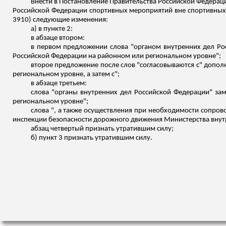
Внести в Постановление Правительства Российской Федераци
Российской Федерации спортивных мероприятий вне спортивных со
3910) следующие изменения:
а) в пункте 2:
в абзаце втором:
в первом предложении слова "органом внутренних дел Ро
Российской Федерации на районном или региональном уровне";
второе предложение после слов "согласовываются с" допо
региональном уровне, а затем
с
";
в абзаце третьем:
слова "органы внутренних дел Российской Федерации" за
региональном уровне";
слова ", а также осуществления при необходимости сопро
инспекции безопасности дорожного движения Министерства внут
абзац четвертый признать утратившим силу;
б) пункт 3 признать утратившим силу.