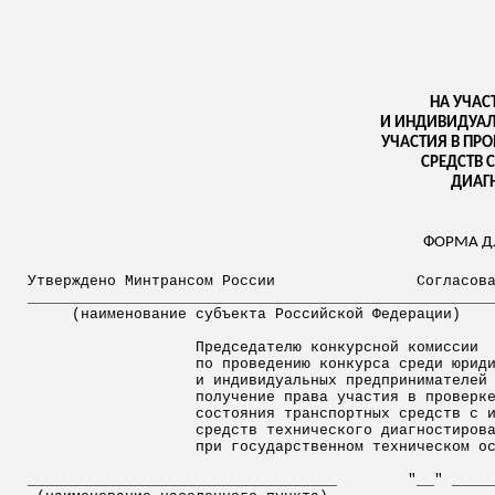
НА УЧАС
И ИНДИВИДУАЛ
УЧАСТИЯ В ПР
СРЕДСТВ 
ДИАГ
ФОРМА Д
Утверждено Минтрансом России
Согласов
____________________________________________________
(наименование субъекта Российской Федерации)
Председателю конкурсной комиссии
по проведению конкурса среди юрид
и индивидуальных предпринимателе
получение права участия в проверк
состояния транспортных средств с 
средств технического диагностиров
при государственном техническом о
___________________________________
"__" ____