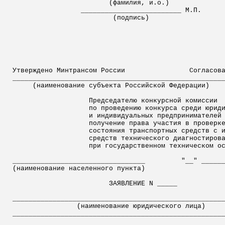
(фамилия,
и.
о
.)
_________________________ М.П.
(подпись)
Утверждено Минтрансом России
Согласов
____________________________________________________
(наименование субъекта Российской Федерации)
Председателю конкурсной комиссии
по проведению конкурса среди юрид
и индивидуальных предпринимателе
получение права участия в проверк
состояния транспортных средств с 
средств технического диагностиров
при государственном техническом о
_________________________________
"__" _____
(наименование населенного пункта)
ЗАЯВЛЕНИЕ N _____
____________________________________________________
(наименование юридического лица)
____________________________________________________