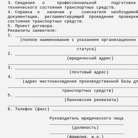
3. Сведения
о
профессиональной
подготовке
технического состояния транспортных средств.
4. Справка
о
наличии
у
соискателя
необходимо
документации,
регламентирующей
проведение
проверк
состояния транспортных средств.
5. Проект договора.
Реквизиты заявителя:
1. _________________________________________________
(полное наименование с указанием организационно
____________________________________________________
статуса)
2. _________________________________________________
(юридический адрес)
____________________________________________________
3. _________________________________________________
(почтовый адрес)
4. _________________________________________________
(адрес местонахождения производственной базы д
____________________________________________________
транспортных средств)
5. _________________________________________________
(банковские реквизиты)
____________________________________________________
6. Телефон (факс) __________________________________
Руководитель юридического лица
______________________________
(должность)
______________________________
(фамилия,
и.
о
.)