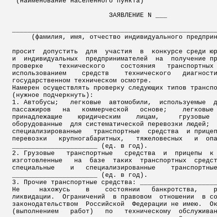
(наименование населенного пункта)
ЗАЯВЛЕНИЕ N ___
____________________________________________________
(фамилия, имя, отчество индивидуального предпри
просит
допустить
для
участия
в
конкурсе среди ю
и
индивидуальных
предпринимателей
на
получение п
проверке
технического
состояния
транспортных
использованием
средств
технического
диагност
государственном техническом
осмотре
.
Намерен
осуществлять проверку следующих типов транспо
(нужное подчеркнуть):
1. Автобусы;
легковые
автомобили,
используемые
пассажиров
на
коммерческой
основе;
легковые
принадлежащие
юридическим
лицам,
грузовые
оборудованные
для систематической перевозки людей;
специализированные
транспортные
средства
и прице
перевозки
крупногабаритных,
тяжеловесных
и
оп
______________________ (ед. в год).
2. Грузовые
транспортные
средства
и
прицепы
к
изготовленные
на
базе
таких
транспортных
средс
специальные
и
специализированные
транспортны
______________________ (ед. в год).
3. Прочие транспортные средства: ___________________
Не
нахожусь
в
состоянии
банкротства,
ликвидации.
Ограничений
в правовом
отношении
в с
законодательством
Российской
Федерации не имею.
О
(выполнением
работ)
по
техническому
обслужива