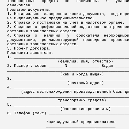
транспортных
средств
не
занимаюсь.
С
услов
ознакомлен.
Прилагаю документы:
1. Нотариально
заверенная копия документа,
подтвер
на индивидуальное предпринимательство.
2. Справка о постановке на учет в налоговом органе.
3. Сведения о профессиональной подготовке контролеро
состояния транспортных средств.
4. Справка
о
наличии
у
соискателя
необходимо
документации,
регламентирующей
проведение
проверк
состояния транспортных средств.
5. Проект договора.
Реквизиты заявителя:
1. _________________________________________________
(фамилия, имя, отчество)
2. Паспорт: серия ______ N _____________ Выдан _____
____________________________________________________
(кем и когда
выдан
)
3. _________________________________________________
(почтовый адрес)
4. _________________________________________________
(адрес местонахождения производственной базы д
____________________________________________________
транспортных средств)
5. _________________________________________________
(банковские реквизиты)
6. Телефон (факс) __________________________________
Индивидуальный предприниматель
______________________________