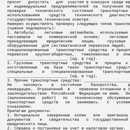
просит
допустить
для
участия в конкурсе среди ю
и
индивидуальных
предпринимателей
на
получение п
проверке
технического
состояния
транспортных
использованием
средств
технического
диагност
государственном техническом
осмотре
.
Намерен
осуществлять проверку следующих типов транспо
(нужное подчеркнуть):
1. Автобусы;
легковые
автомобили,
используемые
пассажиров
на
коммерческой
основе;
легковые
принадлежащие
юридическим
лицам,
грузовые
оборудованные
для систематической перевозки людей;
специализированные
транспортные
средства
и прице
перевозки
крупногабаритных,
тяжеловесных
и
оп
__________________________ (ед. в год).
2. Грузовые
транспортные
средства
и
прицепы
к
изготовленные
на
базе
таких
транспортных
средс
специальные
и
специализированные
транспортны
__________________________ (ед. в год).
3. Прочие транспортные средства: ___________________
Не
нахожусь
в
состоянии
банкротства,
ликвидации.
Ограничений
в
правовом отношении в 
законодательством
Российской
Федерации не имею.
О
(выполнением
работ)
по
техническому
обслужива
транспортных
средств
не
занимаюсь.
С
услов
ознакомлен.
Прилагаю документы:
1. Нотариально
заверенные
копии
или
оригинал
документов
и
свидетельства
о
государственной
юридического лица.
2. Справка о постановке на учет в налоговом органе.