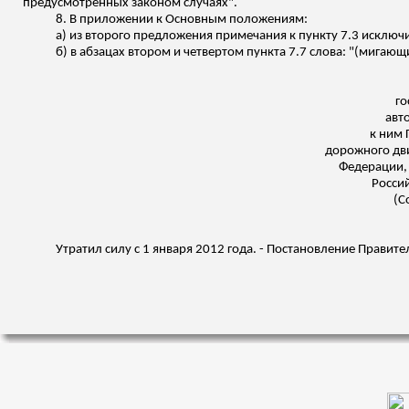
пр
едусмотренных законом случаях".
8. В приложении к Основным положениям:
а) из второго предложения примечания к пункту 7.3 исключ
б) в абзацах втором и четвертом пункта 7.7 слова: "(мигаю
го
авт
к ним 
дорожного дв
Федерации
Россий
(С
Утратил силу с 1 января 2012 года. - Постановление Правите