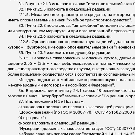
31. В пункте 21.3 исключить слова: "или водительский стаж б
32. Пункт 21.5 изложить в следующей редакции:
"21.5. Механическое транспортное средство, на котором 
иметь опознавательные знаки "Учебное транспортное средство".
33. Пункт 22.3 после слова: "автомобиля" дополнить слова
или экскурсионном маршруте, и при организованной перевозке г
34. Пункт 22.6 изложить в следующей редакции:
"22.6. Организованная перевозка группы детей должна о
кузовом - фургоном, имеющих опознавательные знаки "Перевозка
35. Пункт 23.5 изложить в следующей редакции:
"23.5.
Перевозка тяжеловесных и опасных грузов, движен
ширине 2,55 м (2,6 м - для рефрижераторов и изотермических ку
движение транспортного средства с грузом, выступающим за задн
более прицепами осуществляются в соответствии со специальны
Международные автомобильные перевозки осуществляются в
международными договорами Российской Федерации".
36. В примечании к пункту 24.1 слова: "В республиках в 
Москве и
С
анкт - Петербурге" заменить словами: "По решению ор
37. В приложении N 1 к Правилам:
а) заголовок приложения изложить в следующей редакции:
"Дорожные знаки (по ГОСТу 10807-78, ГОСТу
Р
51582-2000 и
б) в разделе 1:
сноску изложить в следующей редакции:
"Нумерация дорожных знаков соответствует ГОСТу 10807-78
в абзаце двадцать первом слова: "разметкой 1.14.1 - 1.14.3"