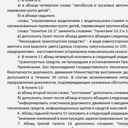
3. В пункте 8:
а) в абзаце четвертом слова: "автобусов и грузовых авто
перевозке групп детей";
б) в абзаце седьмом:
слова: "управляемых водителями с водительским стажем 
организованные перевозки групп детей, перевозящих крупногаба
слова: "пунктом 10.3" заменить словами: "пунктами 10.3 и 1
в) дополнить пункт после абзаца девятого абзацем следующ
"Тихоходное транспортное средство" - в виде равносторо
желтого или красного цвета (длина стороны треугольника от 350
предприятием - изготовителем установлена максимальная скорост
4. В пункте 11 абзац четвертый изложить в следующей редак
"транспортных средств, не прошедших в установленном Пра
Примечание. Без прохождения государственного техническо
безопасности дорожного движения Министерства внутренних де
допускается в течение 30 суток. В случае возникновения неп
предъявления документов, подтверждающих указанные обстоятел
5. В пункте 13:
а) абзац второй после слова: "состоянии" дополнить словами
б) дополнить пункт после абзаца второго абзацем следующ
"информировать участников дорожного движения о вводим
технических средств, информационных щитов и средств массовой
6. Абзац седьмой пункта 15 изложить в следующей редакции
"внесение изменений в конструкцию зарегистрированных тр
7. Абзац третий пункта 16 дополнить словами: "погр