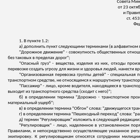
Совета Мин
от 23 октя
и Правит
ст. 45
Фед
1. В пункте 1.2:
а) дополнить пункт следующими терминами (в алфавитном 
"Дорожное движение" - совокупность общественных отнош
без таковых в пределах дорог";
"Опасный груз" - вещества, изделия из них, отходы прои
перевозке создать угрозу для жизни и здоровья людей, нанести
"Организованная перевозка группы детей" - специальная 
транспортном средстве, не относящемся к маршрутному транспор
"Пассажир" - лицо, кроме водителя, находящееся в транспорт
выходит из транспортного средства (сходит с него)";
б) в определении термина "Дорожно - транспортное прои
материальный ущерб";
в) в определении термина "Обгон" слова: "движущегося тра
г) в определении термина "Пешеходный переход" слова: "разм
д) термин "Регулировщик" изложить в следующей редакции
"Регулировщик" - лицо, наделенное в установленном по
Правилами, и непосредственно осуществляющее указанное регу
экипировку. К регулировщикам относятся сотрудники милици