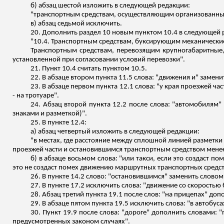
б) абзац шестой изложить в следующей редакции:
"транспортным средствам, осуществляющим организованные п
в) абзац седьмой исключить.
20. Дополнить раздел 10 новым пунктом 10.4 в следующей 
"10.4. Транспортным средствам, буксирующим механические 
Транспортным средствам, перевозящим крупногабаритные,
установленной при согласовании условий перевозки".
21. Пункт 10.4 считать пунктом 10.5.
22. В абзаце втором пункта 11.5 слова: "движения и" замени
23. В абзаце первом пункта 12.1 слова: "у края проезжей ча
- на тротуаре".
24. Абзац второй пункта 12.2 после слова: "автомобилям"
знаками и разметкой)".
25. В пункте 12.4:
а) абзац четвертый изложить в следующей редакции:
"в местах, где расстояние между сплошной линией разметк
проезжей части и остановившимся транспортным средством менее
б) в абзаце восьмом слова: "или такси, если это создаст 
это не создаст помех движению маршрутных транспортных средст
26. В пункте 14.2 слово: "остановившимся" заменить словом
27. В пункте 17.2 исключить слова: "движение со скоростью 
28. Абзац третий пункта 19.1 после слов: "на прицепах" до
29. В абзаце пятом пункта 19.5 исключить слова: "в автобус
30. Пункт 19.9 после слова: "дороге" дополнить словами:
пр
едусмотренных законом случаях".