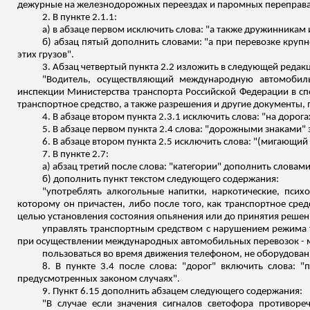
дежурные на железнодорожных переездах и паромных переправа
2. В пункте 2.1.1:
а) в абзаце первом исключить слова: "а также дружинника
б) абзац пятый дополнить словами: "а при перевозке круп
этих грузов".
3. Абзац четвертый пункта 2.2 изложить в следующей редак
"Водитель, осуществляющий международную автомобиль
инспекции Министерства транспорта Российской Федерации
в сп
транспортное средство, а также разрешения и другие документ
4. В абзаце втором пункта 2.3.1 исключить слова: "на дорог
5. В абзаце первом пункта 2.4 слова: "дорожными знаками"
6. В абзаце втором пункта 2.5 исключить слова: "(мигающий
7. В пункте 2.7:
а) абзац третий после слова: "категории" дополнить словам
б) дополнить пункт текстом следующего содержания:
"употреблять алкогольные напитки, наркотические, пси
которому он причастен, либо после того, как транспортное сре
целью установления состояния опьянения или до принятия решен
управлять транспортным средством с нарушением режима 
при осуществлении международных автомобильных перевозок -
пользоваться во время движения телефоном, не оборудован
8. В пункте 3.4 после слова: "дорог" включить слова: 
пр
едусмотренных законом случаях".
9. Пункт 6.15 дополнить абзацем следующего содержания:
"В случае если значения сигналов светофора противоре