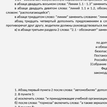
в абзаце двадцать восьмом слова: "Линии 1.1 - 1.3" заменить 
в абзаце двадцать девятом слова: "линий 1.1 и 1.2, обоз
словом: "располагающейся";
в абзаце тридцатом слово: "линии" заменить словами: "линии
абзац тридцать четвертый дополнить предложением в сл
противоречат друг другу, водители должны руководствоваться л
в) в абзаце третьем раздела 2 слова: "2.1 - обозначает" замен
по доп
и
обяза
безопас
Постано
Российс
(Собрание 
Фед
законода
1. Абзац первый пункта 2 после слова: "автомобилях" допол
2. В пункте 5:
а) исключить слова: "и
принадлежащее
учебной организации
б) после слова: "тормоза" включить слова: "а также зеркало