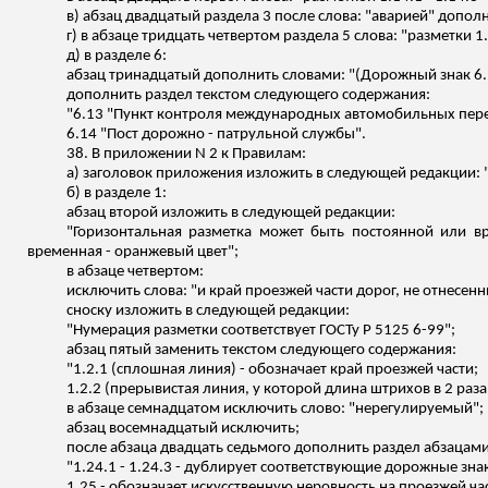
в) абзац двадцатый раздела 3 после слова: "аварией" допол
г) в абзаце тридцать четвертом раздела 5 слова: "разметки 1.
д) в разделе 6:
абзац тринадцатый дополнить словами: "(Дорожный знак 6.1
дополнить раздел текстом следующего содержания:
"6.13 "Пункт контроля международных автомобильных пере
6.14 "Пост дорожно - патрульной службы".
38. В приложении N 2 к Правилам:
а) заголовок приложения изложить в следующей редакции: 
б) в разделе 1:
абзац второй изложить в следующей редакции:
"Горизонтальная разметка может быть постоянной или вр
временная - оранжевый цвет";
в абзаце четвертом:
исключить слова: "и край проезжей части дорог, не отнесен
сноску изложить в следующей редакции:
"Нумерация разметки соответствует ГОСТу
Р
5125 6-99";
абзац пятый заменить текстом следующего содержания:
"1.2.1 (сплошная линия) - обозначает край проезжей части;
1.2.2 (прерывистая линия, у которой длина штрихов в 2 ра
в абзаце семнадцатом исключить слово: "нерегулируемый";
абзац восемнадцатый исключить;
после абзаца двадцать седьмого дополнить раздел абзацам
"1.24.1 - 1.24.3 - дублирует соответствующие дорожные зна
1.25 - обозначает искусственную неровность на проезжей ча