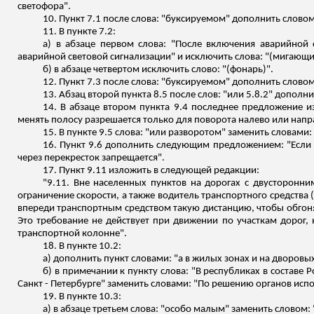
светофора".
10. Пункт 7.1 после слова: "буксируемом" дополнить слово
11. В пункте 7.2:
а) в абзаце первом слова: "После включения аварийной 
аварийной световой сигнализации" и исключить слова: "(мигающи
б) в абзаце четвертом исключить слово: "(фонарь)".
12. Пункт 7.3 после слова: "буксируемом" дополнить слово
13. Абзац второй пункта 8.5 после слов: "или 5.8.2" дополн
14. В абзаце втором пункта 9.4 последнее предложение 
менять полосу разрешается только для поворота налево или напра
15. В пункте 9.5 слова: "или разворотом" заменить словами
16. Пункт 9.6 дополнить следующим предложением: "Если 
через перекресток запрещается".
17. Пункт 9.11 изложить в следующей редакции:
"9.11.
Вне населенных пунктов на дорогах с двусторонни
ограничение скорости, а также водитель транспортного средств
впереди транспортным средством такую дистанцию, чтобы обгоня
Это требование не действует при движении по участкам дорог,
транспортной колонне".
18. В пункте 10.2:
а) дополнить пункт словами: "а в жилых зонах и на дворовы
б) в примечании к пункту слова: "В республиках в составе
С
анкт - Петербурге" заменить словами: "По решению органов исп
19. В пункте 10.3:
а) в абзаце третьем слова: "особо малым" заменить словом