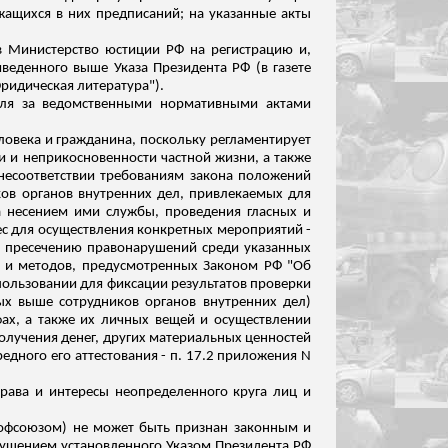
ащихся в них предписаний; на указанные акты
в Министерство юстиции РФ на регистрацию и,
веденного выше Указа Президента РФ (в газете
ридическая литература").
ля за
ведомственными нормативными актами
еловека и гражданина, поскольку регламентирует
и и неприкосновенности частной жизни, а также
несоответствии требованиям закона положений
ов органов внутренних дел, привлекаемых для
а несением ими службы, проведения гласных и
с для осуществления конкретных мероприятий -
 и пресечению правонарушений среди указанных
рм и методов, предусмотренных Законом РФ "Об
спользовании для фиксации результатов проверки
ных выше сотрудников органов внутренних дел)
фах, а также их личных вещей и осуществлении
получения денег, других материальных ценностей
редного его
аттестования
- п. 17.2 приложения N
права и интересы неопределенного круга
лиц
и
рофсоюзом) не может быть признан законным и
рушением установленного Указом Президента РФ