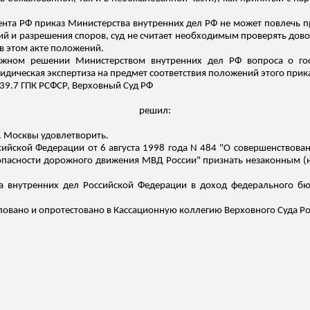
дента РФ приказ Министерства внутренних дел РФ не может повлечь 
й и разрешения споров, суд не считает необходимым проверять дов
в этом акте положений.
ожном решении Министерством внутренних дел РФ вопроса о гос
дическая экспертиза на предмет соответствия положений этого при
, 239.7 ГПК РСФСР, Верховный Суд РФ
решил:
. Москвы удовлетворить.
сийской Федерации от 6 августа 1998 года N 484 "О совершенствова
зопасности дорожного движения МВД России" признать незаконным
тва внутренних дел Российской Федерации в доход федерального б
овано и опротестовано в Кассационную коллегию Верховного Суда Ро