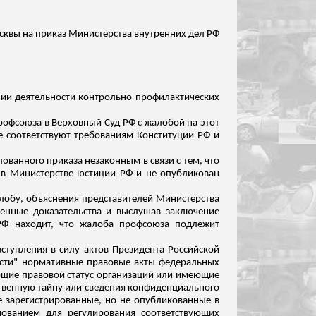
сквы на приказ Министерства внутренних дел РФ
ании деятельности контрольно-профилактических
рофсоюза в Верховный Суд РФ с жалобой на этот
е соответствуют требованиям Конституции РФ и
ованного приказа незаконным в связи с тем, что
н в Министерстве юстиции РФ и не опубликован
алобу, объяснения представителей Министерства
менные доказательства и выслушав заключение
РФ находит, что жалоба профсоюза подлежит
вступления в силу актов Президента Российской
асти" нормативные правовые акты федеральных
ающие правовой статус организаций или имеющие
твенную тайну или сведения конфиденциального
е зарегистрированные, но не опубликованные в
нованием для регулирования соответствующих