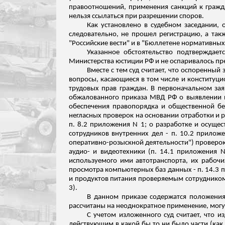
правоотношений, применения санкций к граж
нельзя ссылаться при разрешении споров.
Как установлено в судебном заседании,
следовательно, не прошел регистрацию, а так
"Российские вести" и в "Бюллетене нормативных
Указанное обстоятельство подтверждае
Министерства юстиции РФ и не оспаривалось п
Вместе с тем суд считает, что оспоренный
вопросы,
касающиеся
в том числе и конституци
трудовых прав граждан.
В первоначальном зая
обжалованного приказа МВД РФ о выявлении и
обеспечения правопорядка и общественной бе
негласных проверок на основании отработки и 
п. 8.2 приложения N 1; о разработке и осуще
сотрудников внутренних дел - п. 10.2 прилож
оперативно-розыскной деятельности") проверок 
аудио- и видеотехники (п. 14.1 приложения N
используемого ими автотранспорта, их рабочи
просмотра компьютерных баз данных - п. 14.3 п
и продуктов питания проверяемым сотрудником
3).
В данном приказе содержатся положения
рассчитаны на неоднократное применение, могу
С учетом изложенного суд считает, что
действующим в какой бы то ни было части (как