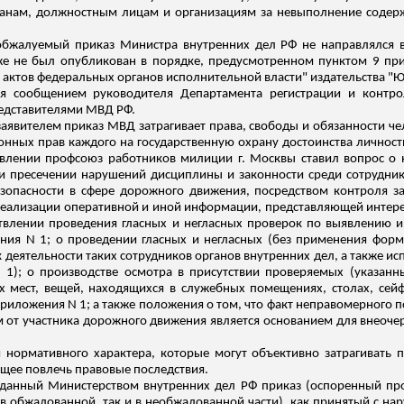
данам, должностным лицам и
организациям за невыполнение содерж
 обжалуемый приказ Министра внутренних дел РФ не направлялся 
же не был опубликован в порядке, предусмотренном пунктом 9 при
 актов федеральных органов исполнительной власти" издательства "Ю
тся сообщением руководителя Департамента регистрации и
контро
редставителями МВД РФ.
 заявителем приказ МВД затрагивает права, свободы и обязанности ч
онных прав каждого на государственную охрану достоинства личност
влении профсоюз работников милиции г. Москвы ставил вопрос о 
 пресечении нарушений дисциплины и законности среди сотрудник
зопасности в сфере дорожного движения, посредством контроля з
реализации оперативной
и иной информации, представляющей интере
ствлении проведения гласных и негласных проверок по выявлению
ения N 1; о проведении гласных и негласных (без применения фо
деятельности таких сотрудников органов внутренних дел, а также и
 1); о производстве осмотра в присутствии проверяемых (указан
х мест, вещей, находящихся в служебных помещениях, столах, сей
риложения N 1; а также положения о том, что факт неправомерного 
 от участника дорожного движения является основанием для внеоче
 нормативного характера, которые могут объективно затрагивать 
щее повлечь правовые последствия.
 изданный Министерством внутренних дел РФ приказ (оспоренный п
 в обжалованной, так и в
необжалованной
части), как принятый с на