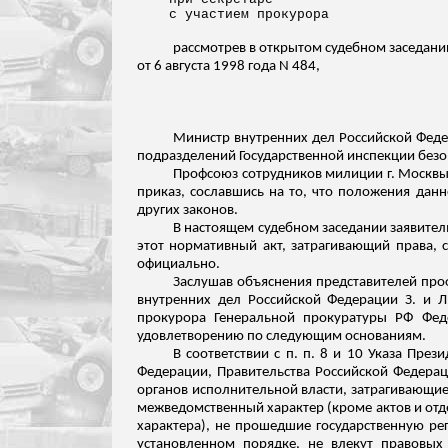
с участием прокурора
рассмотрев в открытом судебном заседани
от 6 августа 1998 года N 484,
Министр внутренних дел Российской Федер
подразделений Государственной инспекции без
Профсоюз сотрудников милиции г. Москвы 
приказ, сославшись на то, что положения дан
других законов.
В настоящем судебном заседании заявител
этот нормативный акт, затрагивающий права, 
официально.
Заслушав объяснения представителей проф
внутренних дел Российской Федерации З. и Л
прокурора Генеральной прокуратуры РФ Фед
удовлетворению по следующим основаниям.
В соответствии с п. п. 8 и 10 Указа Пре
Федерации, Правительства Российской Федера
органов исполнительной власти, затрагивающие
межведомственный характер (кроме актов и от
характера), не прошедшие государственную ре
установленном порядке, не влекут правовых