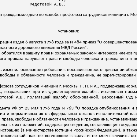
Федотовой А.В.,
и гражданское дело по жалобе профсоюза сотрудников милиции г. Мо
установил:
ации издал 6 августа 1998 года за N 484 приказ "О совершенствов
опасности дорожного движения МВД России".
обратился в защиту прав и охраняемых законом интересов членов п
ного приказа нарушают права и свободы человека и гражданина и н
ь изменил основание требования, поставив вопрос о признании обжал
свободы и обязанности человека и гражданина, не зарегистрирова
союза сотрудников милиции г. Москвы Г., П. и А., поддержавших ж
., возражавших против удовлетворения жалобы, исследовав пись
отовой А.В., полагавшей жалобу обоснованной, Верховный Суд 
зидента РФ от 23 мая 1996 года N 763 "О порядке опубликования и 
ции и нормативных актов федеральных органов исполнительной вл
 права, свободы и обязанности человека и гражданина, устанавлив
дельных их положений, содержащих сведения, составляющие государс
гистрацию (в Министерстве юстиции Российской Федерации), а такж
 последствий, как не вступившие в силу, и не могут служить ос