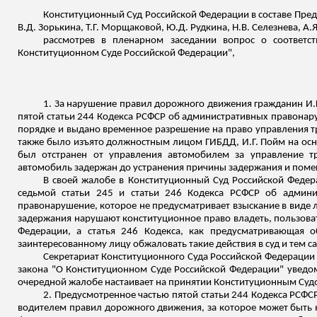
Конституционный Суд Российской Федерации в составе Пред
В.Д.
Зорькина
, Т.Г. Морщаковой, Ю.Д.
Рудкина
, Н.В. Селезнева, А.
рассмотрев в пленарном заседании вопрос о соответс
Конституционном Суде Российской Федерации",
1. За нарушение правил дорожного движения гражданин И.
пятой статьи 244 Кодекса РСФСР об административных правонар
порядке и выдано временное разрешение на право управления 
также было изъято должностным лицом ГИБДД, И.Г. Пойм на осн
был отстранен от управления автомобилем за управление т
автомобиль задержан до устранения причины задержания и поме
В своей жалобе в Конституционный Суд Российской Федера
седьмой статьи 245 и статьи 246 Кодекса РСФСР об админ
правонарушение, которое не предусматривает взыскание в виде 
задержания нарушают конституционное право владеть, пользоват
Федерации, а статья 246 Кодекса, как предусматривающая 
заинтересованному лицу обжаловать такие действия в суд и тем са
Секретариат Конституционного Суда Российской Федерации 
закона "О Конституционном Суде Российской Федерации" уведом
очередной жалобе настаивает на принятии Конституционным Суд
2.
Предусмотренное частью пятой статьи 244 Кодекса РСФС
водителем правил дорожного движения, за которое может быть 