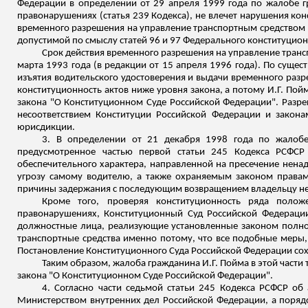
Федерации в определении от 29 апреля 1999 года по жалобе г
правонарушениях (статья 239
Кодекса), не влечет нарушения кон
временного разрешения на управление транспортным средством 
допустимой по смыслу статей 96 и 97 Федерального конституцио
Срок действия временного разрешения на управление транс
марта 1993 года (в редакции от 15 апреля 1996 года). По сущест
изъятия водительского удостоверения и выдачи временного раз
конституционность актов ниже уровня закона, а потому И.Г. По
закона "О Конституционном Суде Российской Федерации". Разреш
несоответствием Конституции Российской Федерации и закон
юрисдикции.
3.
В определении от 21 декабря 1998 года по жалобе
предусмотренное частью первой статьи 245 Кодекса РСФСР
обеспечительного характера, направленной на пресечение нена
угрозу самому водителю, а также охраняемым законом правам
причины задержания с последующим возвращением владельцу не п
Кроме того, проверяя конституционность ряда поло
правонарушениях, Конституционный Суд Российской Федераци
должностные лица, реализующие установленные законом полно
транспортные средства именно потому, что все подобные меры, 
Постановление Конституционного Суда Российской Федерации сох
Таким образом, жалоба гражданина И.Г. Пойма в этой части
закона "О Конституционном Суде Российской Федерации".
4.
Согласно части седьмой статьи 245 Кодекса РСФСР об
Министерством внутренних дел Российской Федерации, а порядо