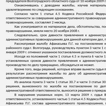
председателя Волгоградского областного суда от 10 ноября 2009 г
Ознакомившись с доводами жалобы, изучив материалы
удовлетворению по следующим основаниям.
Согласно части 1 статьи 4.5 Кодекса Российской Феде
ответственности за совершение административного правонаруше
правонарушениях, составляет 2 месяца.
Как усматривается из материалов дела, обстоятельства, 
правонарушении, имели место 20 ноября 2008 г.
Следовательно, срок давности привлечения к администра
административных правонарушениях для данной категории дел, по
Рассматривая жалобу Афанасьева П.Г. на постановление 
районного суда г. Волгограда, руководствуясь пунктом 3 части 
января 2009 г. отменил указанное постановление должностного 
Исходя из положений части 1 статьи 4.5 и пункта 6 части
установленных сроков давности привлечения к административ
производство по делу прекращено, обсуждаться не может.
Кроме того, виды решений, которые вправе вынести судья 
результатам рассмотрения жалобы по делу об администрати
административных правонарушениях.
Из анализа пункта 3 части 1 статьи 30.7 и части 3 статьи
решения, вынесенного по жалобе на постановление по дел
административной ответственности, выносится решение о прекра
В нарушение указанных норм, 13 марта 2009 г. судья В
ответственности, установленного частью 1 статьи 4.5 Кодекса Р
Афанасьева П.Г. состава административного правонарушения,