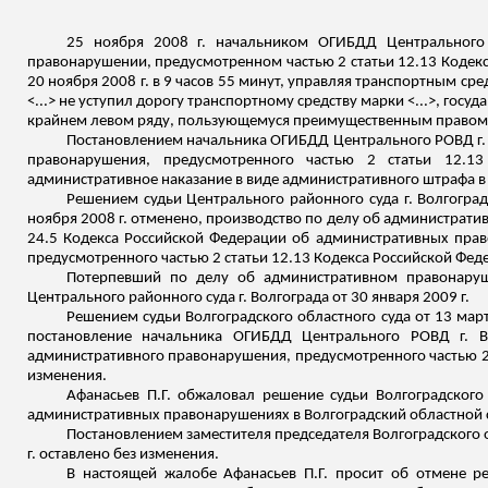
25 ноября 2008 г. начальником ОГИБДД Центрального 
правонарушении, предусмотренном частью 2 статьи 12.13 Кодекс
20 ноября 2008 г. в 9 часов 55 минут, управляя транспортным сре
<...> не уступил дорогу
транспортному средству марки <...>, госу
крайнем левом ряду, пользующемуся преимущественным правом 
Постановлением начальника ОГИБДД Центрального РОВД г. В
правонарушения, предусмотренного частью 2 статьи 12.1
административное наказание в виде административного штрафа в р
Решением судьи Центрального районного суда г. Волгоград
ноября 2008 г. отменено, производство по делу об администрати
24.5 Кодекса Российской Федерации об административных право
предусмотренного частью 2 статьи 12.13 Кодекса Российской Фе
Потерпевший по делу об административном правонар
Центрального районного суда г. Волгограда от 30 января 2009 г.
Решением судьи Волгоградского областного суда от 13 март
постановление начальника ОГИБДД Центрального РОВД г. В
административного правонарушения, предусмотренного частью 2
изменения.
Афанасьев П.Г. обжаловал решение судьи Волгоградского
административных правонарушениях в Волгоградский областной 
Постановлением заместителя председателя Волгоградского об
г. оставлено без изменения.
В настоящей жалобе Афанасьев П.Г. просит об отмене ре