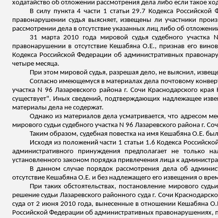
ходатайство об отложении рассмотрения дела либо если такое хо
В силу пункта 4 части 1 статьи 29.7 Кодекса Российско
правонарушении судья выясняет, извещены ли участники произ
рассмотрении дела в отсутствие указанных лиц либо об отложени
31 марта 2010 года мировой судья судебного участка N
правонарушении в отсутствие
Кешабяна
О.Е., признав его вино
Кодекса Российской Федерации об административных правонару
четыре месяца.
При этом мировой судья, разрешая дело, не выяснил, извещ
Согласно имеющемуся в материалах дела почтовому конверт
участка N 96 Лазаревского района г. Сочи Краснодарского края
существует". Иных сведений, подтверждающих надлежащее изв
материалы дела не содержат.
Однако из материалов дела усматривается, что адресом ме
мирового судьи судебного участка N 96 Лазаревского района г. Со
Таким образом, судебная повестка на имя
Кешабяна
О.Е. был
Исходя из положений части 1 статьи 1.6 Кодекса Российс
административного принуждения предполагает не только н
установленного законом порядка привлечения лица к администра
В данном случае порядок рассмотрения дела об админи
отсутствие
Кешабяна
О.Е. и без надлежащего его извещения о вре
При таких обстоятельствах, постановление мирового судьи
решение судьи Лазаревского районного суда г. Сочи Краснодарско
суда от 2 июня 2010 года, вынесенные в отношении
Кешабяна
О.
Российской Федерации об административных правонарушениях, 