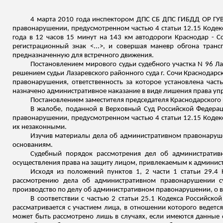
4 марта 2010 года инспектором ДПС
СБ
ДПС ГИБДД ОР ГУВ
правонарушении, предусмотренном частью 4 статьи 12.15 Кодек
года в 12 часов 15 минут на 143 км автодороги Краснодар - 
регистрационный знак <...>, и совершая маневр обгона транс
предназначенную для встречного движения.
Постановлением мирового судьи судебного участка N 96 Ла
решением судьи Лазаревского районного суда г. Сочи Краснодарск
правонарушения, ответственность за которое установлена час
назначено административное наказание в виде лишения права уп
Постановлением заместителя председателя Краснодарского к
В жалобе, поданной в Верховный Суд Российской Федера
правонарушении, предусмотренном частью 4 статьи 12.15 Кодек
их незаконными.
Изучив материалы дела об административном правонару
основаниям.
Судебный порядок рассмотрения дел об административ
осуществления права на защиту лицом, привлекаемым к админист
Исходя из положений пунктов 1, 2 части 1 статьи 29.4
рассмотрению дела об административном правонарушении с
производство по делу об административном правонарушении, о в
В соответствии с частью 2 статьи 25.1 Кодекса Российс
рассматривается с участием лица, в отношении которого ведетс
может быть рассмотрено лишь в случаях, если имеются данные 