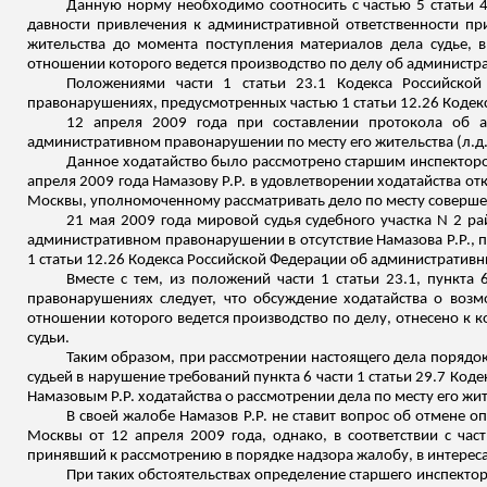
Данную норму необходимо соотносить с частью 5 статьи 
давности привлечения к административной ответственности пр
жительства до момента поступления материалов дела судье, 
отношении которого ведется производство по делу
об администр
Положениями части 1 статьи 23.1 Кодекса Российско
правонарушениях, предусмотренных частью 1 статьи 12.26 Кодек
12 апреля 2009 года при составлении протокола об а
административном правонарушении по месту его жительства (
л.д
Данное ходатайство было рассмотрено старшим инспектор
апреля 2009 года
Намазову
Р.Р. в удовлетворении ходатайства отк
Москвы, уполномоченному рассматривать дело по месту соверш
21 мая 2009 года мировой судья судебного участка N 2 р
административном правонарушении в отсутствие
Намазова
Р.Р.,
1 статьи 12.26 Кодекса Российской Федерации об административ
Вместе с тем, из положений части 1 статьи 23.1, пункта 
правонарушениях следует, что обсуждение ходатайства о воз
отношении которого ведется производство по делу, отнесено к
судьи.
Таким образом, при рассмотрении настоящего дела порядо
судьей в нарушение требований пункта 6 части 1 статьи 29.7 К
Намазовым
Р.Р. ходатайства о рассмотрении дела по месту его жи
В своей жалобе Намазов Р.Р. не ставит вопрос об отмене 
Москвы от 12 апреля 2009 года, однако, в соответствии с ча
принявший к рассмотрению в порядке надзора жалобу, в интерес
При таких обстоятельствах определение старшего инспекто