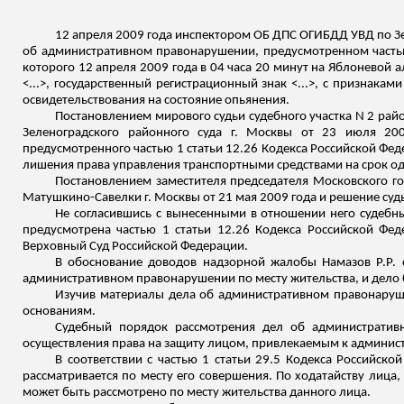
12 апреля 2009 года инспектором ОБ ДПС ОГИБДД УВД по З
об административном правонарушении, предусмотренном частью
которого 12 апреля 2009 года в 04 часа 20 минут на Яблоневой а
<...>, государственный регистрационный знак <...>, с признак
освидетельствования на состояние опьянения.
Постановлением мирового судьи судебного участка N 2 ра
Зеленоградского районного суда г. Москвы от 23 июля 20
предусмотренного частью 1 статьи 12.26 Кодекса Российской Фе
лишения права управления
транспортными средствами на срок од
Постановлением заместителя председателя Московского гор
Матушкино-
Савелки
г. Москвы от 21 мая 2009 года и решение суд
Не согласившись с вынесенными в отношении него судебн
предусмотрена частью 1 статьи 12.26 Кодекса Российской Фе
Верховный Суд Российской Федерации.
В обоснование доводов надзорной жалобы Намазов Р.Р. с
административном правонарушении по месту жительства, и дело
Изучив материалы дела об административном правонару
основаниям.
Судебный порядок рассмотрения дел об административ
осуществления права на защиту лицом, привлекаемым к админист
В соответствии с частью 1 статьи 29.5 Кодекса Российс
рассматривается по месту его совершения. По ходатайству лица
может быть рассмотрено по месту жительства данного лица.