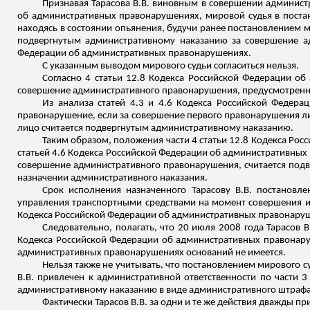
Признавая Тарасова В.В. виновным в совершении админист
об административных правонарушениях, мировой судья в постан
находясь в состоянии опьянения, будучи ранее постановлением м
подвергнутым
административному наказанию за совершение ад
Федерации об административных правонарушениях.
С указанным выводом мирового судьи согласиться нельзя.
Согласно 4 статьи 12.8 Кодекса Российской Федерации 
совершение административного правонарушения, предусмотренног
Из анализа статей 4.3 и 4.6 Кодекса Российской Федера
правонарушение, если за совершение первого правонарушения ли
лицо считается подвергнутым административному наказанию.
Таким образом, положения части 4 статьи 12.8 Кодекса Ро
статьей 4.6 Кодекса Российской Федерации об административных
совершение административного правонарушения, считается подв
назначении административного наказания.
Срок исполнения назначенного Тарасову В.В. постановл
управления транспортными средствами на момент совершения и
Кодекса Российской Федерации об административных правонаруше
Следовательно, полагать, что 20 июля 2008 года Тарасов 
Кодекса Российской Федерации об административных правонаруш
административных правонарушениях оснований не имеется.
Нельзя также не учитывать, что постановлением мирового с
В.В. привлечен к административной ответственности по части 
административному наказанию в виде административного штрафа
Фактически Тарасов В.В. за одни и те же действия дважды п