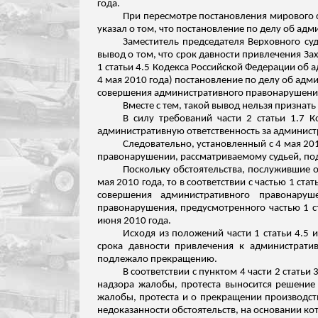
года.
При пересмотре постановления мирового с
указал о том, что постановление по делу об ад
Заместитель председателя Верховного су
вывод о том, что срок давности привлечения За
1 статьи 4.5 Кодекса Российской Федерации об 
4 мая 2010 года) постановление по делу об адм
совершения административного правонарушени
Вместе с тем, такой вывод нельзя признат
В силу требований части 2 статьи 1.7
административную ответственность за админис
Следовательно, установленный с 4 мая 20
правонарушении, рассматриваемому судьей, п
Поскольку обстоятельства, послужившие 
мая 2010 года, то в соответствии с частью 1 с
совершения административного правонаруш
правонарушения, предусмотренного частью 1 ст
июня 2010 года.
Исходя из положений части 1 статьи 4.5 
срока давности привлечения к администрати
подлежало прекращению.
В соответствии с пунктом 4 части 2 стат
надзора жалобы, протеста выносится решение
жалобы, протеста и о прекращении производств
недоказанности обстоятельств, на основании к