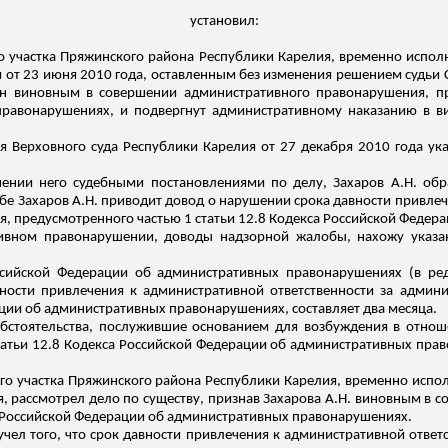
установил:
о участка
Пряжинского
района Республики Карелия, временно исполн
 от 23 июня 2010 года, оставленным без изменения решением судьи
нан виновным в совершении административного правонарушения, пр
правонарушениях
, и подвергнут административному наказанию в 
я Верховного суда Республики Карелия от 27 декабря 2010 года ук
ении него судебными постановлениями по делу, Захаров А.Н. об
е Захаров А.Н. приводит довод о нарушении срока давности привлеч
, предусмотренного частью 1 статьи 12.8 Кодекса Российской Федер
тивном правонарушении, доводы надзорной жалобы, нахожу указ
оссийской Федерации об административных правонарушениях (в р
ности привлечения к административной ответственности за админ
ации об административных правонарушениях, составляет два месяца.
обстоятельства, послужившие основанием для возбуждения в отно
атьи 12.8 Кодекса Российской Федерации об административных прав
го участка
Пряжинского
района Республики Карелия, временно испо
, рассмотрел дело по существу, признав Захарова А.Н. виновным в 
а Российской Федерации об административных правонарушениях.
учел того, что срок давности привлечения к административной ответ