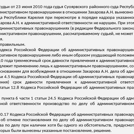
удьи от 23 июня 2010 года судья
Суоярвского
районного суда Республ
министративном правонарушении в отношении Захарова А.Н. вынесено
да Республики Карелия при пересмотре в порядке надзора указанно
харова А.Н. к административной ответственности не нарушен.
При этом
административных правонарушениях (в редакции Федерального закона
инистративном правонарушении, рассматриваемому судьей, не может 
я.
ь правильным.
 Кодекса Российской Федерации об административных правонаруше
тративное правонарушение либо иным образом ухудшающий положение
10 года трехмесячный срок давности привлечения к административно
одлежит применению лишь к административным правонарушениям, со
основанием для возбуждения в отношении Захарова А.Н. дела об ад
татьи 4.5 Кодекса Российской Федерации об административных правон
ения) срок давности привлечения к административной ответст
атьи 12.8 Кодекса Российской
Федерации об административных прав
и пункта 6 части 1 статьи 24.5 Кодекса Российской Федерации об а
вной ответственности производство по делу об административно
ьи 30.17 Кодекса Российской Федерации об административных правона
 об отмене постановления по делу об административном правонар
а по делу при наличии хотя бы одного из обстоятельств, предусмотр
оторых были вынесены указанные постановление, решение.