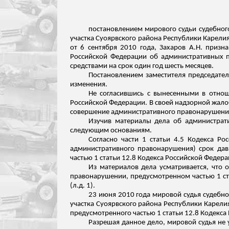
постановлением мирового судьи судебног
участка
Суоярвского
района Республики Карелия
от 6 сентября 2010 года, Захаров А.Н. приз
Российской Федерации об административных 
средствами на срок один год шесть месяцев.
Постановлением заместителя председател
изменения.
Не согласившись с вынесенными в отнош
Российской Федерации. В своей надзорной жалоб
совершение административного правонарушения
Изучив материалы дела об администра
следующим основаниям.
Согласно части 1 статьи 4.5 Кодекса Р
административного правонарушения) срок дав
частью 1 статьи 12.8 Кодекса Российской Федер
Из материалов дела усматривается, что 
правонарушении, предусмотренном частью 1 ст
(
л.д
. 1).
23 июня 2010 года мировой судья судебно
участка
Суоярвского
района Республики Карелия
предусмотренного частью 1 статьи 12.8 Кодекс
Разрешая данное дело, мировой судья не 