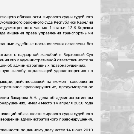
яющего обязанности мирового судьи судебного
Суоярвского
районного суда Республики Карелия
едусмотренного частью 1 статьи 12.8 Кодекса
виде лишения права управления транспортными
азанные судебные постановления оставлены без
ратился с надзорной жалобой в Верховный Суд
ения его к административной ответственности за
ации об административных правонарушениях.
анную жалобу подлежащей удовлетворению по
едакции, действовавшей на момент совершения
истративное правонарушение, предусмотренное
шении Захарова А.Н. дела об административном
онарушениях, имели место 14 апреля 2010 года
лняющий обязанности мирового судьи судебного
совершении административного правонарушения,
ственности по данному делу истек 14 июня 2010