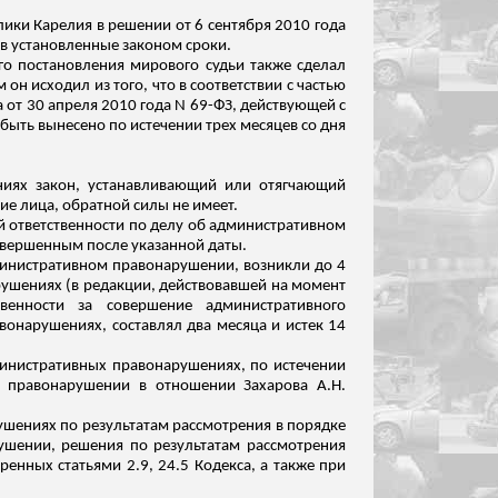
ики Карелия в решении от 6 сентября 2010 года
 в установленные законом сроки.
го постановления мирового судьи также сделал
 он исходил из того, что в соответствии с частью
 от 30 апреля 2010 года N 69-ФЗ, действующей с
быть вынесено по истечении трех месяцев со дня
ниях закон, устанавливающий или отягчающий
 лица, обратной силы не имеет.
й ответственности по делу об административном
вершенным после указанной даты.
министративном правонарушении, возникли до 4
арушениях (в редакции, действовавшей на момент
венности за совершение административного
онарушениях, составлял два месяца и истек 14
дминистративных правонарушениях, по истечении
м правонарушении в отношении Захарова А.Н.
рушениях по результатам рассмотрения в порядке
ушении, решения по результатам рассмотрения
енных статьями 2.9, 24.5 Кодекса, а также при