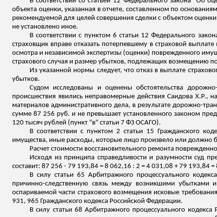
В соответствии со статьей 12 Федерального закона "Об о
объекта оценки, указанная в отчете, составленном по основани
рекомендуемой для целей совершения сделки с объектом оценки,
не установлено иное.
В соответствии с пунктом 6 статьи 12 Федерального закон
страховщик вправе отказать потерпевшему в страховой выплате 
осмотра и независимой экспертизы (оценки) поврежденного имуще
страхового случая и размер убытков
, подлежащих возмещению по 
Из указанной нормы следует, что отказ в выплате страхов
убытков.
Судом исследованы и оценены обстоятельства дорожно-
происшествия явились неправомерные действия
Саидова
Х.Р., н
материалов административного дела, в результате дорожно-тра
сумме 87 256 руб. и не превышает установленного законом пре
120 тысяч рублей (пункт "в" статьи 7 ФЗ ОСАГО).
В соответствии с пунктом 2 статьи 15 Гражданского ко
имущества, иные расходы, которые лицо произвело или должно б
Расчет стоимости восстановительного ремонта поврежденно
Исходя из принципа справедливости и разумности суд пр
составит: 87 256 - 79 193,84 = 8 062,16
:
2 = 4 031,08 + 79 193,84 =
В силу статьи 65 Арбитражного процессуального кодекса
причинно-следственную связь между возникшими убытками и 
оспариваемой части страхового возмещения исковые требования
931, 965 Гражданского кодекса Российской Федерации.
В силу статьи 68 Арбитражного процессуального кодекса