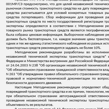
001МР/СЭ предусмотрено, что для целей независимой техническ
рыночная стоимость транспортного средства на дату повреждени
средства рассчитывается для условий конкретных товарных ры
средства потерпевшего. Сбор информации для проведения ра
транспортных средств по месту государственной регистрации т
экспертизы определяются в соответствии с Методическими 
товарного рынка транспортных средств являются географически
была собрана ценовая информация. Выборочное наблюдение ре
должен быть бесповторным, т.е. каждое значение цены транспо
одних и тех же единиц статистического наблюдения из разных и
транспортных средств рекомендуется задавать не более 10%.
Методические рекомендации разработаны во исполнени
независимой технической экспертизы транспортных средств"
Федерации и Министерства внутренних дел Российской Федераци
от 24.04.2003 N 238 "Об организации независимой технической э
"Об обязательном страховании гражданской ответственности вла
N 263 "Об утверждении правил обязательного страхования гражд
правовой и нормативно-технической документации по вопроса
безопасности дорожного движения.
Настоящие Методические рекомендации определяют общи
повреждений транспортного средства и их причин, технологии, м
пр
и обязательном страховании автогражданской ответственн
проведение независимой технической экспертизы транспортных
объективность ее результатов.