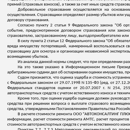
премий
(страховых взносов), а также за счет иных сре
дств стр
ахов
Добровольное страхование осуществляется на основан
осуществления. Страховщики определяют размер убытков или уще
договору страхования.
Согласно пункту 2 статьи 9 Федерального закона "Об ор
событие, предусмотренное договором страхования или законо
страхователю, застрахованному лицу, выгодоприобретателю или
В силу пункта 2 статьи 12 Федерального закона "Об обязат
вреда имуществу потерпевший, намеренный воспользоваться св
страховщику для осмотра и организации независимой экспертиз
возмещению убытков.
Из анализа данной нормы следует, что при определении р
На это также указано в Информационном письме Презид
арбитражными судами дел об оспаривании оценки имущества, п
Судом признается, что оценка ущерба и стоимость устране
с Федеральным законом от 29.07.1998 N 135-ФЗ (ред. от 27.12.2
Федеральных стандартов оценки от 20.07.2007 г. N 254, 25
автотранспортных
средств с учетом естественного износа и техни
Кроме того, при оценке ущерба оценщик должен руководст
средства при решении вопроса о выплате страхового возмещени
средства, утвержденными Постановлением Правительства Российск
В расчете стоимости ремонта ООО "АВТОКОНСАЛТИНГ ПЛЮС" 
информации, расчет стоимости ремонта АМТС, расчет проценто
стоимости автотранспортных средств с учетом естественного изно
Пунктам 7.7, 7.7.3 Методических рекомендаций по прове