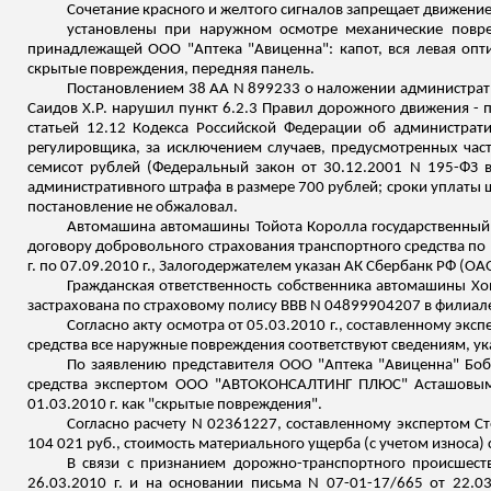
Сочетание красного и желтого сигналов запрещает движени
установлены при наружном осмотре механические пов
принадлежащей ООО "Аптека "Авиценна": капот, вся левая опти
скрытые повреждения, передняя панель.
Постановлением 38 АА N 899233 о наложении административ
Саидов Х.Р. нарушил пункт 6.2.3 Правил дорожного движения - 
статьей 12.12 Кодекса Российской Федерации об администра
регулировщика
,
за исключением случаев, предусмотренных част
семисот рублей (Федеральный закон от 30.12.2001 N 195-ФЗ в 
административного штрафа в размере 700 рублей; сроки уплаты
постановление не обжаловал.
Автомашина автомашины Тойота
Королла
государственный
договору добровольного страхования транспортного средства по 
г. по 07.09.2010 г., Залогодержателем указан АК Сбербанк РФ (ОА
Гражданская ответственность собственника автомашины Х
застрахована по страховому полису ВВВ N 04899904207 в филиале О
Согласно акту осмотра от 05.03.2010 г., составленному 
средства все наружные повреждения соответствуют сведениям, ука
По заявлению представителя ООО "Аптека "Авиценна" Боб
средства экспертом ООО "АВТОКОНСАЛТИНГ ПЛЮС" Асташовым 
01.03.2010 г. как "скрытые повреждения".
Согласно расчету N 02361227, составленному экспертом
С
104 021 руб., стоимость материального ущерба (с учетом износа) 
В связи с признанием дорожно-транспортного происшеств
26.03.2010 г. и на основании письма N 07-01-17/665 от 22.0