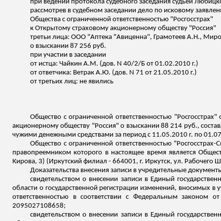
при ведении протокола судебного заседания судьей
Любицк
рассмотрев в судебном заседании дело по исковому заявле
Общества с ограниченной ответственностью "Росгосстрах"
к Открытому страховому акционерному обществу "Россия"
третьи лица: ООО "Аптека "Авиценна",
Грамотеев
А.Н., Миро
о взыскании 87 256 руб.
при участии в заседании
от истца:
Чайкин А.М. (
дов
.
N 40/2
/Б
от 01.02.2010 г.)
от ответчика:
Ветрак
А.Ю. (
дов
.
N 71 от 21.05.2010 г.)
от третьих лиц: не явились
Общество с ограниченной ответственностью "Росгосстрах"
акционерному обществу "Россия" о взыскании 88 214 руб., соста
чужими денежными средствами за период с 11.05.2010 г. по 01.07.
Общество с ограниченной ответственностью "Росгосстрах-С
правопреемником которого в настоящее время является Обществ
Кирова, 3) (Иркутский филиал - 664001, г. Иркутск, ул. Рабочего Шт
Доказательства внесения записи в учредительные документ
свидетельством о внесении записи в Единый государстве
области о государственной регистрации изменений, вносимых в 
ответственностью в соответствии с Федеральным законом от
2095027108658;
свидетельством о внесении записи в Единый государстве