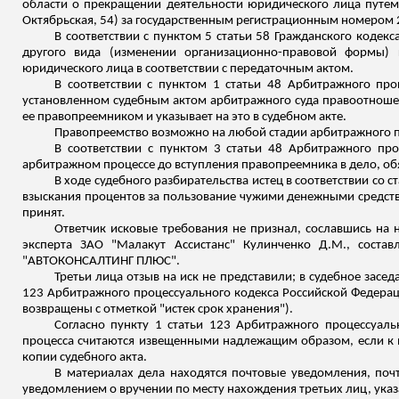
области о прекращении деятельности юридического лица путем 
Октябрьская
, 54) за государственным регистрационным номером
В соответствии с пунктом 5 статьи 58 Гражданского коде
другого вида (изменении организационно-правовой формы)
юридического лица в соответствии с передаточным актом.
В соответствии с пунктом 1 статьи 48 Арбитражного пр
установленном судебным актом арбитражного суда правоотношен
ее правопреемником и указывает на это в судебном акте.
Правопреемство возможно на любой стадии арбитражного п
В соответствии с пунктом 3 статьи 48 Арбитражного пр
арбитражном процессе до вступления правопреемника в дело, обя
В ходе судебного разбирательства истец в соответствии со 
взыскания процентов за пользование чужими денежными средствам
принят.
Ответчик исковые требования не признал, сославшись на
эксперта ЗАО "
Малакут
Ассистанс
" Кулинченко Д.М., соста
"АВТОКОНСАЛТИНГ ПЛЮС".
Третьи лица отзыв на иск не представили; в судебное засе
123 Арбитражного процессуального кодекса Российской Федераци
возвращены с отметкой "истек срок хранения").
Согласно пункту 1 статьи 123 Арбитражного процессуаль
процесса считаются извещенными надлежащим образом, если к н
копии судебного акта.
В материалах дела находятся почтовые уведомления, по
уведомлением о вручении по месту нахождения третьих лиц, указа