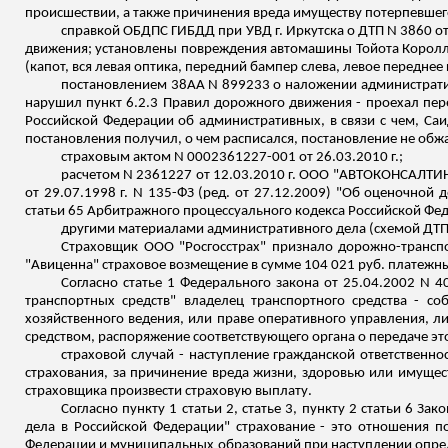
происшествии, а также причинения вреда имуществу потерпевшег
справкой ОБДПС ГИ
БДД пр
и УВД г. Иркутска о ДТП N 3860 
движения; установлены повреждения автомашины Тойота
Корол
(капот, вся левая оптика, передний бампер слева, левое переднее
постановлением 38АА N 899233 о наложении административн
нарушил пункт 6.2.3 Правил дорожного движения - проехал пере
Российской Федерации об административных, в связи с чем,
Саи
постановления получил, о чем расписался, постановление не обж
страховым актом N 0002361227-001 от 26.03.2010 г.;
расчетом N 2361227 от 12.03.2010 г. ООО "АВТОКОНСАЛТИН
от 29.07.1998 г. N 135-ФЗ (ред. от 27.12.2009) "Об оценочно
статьи 65 Арбитражного процессуального кодекса Российской Фе
другими материалами административного дела (схемой ДТП
Страховщик ООО "Росгосстрах" признало дорожно-трансп
"Авиценна" страховое возмещение в сумме 104 021 руб. платежны
Согласно статье 1 Федерального закона от 25.04.2002 N 4
транспортных средств" владелец транспортного средства - со
хозяйственного ведения, или праве оперативного управления, 
средством, распоряжение соответствующего органа о передаче эт
страховой случай - наступление гражданской ответственно
страхования, за причинение вреда жизни, здоровью или имущест
страховщика произвести страховую выплату.
Согласно пункту 1 статьи 2, статье 3, пункту 2 статьи 6 З
дела в Российской Федерации" страхование - это отношения п
Федерации и муниципальных образований при наступлении опре