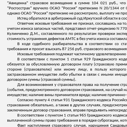
"Авиценна" страховое возмещение в сумме 104 021 руб., что 
"Росгосстрах" вручило ОСАО "Россия" претензию N 20/1344 от 0
однако ОСАО "Россия" претензию не рассмотрело, выплату не пр
Истец обратился в арбитражный суд Иркутской области в со
Ответчик исковые требования не признал, сославшись на т
учетом износа запасных частей, представил отчет-рецензию N 77
Кулинченко Д.М., составленного по результатам проверки экс
стоимость устранения дефектов АМТС в
без учета износа составила
В ходе судебного разбирательства в соответствии со с
требования и просит взыскать 87 256 руб. страхового возмещения,
Исковые требования подлежат частичному удовлетворению
В соответствии с пунктом 1 статьи 929 Гражданского ко
обязуется за обусловленную договором плату (страховую преми
стороне (страхователю) или иному лицу, в пользу которого
застрахованном имуществе либо убытки в связи с иными
имущес
договором суммы (страховой суммы).
Для возникновения у страхователя права на получение ст
(события, предусмотренного договором страхования, на случай
н
имуществе; наличие вины
причинителя
вреда; наличие причинно-
Согласно пункту 4 статьи 931 Гражданского кодекса Российск
страхование обязательно, а также в других случаях, предусмотре
заключенным договор страхования, вправе предъявить непосредс
В соответствии с пунктом 1 статьи 965 Гражданского кодек
выплаченной суммы право требования в порядке суброгации, кото
Факт наступления страхового случая, нарушения
Саидовы