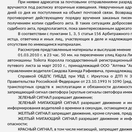
При неявке адресатов за почтовыми отправлениями разряда
вручаются под расписку вторичные извещения. Неврученные адр
дней со дня их поступления на объект почтовой связи. Возвра
противоречит действующему порядку вручения заказных писем
получением копии судебного акта. В таких ситуациях добросов
судебного акта, предполагается, пока заинтересованным адресато
В соответствии с пунктами 1, 3, 5 статьи 156 Арбитражног
истца, ответчика и иных лиц, участвующих в деле и надлежащим
отсутствие по имеющимся материалам.
Рассмотрев представленные материалы и выслушав мнение п
01.03.2010 г. в 23 час. 50 мн. на пересечении улиц Карла
автомашины Тойота
Королла
государственный регистрационны
путевого листа за март 2010 г., принадлежащей ООО "Аптека "
управлением водителя
Саидова
Хамида
Рафиевича
, принадлежащ
Справкой ОБДПС ГИБДД при УВД г. Иркутска о ДТП N 38
Правительства Российской Федерации от 23.10.1993 N 1090 (ред
транспортных средств к эксплуатации и обязанности должност
запрещающий сигнал светофора (круглые сигналы светофора име
ЗЕЛЕНЫЙ СИГНАЛ разрешает движение;
ЗЕЛЕНЫЙ МИГАЮЩИЙ СИГНАЛ разрешает движение и инфор
информирования водителей о времени в секундах, остающемся до 
ЖЕЛТЫЙ СИГНАЛ запрещает движение, кроме случаев, преду
ЖЕЛТЫЙ МИГАЮЩИЙ СИГНАЛ разрешает движение и информ
опасности;
КРАСНЫЙ СИГНАЛ, в том числе мигающий, запрещает движе