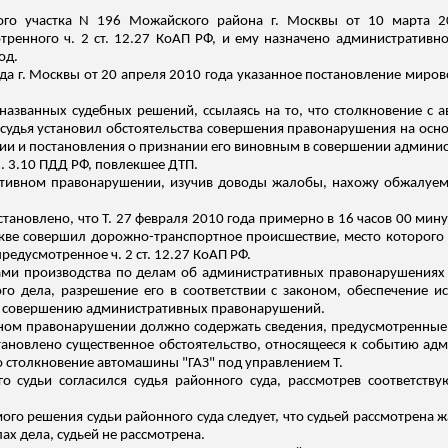
ого участка N 196 Можайского района г. Москвы от 10 марта 2
ренного ч. 2 ст. 12.27 КоАП РФ, и ему назначено административн
од.
а г. Москвы от 20 апреля 2010 года указанное постановление мировог
 названных судебных решений, ссылаясь на то, что столкновение с
 судья установил обстоятельства совершения правонарушения на осн
и и постановления о признании его виновным в совершении админи
 п. 3.10 ПДД РФ, повлекшее ДТП.
ативном правонарушении, изучив доводы жалобы, нахожу обжалуем
тановлено, что Т. 27 февраля 2010 года примерно в 16 часов 00 мин
скве совершил дорожно-транспортное происшествие, место которого 
едусмотренное ч. 2 ст. 12.27 КоАП РФ.
ачами производства по делам об административных правонарушениях 
го дела, разрешение его в соответствии с законом, обеспечение и
х совершению административных правонарушений.
ном правонарушении должно содержать сведения, предусмотренные ч.
ановлено существенное обстоятельство, относящееся к событию адм
 столкновение автомашины "ГАЗ" под управлением Т.
о судьи согласился судья районного суда, рассмотрев соответств
о решения судьи районного суда следует, что судьей рассмотрена жал
ах дела, судьей не рассмотрена.