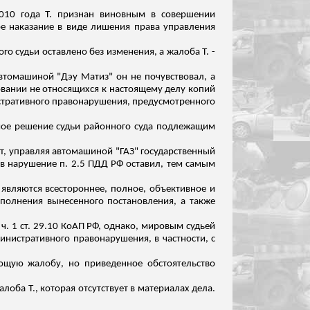
010 года Т. признан виновным в совершении
ое наказание в виде лишения права управления
о судьи оставлено без изменения, а жалоба Т. -
 автомашиной "Дэу
Матиз
" он не почувствовал, а
овании не относящихся к настоящему делу копий
стративного правонарушения, предусмотренного
ое решение судьи районного суда подлежащим
ут, управляя автомашиной "ГАЗ" государственный
в нарушение п. 2.5 ПДД РФ оставил, тем самым
являются всестороннее, полное, объективное и
сполнения вынесенного постановления, а также
 1 ст. 29.10 КоАП РФ, однако, мировым судьей
инистративного правонарушения, в частности, с
ующую жалобу, но приведенное обстоятельство
оба Т., которая отсутствует в материалах дела.