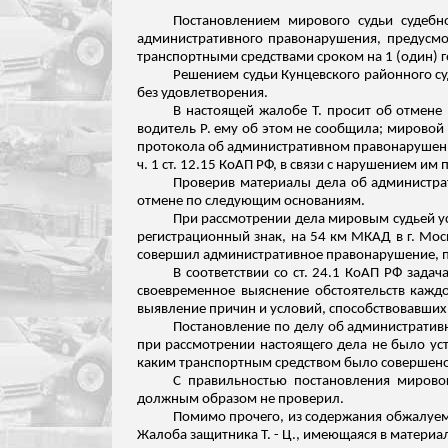
Постановлением мирового судьи судебн
административного правонарушения, предусмот
транспортными средствами сроком на 1 (один) г
Решением судьи Кунцевского районного суд
без удовлетворения.
В настоящей жалобе Т. просит об отмене
водитель Р. ему об этом не сообщила; мировой
протокола об административном правонарушени
ч. 1 ст. 12.15 КоАП РФ, в связи с нарушением им
Проверив материалы дела об администр
отмене по следующим основаниям.
При рассмотрении дела мировым судьей ус
регистрационный знак, на 54 км МКАД в г. Мо
совершил административное правонарушение, пр
В соответствии со ст. 24.1 КоАП РФ зад
своевременное выяснение обстоятельств каждо
выявление причин и условий, способствовавши
Постановление по делу об административ
при рассмотрении настоящего дела не было уст
каким транспортным средством было совершено
С правильностью постановления мировог
должным образом не проверил.
Помимо прочего, из содержания обжалуемог
Жалоба защитника Т. - Ц., имеющаяся в материал