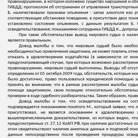
правонарушении, в котором изложено существо нарушения и объяс
ГИБДД; протоколом об отстранении от управления транспортны
Б. наличествовали признаки опьянения - запах алкоголя изо 
соответствующее обстановке поведение, в присутствии двух поня
установлено состояние опьянения, с данным результатом Б. 
освидетельствования; показаниями сотрудника ГИБДД К., допроше
При таких обстоятельствах вывод мирового судьи о налич
является правильным.
Довод жалобы о том, что мировым судьей было необосно
необходимостью привлечения защитника, не может повлечь отмену
отказать в удовлетворении ходатайства (в зависимости от кон
предусматривающей случаи, при которых возможно рассмотрение 
правонарушении, мировым судьей выполнены. Выводы об отсутс
определении от 05 октября 2009 года, обстоятельств, которые мо
было достаточно, право
пользоваться юридической помощью з
принять во внимание, что в рамках рассмотрения жалобы судь
помощи защитником, свою позицию относительно обстоятельс
проверки в ходе судебного разбирательства.
Таким образом, право
Довод жалобы о том, что освидетельствование на сост
подтверждается показаниями понятого М., который заявил, что 
присутствовал, не является основанием к удовлетворени
вышеперечисленными доказательствами, из которых видно, что
предусмотренных ст. 27.12 КоАП РФ, при наличии достаточных осн
этом свидетельствуют наличие анкетных данных и подписей
поня
данные непосредственно после проведения процедуры освид