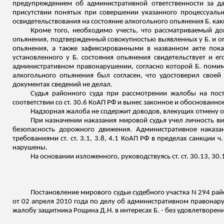
предупреждением об административной ответственности за д
присутствии понятых при совершении указанного процессуально
освидетельствования на состояние алкогольного опьянения Б. ка
Кроме того, необходимо учесть, что рассматриваемый до
опьянения, подтвержденный совокупностью выявленных у Б. и оп
опьянения, а также зафиксированными в названном акте показ
установленного у Б. состояния опьянения
свидетельствует
и его
административном правонарушении, согласно которой Б. помим
алкогольного опьянения был согласен, что удостоверил свое
документах сведений не делал.
Судья районного суда при рассмотрении жалобы на по
соответствии со ст. 30.6 КоАП РФ и вынес законное и обоснованно
Надзорная жалоба не содержит доводов, влекущих отмену
При назначении наказания мировой судья учел личность в
безопасность дорожного движения. Административное наказа
требованиями ст. ст. 3.1, 3.8, 4.1 КоАП РФ в пределах санкции 
нарушены.
На основании
изложенного
, руководствуясь ст. ст. 30.13, 30
Постановление мирового судьи судебного участка N 294 рай
от 02 апреля 2010 года по делу об административном правонару
жалобу защитника Рощина Д.Н. в интересах Б. - без удовлетворени