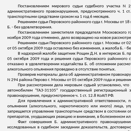
Постановлением мирового судьи судебного участка N 
административного правонарушения, предусмотренного ч. 1 ст
транспортными средствами сроком на 1 год 6 месяцев.
Решением судьи Перовского районного суда г. Москвы от 18
Б. - без удовлетворения.
Постановлением заместителя председателя Московского го
ноября 2009 года отменено, дело возвращено на новое рассмотр
Решением судьи Перовского районного суда г. Москвы от 02
от 05 октября 2009 года оставлено без изменения, а жалоба Б. - б
В надзорной жалобе защитник Рощин Д.Н. в интересах Б. пр
05 октября 2009 года и решения судьи Перовского районного с
отказано в удовлетворении ходатайства Б. об отложении рассмо
алкогольного опьянения проведено в отсутствие понятых.
Проверив материалы дела об административном правонаруш
N 294 района Перово г. Москвы от 05 октября 2009 года и решени
При рассмотрении дела мировым судьей установлено, что 1
автомобилем "ГАЗ-31105" государственный регистрационный 
правонарушение, предусмотренное ч. 1 ст. 12.8 КоАП РФ.
Для привлечения к административной ответственности, п
опьянения (алкогольного, наркотического или иного) лица, 
запрещается управление транспортным средством в состоянии оп
препаратов, ухудшающих реакцию и внимание, в болезненном или
Факт совершения Б. административного правонарушени
исследованных в судебном заседании доказательств, достовер