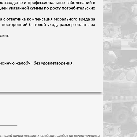
роизводстве и профессиональных заболеваний в
цией указанной суммы по росту потребительских
ца с ответчика компенсация морального вреда за
 посторонний бытовой уход, размер оплаты за
ржит.
ционную жалобу - без удовлетворения.
еталей транспортных средств, следов на транспортных