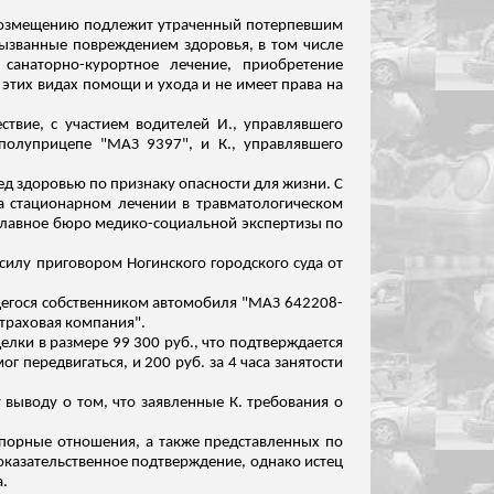
я возмещению подлежит утраченный потерпевшим
вызванные повреждением здоровья, в том числе
 санаторно-курортное лечение, приобретение
 этих видах помощи и ухода и не имеет права на
ствие, с участием водителей И., управлявшего
полуприцепе "МАЗ 9397", и К., управлявшего
ед здоровью по признаку опасности для жизни.
С
я на стационарном лечении в травматологическом
"Главное бюро медико-социальной экспертизы по
илу приговором Ногинского городского суда от
щегося собственником автомобиля "МАЗ 642208-
страховая компания".
елки в размере 99 300 руб., что подтверждается
мог передвигаться, и 200 руб. за 4 часа занятости
выводу о том, что заявленные К. требования о
спорные отношения, а также представленных по
доказательственное подтверждение, однако истец
а.