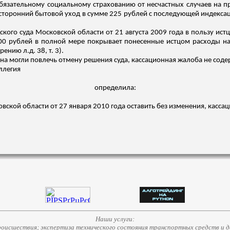
обязательному социальному страхованию от несчастных случаев на п
сторонний бытовой уход в сумме 225 рублей с последующей индекса
кого суда Московской области от 21 августа 2009 года в пользу ист
00 рублей в полной мере покрывает понесенные истцом расходы на
отрению
л.д
. 38, т. 3).
на могли повлечь отмену решения суда, кассационная жалоба не соде
оллегия
определила:
вской области от 27 января 2010 года оставить без изменения, касса
Наши услуги:
исшествия; экспертиза технического состояния транспортных средств и д