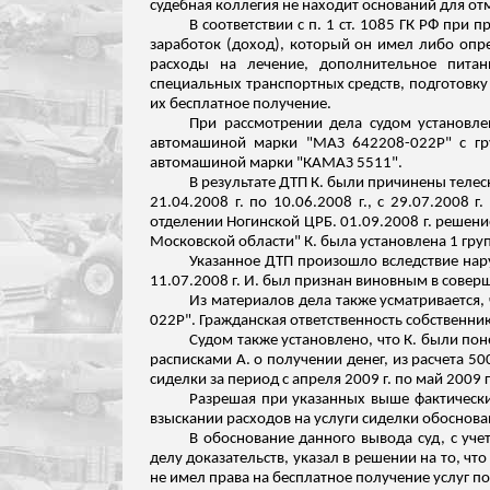
судебная коллегия не находит оснований для от
В соответствии с п. 1 ст. 1085 ГК РФ п
заработок (доход), который он имел либо опр
расходы на лечение, дополнительное питани
специальных транспортных средств, подготовку
их бесплатное получение.
При рассмотрении дела судом установлен
автомашиной марки "МАЗ 642208-022Р" с гру
автомашиной марки "КАМАЗ 5511".
В результате ДТП К. были причинены теле
21.04.2008 г. по 10.06.2008 г., с 29.07.2008 
отделении Ногинской ЦРБ. 01.09.2008 г. решен
Московской области" К. была установлена 1 гру
Указанное ДТП произошло вследствие нар
11.07.2008 г. И. был признан виновным в соверш
Из материалов дела также усматривается, 
022Р". Гражданская ответственность собственни
Судом также установлено, что К. были пон
расписками А. о получении денег, из расчета 500 
сиделки за период
с апреля 2009 г. по май 2009 
Разрешая при указанных выше фактически
взыскании расходов на услуги сиделки
обоснов
В обоснование данного вывода суд, с уч
делу доказательств, указал в решении на то, ч
не имел права на бесплатное получение услуг п