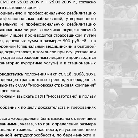
Э от 25.02.2009 г. - 26.03.2009 г., согласно
 в настоящее время.
ю, социальную и профессиональную реабилитацию
рофессиональных заболеваний, утвержденного
циальную и профессиональную реабилитацию
рахованным лицом, в том числе осуществляемый
анным лицом производится страховщиком путем
т, денежных сумм в размере: 900 рублей - на
торонний (специальный медицинский и бытовой)
д осуществляет, в том числе при осуществлении
 уход за застрахованным лицом не производится
санаторно-курортные услуги) и в стационарных
оводствуясь положениями ст. ст. 318, 1068, 1091
владельцев транспортных средств, утвержденных
зыскать с ОАО "Московская страховая компания"
я решения.
можным взыскать с ГУП "
Мосавтотранс
" в пользу
обранных по делу доказательств и требованиях
ового ухода должны быть взысканы с ответчиков
ванными, указав, что при определении размера
налогии закона, в частности, из установленного
енной нетрудоспособности, по беременности и