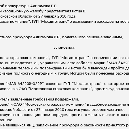
ной прокуратуры
Адигамова
Р.Р.
и кассационную жалобу представителя истца В.
сковской области от 27 января 2010 года
ховая компания", ГУП "
Мосавтотранс
" о возмещении расходов на пост
стного прокурора
Адигамова
Р.Р., полагавшего решение законным,
установила:
вская страховая компания", ГУП "
Мосавтотранс
" о возмещении расхо
. по вине водителя И., управлявшим автомобилем марки "МАЗ 642
лученными телесными повреждениями истец был вынужден пройти дли
изнан полностью негодным к труду. Истцом были понесены расходы 
иля "МАЗ 642208-022Р" является ГУП "
Мосавтотранс
", с которым в
ахована в ОАО "Московская страховая компания", просил суд взыска
итель
заявленные требования поддержали.
ранс
" и ОАО "Московская страховая компания" в судебное заседание н
овской области от 27 января 2010 года иск удовлетворен частично.
жалует его в кассационном порядке, просит отменить в части отказ
ванное.
ие явившихся лиц, заключение прокурора о законности принятого 