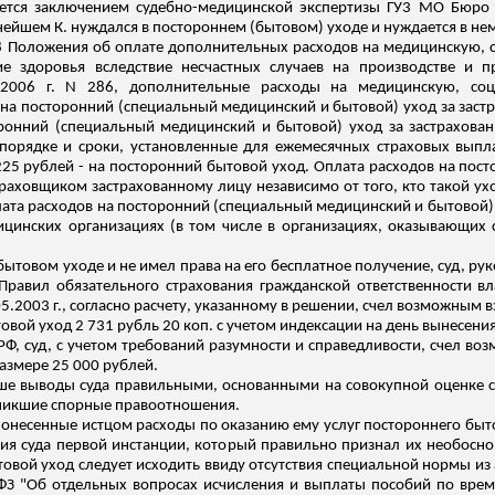
тся заключением судебно-медицинской экспертизы ГУ3 МО Бюро СМ
нейшем К. нуждался в постороннем (бытовом) уходе и нуждается в нем
 и 28 Положения об оплате дополнительных расходов на медицинску
е здоровья вследствие несчастных случаев на производстве и п
5.2006 г. N 286, дополнительные расходы на медицинскую, со
 на посторонний
(специальный медицинский и бытовой) уход за заст
оронний (специальный медицинский и бытовой) уход за застрахов
порядке и сроки, установленные для ежемесячных страховых выпла
25 рублей - на посторонний бытовой уход. Оплата расходов на пос
раховщиком застрахованному лицу независимо от того, кто такой ухо
лата расходов на посторонний (специальный медицинский и бытовой)
цинских организациях (в том числе в организациях, оказывающих 
ытовом уходе и не имел права на его бесплатное получение, суд, рук
56 Правил обязательного страхования гражданской ответственности 
5.2003 г., согласно расчету, указанному в решении, счел возможным
в
овой уход 2 731 рубль 20 коп
.
с
учетом индексации на день вынесени
РФ, суд, с учетом требований разумности и справедливости, счел воз
размере 25 000 рублей.
ше выводы суда правильными, основанными на совокупной оценке с
зникшие спорные правоотношения.
онесенные истцом расходы по оказанию ему услуг постороннего быт
я суда первой инстанции, который правильно признал их необосно
вой уход следует исходить ввиду отсутствия специальной нормы из а
ФЗ "Об отдельных вопросах исчисления и выплаты пособий по врем