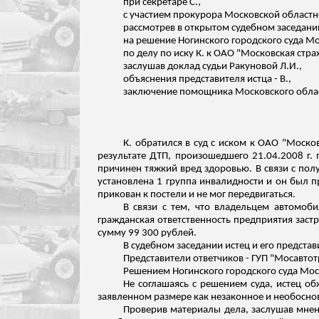
при секретаре С.,
с участием прокурора Московской област
рассмотрев в открытом судебном заседани
на решение Ногинского городского суда Мо
по делу по иску К. к ОАО "Московская стра
заслушав доклад судьи
Ракуновой
Л.И.,
объяснения представителя истца - В.,
заключение помощника Московского обла
К. обратился в суд с иском к ОАО "Моско
результате ДТП, произошедшего 21.04.2008 г
причинен тяжкий вред здоровью. В связи с по
установлена 1 группа инвалидности и он был
пр
прикован к постели и не мог передвигаться.
В связи с тем, что владельцем автомоб
гражданская ответственность предприятия застр
сумму 99 300 рублей.
В судебном заседании истец и его
представ
Представители ответчиков - ГУП "
Мосавтот
Решением Ногинского городского суда Моск
Не соглашаясь с решением суда, истец об
заявленном размере как незаконное и необосно
Проверив материалы дела, заслушав мнен