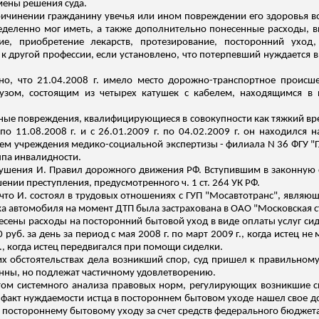
мены решения суда.
ри причинении гражданину увечья или ином повреждении его здоровь
еделенно мог иметь, а также дополнительно понесенные расходы, 
е, приобретение лекарств, протезирование, посторонний уход,
 к
другой профессии, если установлено, что потерпевший нуждается в
о, что 21.04.2008 г. имело место дорожно-транспортное происше
зом, состоящим из четырех катушек с кабелем, находящимся в 
сные повреждения, квалифицирующиеся в совокупности как тяжкий вр
г. по 11.08.2008 г. и с 26.01.2009 г. по 04.02.2009 г. он находилс
ием учреждения медико-социальной экспертизы - филиала N 36 ФГУ 
ппа инвалидности.
ушения И. Правил дорожного движения РФ. Вступившим в законную с
ении преступления, предусмотренного ч. 1 ст. 264 УК РФ.
что И. состоял в трудовых отношениях с ГУП "
Мосавтотранс
", являю
ка автомобиля на момент ДТП была застрахована в ОАО "Московская 
есены расходы на посторонний бытовой уход в виде оплаты услуг сид
руб. за день за период с мая 2008 г. по март 2009 г., когда истец не 
г., когда истец передвигался при помощи сиделки.
х обстоятельствах дела возникший спор, суд пришел к правильному 
анны
, но подлежат частичному удовлетворению.
етом системного анализа правовых норм, регулирующих возникшие 
то факт нуждаемости истца в постороннем бытовом уходе нашел свое 
о постороннему бытовому уходу за счет средств федерального бюджет