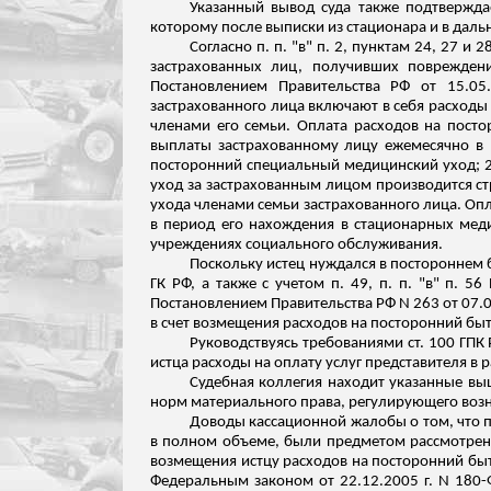
Указанный вывод суда также подтверждае
которому после выписки из стационара и в даль
Согласно п. п. "в" п. 2, пунктам 24, 27
застрахованных лиц, получивших повреждени
Постановлением Правительства РФ от 15.0
застрахованного лица включают в себя расходы
членами его семьи. Оплата расходов на пост
выплаты застрахованному лицу ежемесячно в 
посторонний специальный медицинский уход; 2
уход за застрахованным лицом производится ст
ухода членами семьи застрахованного лица. Оп
в период его нахождения в стационарных меди
учреждениях социального обслуживания.
Поскольку истец нуждался в постороннем б
ГК РФ, а также с учетом п. 49, п. п. "в" п. 
Постановлением Правительства РФ N 263 от 07.0
в счет возмещения расходов на посторонний быт
Руководствуясь требованиями ст. 100 ГПК 
истца расходы на оплату услуг представителя в 
Судебная коллегия находит указанные вы
норм материального права, регулирующего во
Доводы кассационной жалобы о том, что п
в полном объеме, были предметом рассмотрени
возмещения истцу расходов на посторонний быто
Федеральным законом от 22.12.2005 г. N 180-