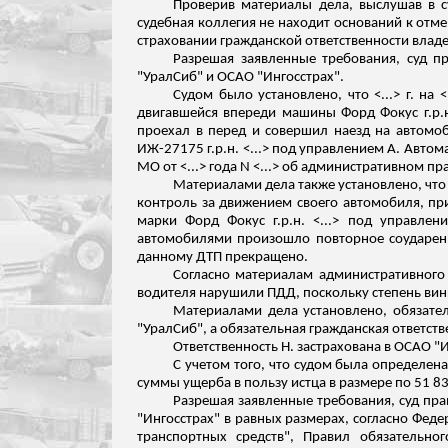
Проверив материалы дела, выслушав в с
судебная коллегия не находит оснований к отме
страховании гражданской ответственности владель
Разрешая заявленные требования, суд п
"УралСиб" и ОСАО "Ингосстрах".
Судом было установлено, что <...> г.
на
<
двигавшейся впереди машины Форд Фокус
г.р.
проехал в перед и совершил наезд на автомо
ИЖ-27175
г.р.н
. <...> под управлением А. Авт
МО от <...> года N <...> об административном п
Материалами дела также установлено, что <
контроль за движением своего автомобиля, при
марки Форд Фокус
г.р.н
. <...> под управле
автомобилями произошло повторное соударени
данному ДТП прекращено.
Согласно материалам административного д
водителя нарушили ПДД, поскольку степень вин
Материалами дела установлено, обязатель
"УралСиб", а обязательная гражданская ответстве
Ответственность Н. застрахована в ОСАО "Ин
С учетом того, что судом была определена
суммы ущерба в пользу истца в размере по 51 83
Разрешая заявленные требования, суд пра
"Ингосстрах" в равных размерах, согласно Феде
транспортных средств", Правил обязательно