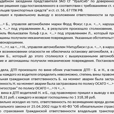
удебном заседании представителя ЗАО СГ "УралСиб" по доверенно
не решения суда постановленного в соответствии с требованиями ст. с
цев транспортных средств" и ст. ст. 56, 67 ГПК РФ.
ришел к правильному выводу о возложении ответственности за п
...>
Б., управляя автомобилем марки Форд Фокус
г.р.н
. <...>, нар
н
. <...> под управлением А., в результате произошло столкновени
биль Фольксваген Гольф
г.р.н
. <...> под управлением Л., который п
омашины получили механические повреждения. Указанные обстоятельс
равонарушении.
...> г.
на
<...>
Н., управляя автомобилем
Митцубиси
г.р.н
. <...>, в н
 возникновении опасности не обеспечила остановку автомобиля, в 
нием Б., который до этого столкнулся с вышеуказанными автомоб
е и автомашины получили механические повреждения. Постановлен
ела, ДТП произошло по вине обоих участников ДТП - Б. и Н., в св
ы каждого из водителя определить невозможно, степень вины правом
ная гражданская ответственность Б. на момент аварии была застра
нность Н. на момент аварии была застрахована по полису ОСАГО <...> 
госстрах" по полису ОСАГО <...> N <...>.
 вина в ДТП водителей Н. и Б., суд правомерно пришел к выводу о в
8,31 руб. с каждого и возврат госпошлины по 1 318,38 руб.
вильно исходил из того, ответственность по возмещению вреда дол
рального закона от 25.04.2002 года N 40-ФЗ "Об обязательном стра
го страхования Гражданской ответственности владельцев транспо