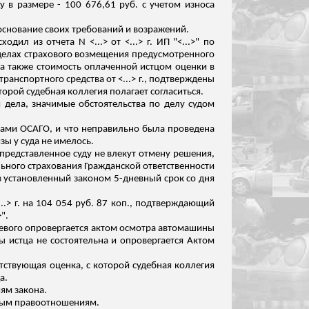
 в размере - 100 676,61 руб. с учетом износа
 основани
е
своих требований и возражений.
л из отчета N <...> от <...> г. ИП "<...>" по
еделах страхового возмещения предусмотренного
 а также
стоимость оплаченной истцом оценки в
анспортного средства от <...> г., подтверждены
торой судебная коллегия полагает согласиться.
 дела, значимые обстоятельства по делу судом
ами ОСАГО, и что неправильно была проведена
ы у суда не имелось.
 представленное суду не влекут отмену решения,
льного страхования Гражданской ответственности
 в установленный законом 5-дневный срок
со дня
.> г. на 104 054 руб. 87 коп
.,
подтверждающий
".
 левого опровергается актом осмотра автомашины
 истца не состоятельна и опровергается Актом
ствующая оценка, с которой судебная коллегия
а.
ям закона.
ным правоотношениям.