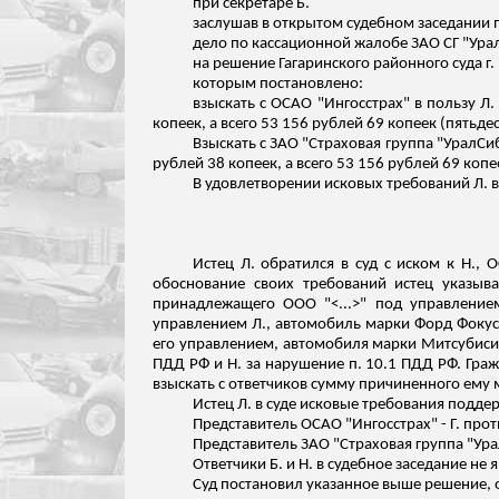
при секретаре Б.
заслушав в открытом судебном заседании 
дело по кассационной жалобе ЗАО СГ "Ура
на решение Гагаринского районного суда г.
которым постановлено:
взыскать с ОСАО "Ингосстрах" в пользу Л
копеек, а всего 53 156 рублей 69 копеек (пятьде
Взыскать с ЗАО "Страховая группа "УралСи
рублей 38 копеек, а всего 53 156 рублей 69 копе
В удовлетворении исковых требований Л. в
Истец Л. обратился в суд с иском к Н.,
обоснование своих требований истец указыв
принадлежащего ООО "<...>" под управление
управлением Л., автомобиль марки Форд Фоку
его управлением, автомобиля марки Митсубис
ПДД РФ и Н. за нарушение п. 10.1 ПДД РФ. Граж
взыскать с ответчиков сумму причиненного ему 
Истец Л. в суде исковые требования подде
Представитель ОСАО "Ингосстрах" - Г. про
Представитель ЗАО "Страховая группа "Ура
Ответчики Б. и Н. в судебное заседание н
Суд постановил указанное выше решение, 