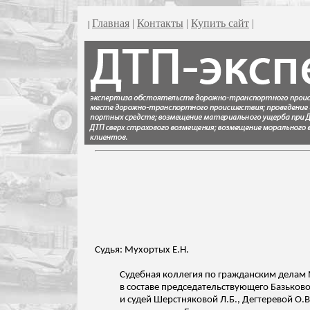
Главная
|
Контакты
|
Купить сайт
|
|
Судья: Мухортых Е.Н.
Судебная коллегия по гражданским делам 
в составе председательствующего
Базьков
и судей Шерстняковой Л.Б.,
Дегтеревой
О.В