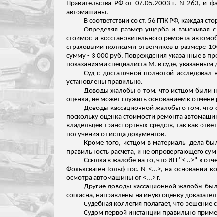
Правительства РФ от 07.05.2003 г. N 263, и ф
автомашины.
В соответствии со ст. 56 ГПК РФ, каждая ст
Определяя размер ущерба и взыскивая с З
стоимости восстановительного ремонта автомоб
страховыми полисами ответчиков в размере 10
сумму - 3 000 руб. Повреждения указанные в пр
показаниями специалиста М. в суде, указанным д
Суд с достаточной полнотой исследовал 
установлены правильно.
Доводы жалобы о том, что истцом были 
оценка, не может служить основанием к отмене 
Доводы кассационной жалобы о том, что су
поскольку оценка стоимости ремонта автомашины
владельцев транспортных средств, так как отв
получения от истца документов.
Кроме того, истцом в материалы дела был 
правильность расчета, и не опровергающего сум
Ссылка в жалобе на то, что ИП "<...>" в 
Фольксваген-Гольф гос. N <...>, на
основании
ко
осмотра автомашины от <...> г.
Другие доводы кассационной жалобы были
согласна, направлены на иную оценку доказатель
Судебная коллегия полагает, что решение 
Судом первой инстанции правильно прим