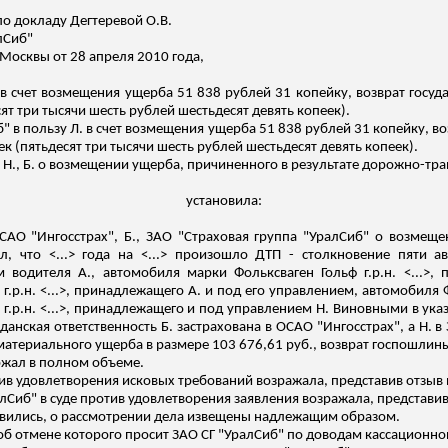
по докладу
Дегтеревой
О.В.
лСиб"
 Москвы от 28 апреля 2010 года,
. в счет возмещения ущерба 51 838 рублей 31 копейку, возврат госу
сят три тысячи шесть рублей шестьдесят девять копеек).
б" в пользу Л. в счет возмещения ущерба 51 838 рублей 31 копейку, 
ек (пятьдесят три тысячи шесть рублей шестьдесят девять копеек).
 Н., Б. о возмещении ущерба, причиненного в результате дорожно-тра
установила:
 ОСАО "Ингосстрах", Б., ЗАО "Страховая группа "УралСиб" о возмещ
ал, что <...> года на <...> произошло ДТП - столкновение пяти
м водителя А., автомобиля марки Фольксваген Гольф
г.р.н
. <...>
с
г.р.н
. <...>, принадлежащего А. и под его управлением, автомобиля
и
г.р.н
. <...>, принадлежащего и под управлением Н. Виновными в ука
данская ответственность Б. застрахована в ОСАО "Ингосстрах", а Н. в
материального ущерба в размере 103 676,61 руб., возврат госпошлины
ржал в полном объеме.
тив удовлетворения исковых требований возражала, представив отзыв 
лСиб" в суде против удовлетворения заявления возражала, представив 
е явились, о рассмотрении дела извещены надлежащим образом.
об отмене которого просит ЗАО СГ "УралСиб" по доводам кассационн