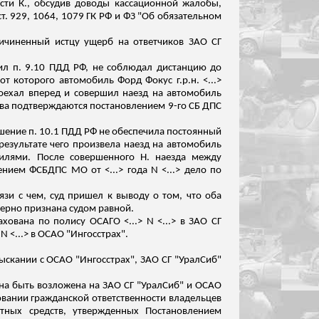
сти К., обсудив доводы кассационной жалобы,
т. 929, 1064, 1079 ГК РФ и ФЗ "Об обязательном
ричиненный истцу ущерб на ответчиков ЗАО СГ
ушил п. 9.10 ПДД РФ, не соблюдал дистанцию до
е, от которого автомобиль Форд Фокус
г.р.н
. <...>
роехал вперед
и совершил наезд на автомобиль
тва подтверждаются постановлением 9-го
СБ
ДПС
арушение п. 10.1 ПДД РФ не обеспечила постоянный
результате чего произвела наезд на автомобиль
илями.
После совершенного Н. наезда между
ием ФСБДПС МО от <...> года N <...> дело по
язи с чем, суд пришел к выводу о том, что оба
ерно признана судом равной.
хована по полису ОСАГО <...> N <...> в ЗАО СГ
N <...> в ОСАО "Ингосстрах".
зыскании с ОСАО "Ингосстрах", ЗАО СГ "УралСиб"
жна быть возложена на ЗАО СГ "УралСиб" и ОСАО
ховании гражданской ответственности владельцев
ртных средств, утвержденных Постановлением