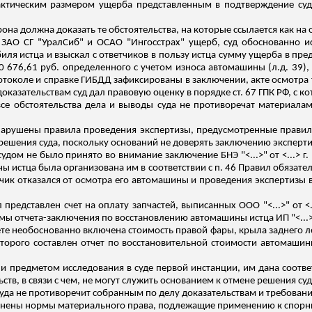
актическим
размером
ущерба
представленным в подтверждение суду
орона должна доказать те обстоятельства, на которые ссылается как на
АО СГ "УралСиб" и ОСАО "Ингосстрах" ущерб, суд обоснованно исходи
иля истца и взыскал с ответчиков в пользу истца сумму ущерба в пр
0 676,61 руб. определенного с учетом износа автомашины (
л.д
. 39),
отоколе и справке ГИБДД зафиксированы в заключении, акте осмотра тр
оказательствам суд дал правовую оценку в порядке ст. 67 ГПК РФ, с ко
все обстоятельства
дела
и выводы суда не противоречат материалам
нарушены правила проведения экспертизы, предусмотренные правил
решения суда, поскольку оснований не доверять заключению экспертиз
дом не было принято во внимание заключение БНЭ "<...>" от <...> г.
 истца была организована им в соответствии с п. 46 Правил обязате
етчик отказался от осмотра его автомашины и проведения экспертизы
представлен счет на оплату запчастей, выписанных ООО "<...>" от <..
мы отчета-заключения по восстановлению автомашины истца ИП "<...>
отчете необоснованно включена стоимость правой фары, крыла заднего
торого составлен отчет по восстановительной стоимости автомашины
 предметом исследования в суде первой инстанции, им дана соответ
ств, в связи с чем, не могут служить основанием к отмене решения суд
суда не противоречит собранным по делу доказательствам и требовани
енены нормы материального права, подлежащие применению к спор