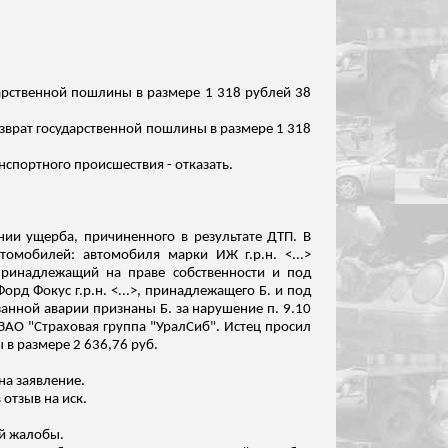
дарственной пошлины в размере 1 318 рублей 38
возврат государственной пошлины в размере 1 318
нспортного происшествия - отказать.
ении ущерба, причиненного в результате ДТП.
В
 автомобилей: автомобиля марки ИЖ
г.р.н
. <...>
, принадлежащий на праве собственности и под
 Форд Фокус
г.р.н
. <...>, принадлежащего Б. и под
занной аварии признаны Б. за нарушение п. 9.10
 ЗАО "Страховая группа "УралСиб". Истец просил
 в размере 2 636,76 руб.
на заявление.
отзыв на иск.
ой жалобы.