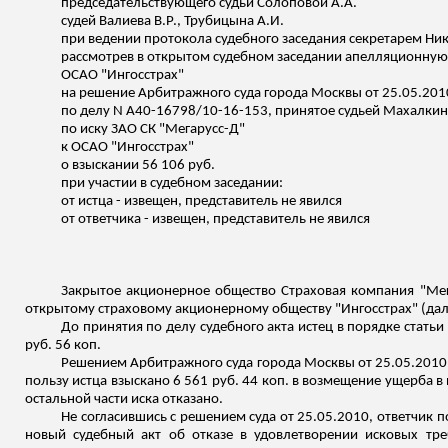
председательствующего судьи Солоповой А.А.
судей Валиева В.Р.,
Трубицына
А.И.
при ведении протокола судебного заседания секретарем Ни
рассмотрев в открытом судебном заседании апелляционну
ОСАО "Ингосстрах"
на решение Арбитражного суда города Москвы от 25.05.201
по делу N А40-16798/10-16-153,
принятое
судьей
Махалки
по иску ЗАО СК "
Мегарусс
-Д"
к ОСАО "Ингосстрах"
о взыскании 56 106 руб.
при участии в судебном заседании:
от истца - извещен, представитель не явился
от ответчика - извещен, представитель не явился
Закрытое акционерное общество Страховая компания "
Мег
открытому страховому акционерному обществу "Ингосстрах" (дале
До принятия по делу судебного акта истец в порядке стать
руб. 56 коп.
Решением Арбитражного суда города Москвы от 25.05.2010 пр
пользу истца взыскано 6 561 руб. 44 коп. в возмещение ущерба в
остальной части иска отказано.
Не согласившись с решением суда от 25.05.2010, ответчик 
новый судебный акт об отказе в удовлетворении исковых тр