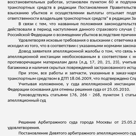
восстановительных работах, установлен пунктом 60 и подпунк
транспортных средств в редакции Постановления Правительс
взысканию убытков и осуществлении выплаты отсылает
подпу
ответственности владельцев транспортных средств" в редакции За
В связи с тем, что названные положения законодательст
действовали в период наступления данного страхового случая
Российской Федерации о возмещении убытков вследствие причине
Удовлетворяя исковые требования о взыскании с ответчика 
исходил из того, что в соответствии с указанными нормами закон
Довод заявителя апелляционной жалобы о том, что связь
апелляционной инстанции необоснованным в соответствии с но
противоречащим материалам дела (
л.д
. 17, 20, 21, 23), учи
багажника и
наличия скрытых повреждений застрахованного истц
При этом
,
все работы и запчасти, указанные в заказ-нар
транспортным средством в ДТП 18.06.2009, что подтверждено Сп
Учитывая
изложенное
, у суда апелляционной инстанции
Федерации основания для отмены решения суда от 25.05.2010.
Руководствуясь статьями 176, 266 - 268, пунктом 1 ста
апелляционный суд
Решение Арбитражного суда города Москвы от 25.05.2
удовлетворения.
Постановление Девятого арбитражного апелляционного суда 