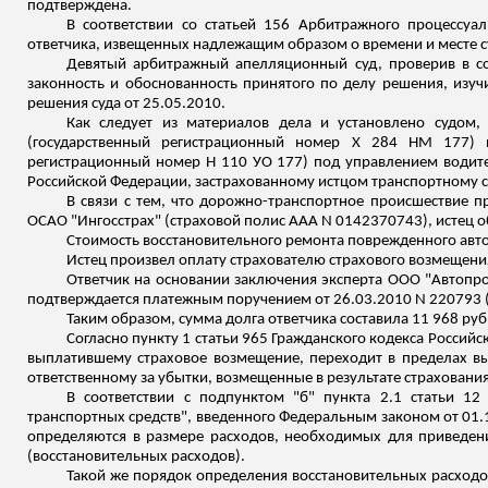
подтверждена.
В соответствии со статьей 156 Арбитражного процессуа
ответчика,
извещенных
надлежащим образом о времени и месте с
Девятый арбитражный апелляционный суд, проверив в со
законность и обоснованность принятого по делу решения, изу
решения суда от 25.05.2010.
Как следует из материалов дела и установлено судом,
(государственный регистрационный номер Х 284 НМ 177) 
регистрационный номер Н 110 УО 177) под управлением водите
Российской Федерации, застрахованному истцом
транспортному с
В связи с тем, что дорожно-транспортное происшествие пр
ОСАО "Ингосстрах" (страховой полис ААА N 0142370743), истец о
Стоимость восстановительного ремонта поврежденного авт
Истец произвел оплату страхователю страхового возмещения
Ответчик на основании заключения эксперта ООО "
Автопр
подтверждается платежным поручением от 26.03.2010 N 220793 
Таким образом, сумма долга ответчика составила 11 968 руб
Согласно пункту 1 статьи 965 Гражданского кодекса Россий
выплатившему страховое возмещение, переходит в пределах вы
ответственному за убытки, возмещенные в результате страхования
В соответствии с подпунктом "б" пункта 2.1 статьи 12
транспортных средств", введенного Федеральным законом от 01
определяются в размере расходов, необходимых для приведени
(восстановительных расходов).
Такой же порядок определения восстановительных расходов 