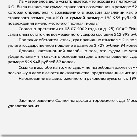
Из материалов дела усматривается, что исходя из платежн
К.О. была выплачена сумма страхового возмещения в размере 52
которая определена к возмещению в исковом заявлении как р
страхового возмещения К.О. и суммой размере 193 955 рублей
повреждения
имело место его "полная гибель".
Согласно претензии от 08.07.2009 года (
л.д
. 28) ОСАО "Ин
связи
с чем остаток не возмещенного ущерба составил 212 993 руб
При таких обстоятельствах, суд правильно взыскал с К. в п
уплате государственной пошлине в размере 3 729 рублей 94 копеек
Доводы, кассационной жалобы о том, что судом не уста
убедительными и служить основанием для отмены решения суда
размере 526 948 рублей 67 копеек.
Ссылка в жалобе на то, что судом не истребован расчет
сум
поскольку в деле имеются доказательства, представленные истцо
На основании
вышеизложенного
и руководствуясь ст. ст. 19
Заочное решение
Солнечногорского
городского суда Моск
удовлетворения.