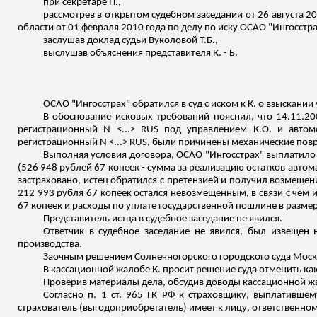
при секретаре П.,
рассмотрев в открытом судебном заседании от 26 августа 2
области от 01 февраля 2010 года по делу по иску ОСАО "Ингосстр
заслушав доклад судьи Вуколовой Т.Б.,
выслушав объяснения представителя К. - Б.
ОСАО "Ингосстрах" обратился в суд с иском к
К
. о взыскании
В обоснование исковых требований пояснил, что 14.11.2
регистрационный
N <...> RUS под управлением К.О. и автом
регистрационный
N <...> RUS, были причинены механические повр
Выполняя условия договора, ОСАО "Ингосстрах" выплатило в
(526 948 рублей 67 копеек - сумма за реализацию остатков автом
застраховано, истец обратился с претензией и получил возмеще
212 993 рубля 67 копеек остался невозмещенным, в
связи
с чем и
67 копеек и расходы по уплате государственной пошлине в размере
Представитель истца в судебное заседание не явился.
Ответчик в судебное заседание не явился, был извещен 
производства.
Заочным решением
Солнечногорского
городского суда Моск
В кассационной жалобе К. просит решение суда отменить ка
Проверив материалы дела, обсудив доводы кассационной жа
Согласно п. 1 ст. 965 ГК РФ к страховщику, выплативше
страхователь (выгодоприобретатель) имеет к лицу, ответственном