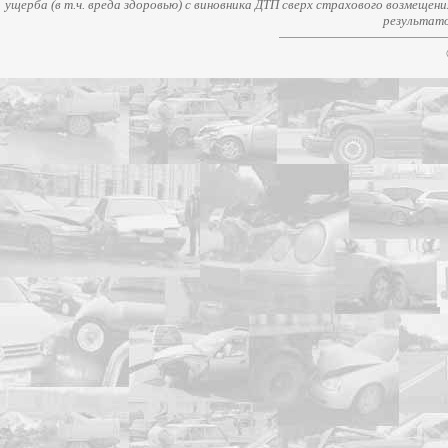
ущерба (в т.ч. вреда здоровью) с виновника ДТП сверх страхового возмещен
результато