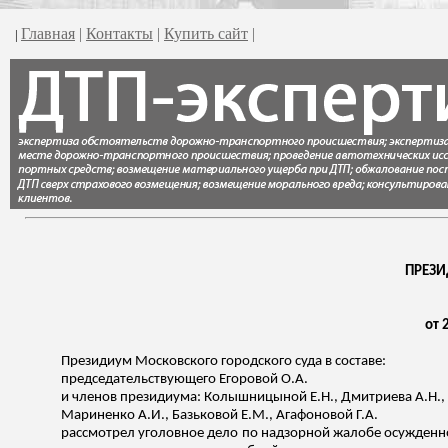
Главная
|
Контакты
|
Купить сайт
|
|
ПРЕЗИ
от 
Президиум Московского городского суда в составе:
председательствующего Егоровой О.А.
и членов президиума:
Колышницыной
Е.Н., Дмитриева А.Н.,
Мариненко А.И.,
Базьковой
Е.М., Агафоновой Г.А.
рассмотрел уголовное дело по надзорной жалобе осужденно