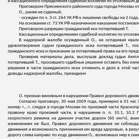
и кассационного определения судебной коллегии по уголовным де
Приговором Пресненского районного суда города Москвы от
О., ранее не судимый,
- осужден по ч. 3 ст. 264 УК РФ к лишению свободы на 2 год
На основании ст. 73 УК РФ назначенное наказание постановл
Приговором разрешен гражданский иск потерпевшей Т.
Кассационным определением судебной коллегии по уголовны
В надзорной жалобе осужденный О., не оспаривая квали
удовлетворения судом гражданского иска потерпевшей Т., по
гражданского иска и признании за потерпевшей права на его пре
Проверив материалы дела, выслушав доклад судьи
Ампл
потерпевшей Т., просившего судебные решения оставить без изм
решения в части гражданского иска отменить и дело в этой ча
доводы надзорной жалобы, президиум
О.
признан
виновным в нарушении Правил дорожного движе
Согласно приговору, 30 мая 2009 года, примерно в 01 час
номер <...>, следуя в городе Москве по проезжей части Красно
правому краю проезжей части, в нарушение п. п. 10.1, 10.2
скоростного режима на данном участке дороги (60 км/ч), в
изменениям не был, Правил дорожного движения не соблюдал
движения и возможность причинения им вреда здоровью, в резул
дорогу слева направо по ходу движения О., возможных мер к сни