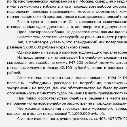
по Краснопресненской набережной в г. Москве, совершил наезд 
имея возможность избежать этого посредством выбора скорост
последнему телесные повреждения, которые формируют комп
причинившие тяжкий вред здоровью и находящиеся в прямой при
Вывод суда о виновности О. в совершении вышеуказанно
исследованных судом доказательств, достоверность и допустимос
Проанализировав собранные доказательства, дав им надлежа
Вместе с тем, состоявшиеся судебные решения в части раз
Так, в приговоре указано, что гражданский иск потерпев
размере 1.000.000 рублей морального вреда.
Однако данный вывод о размере подлежащего удовлетворен
Из представленных потерпевшей Т. в судебном заседании ма
материального ущерба на сумму 947.235 рублей, помимо затрат,
ритуальные услуги в сумме 82.100 рублей), входят и расходы 
рублей.
Вместе с тем, в соответствии с положениями ст. 1094 ГК 
перечень необходимых расходов на погребение, подлежащи
захоронений не входят. Данное обстоятельство не было приня
обоснованность принятого судом решения в части гражданского и
При таких обстоятельствах судебные решения в части вз
направлению на новое судебное рассмотрение в порядке граждан
Что касается взыскания с осужденного морального вреда
взыскании в пользу потерпевшей Т. 1.000.000 рублей.
С учетом изложенного, руководствуясь ст. ст. 406, 407 УПК 