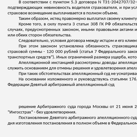
В соответствии с пунктом 5.3 договора N Т31-2042707/32
подтверждающих невиновность водителя страхователя, и при усл
страховое возмещение выплачивается в полном объеме.
Таким образом, истец правомерно выплатил своему клиенту
Кроме того, в силу пункта 3 статьи 308 ГК РФ обязательст
случаях, предусмотренных законом, иными правовыми актами ил
или обеих сторон обязательства.
Следовательно, условия договора между истцом и его клиен
При этом законом установлена обязанность страховщика
страховой суммы - 120 000 рублей (статья 7 Федерального зако
транспортных средств"). Иных ограничений размера ущерба, котор
Апелляционной инстанцией рассмотрены доводы апелляцио
служить основанием для отмены решения и удовлетворения апе
При таких обстоятельствах апелляционный суд не усматрив
На основании изложенного и руководствуясь статьями 176,
Федерации Девятый арбитражный апелляционный суд
решение Арбитражного суда города Москвы от 21 июня 2
"Ингосстрах" - без удовлетворения.
Постановление Девятого арбитражного апелляционного суда 
дня изготовления постановления в полном объеме в Федеральном