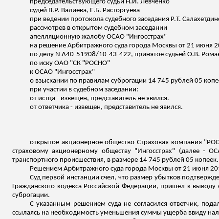
председательствующего судьи Н.И. Левченко
судей В.Р. Валиева, Е.Б. Расторгуева
при ведении протокола судебного заседания Р.Т.
Салахетди
рассмотрев в открытом судебном заседании
апелляционную жалобу ОСАО "Ингосстрах"
на решение Арбитражного суда города Москвы от 21 июня 2
по делу N А40-51908/10-43-422,
принятое
судьей О.В. Ром
по иску ОАО "СК "РОСНО"
к ОСАО "Ингосстрах"
о взыскании по правилам суброгации 14 745 рублей 05 копе
при участии в судебном заседании:
от истца - извещен, представитель не явился.
от ответчика - извещен, представитель не явился.
открытое акционерное общество Страховая компания "РОС
страховому акционерному обществу "Ингосстрах" (далее - ОС
транспортного происшествия, в размере 14 745 рублей 05 копеек.
Решением Арбитражного суда города Москвы от 21 июня 20
Суд первой инстанции счел, что размер убытков подтвержд
Гражданского кодекса Российской Федерации, пришел к выводу 
суброгации.
С указанным решением суда не согласился ответчик, пода
ссылаясь на необходимость уменьшения суммы ущерба ввиду нали