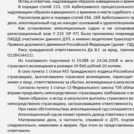
Истец и ответчик, надлежащим образом извещенные о времен
В порядке статей 123, 156 Арбитражного процессуального 
надлежащим образом извещенного о времени и месте судебного з
Рассмотрев дело в порядке статей 266, 268 Арбитражного 
дела, апелляционный суд не находит оснований к удовлетворени
Как установлено апелляционным судом и не оспаривае
регистрационный знак
У
235 ОР 97) были причинены поврежден
ГИБДД участником данного ДТП, а именно водителем транспортн
Правила дорожного движения Российской Федерации (далее - ПДД
Риск гражданской ответственности
Дя
В.Г. за вред, причи
0128434421).
Из платежного поручения N 55388 от 24.06.2008 и акта
страхового возмещения в размере 39 840 рублей 20 копеек.
В силу пункта 1 статьи 965 Гражданского кодекса Российск
страховщику, выплатившему страховое возмещение, переходит 
имеет к лицу, ответственному за убытки, возмещенные в результа
Согласно пункту 1 статьи 13 Федерального закона "Об обя
вправе предъявить непосредственно страховщику требование о в
Таким образом, к истцу в результате выплаты страхового 
непосредственно страховщику, застраховавшему ответственность
При таких обстоятельствах апелляционный суд соглашается
Апелляционный суд не может принять довод ответчика о н
Материалами дела, в частности, справкой о ДТП, подтве
следовательно, невиновен в аварии. При этом из представленных
ответчиком.