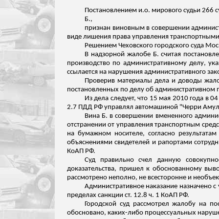
Постановлением
и.о
. мирового судьи 266 
Б.,
признан виновным в совершении администр
виде лишения права управления транспортными 
Решением Чеховского городского суда Мос
В надзорной жалобе Б. считая постановл
производство по административному делу, ука
ссылается на нарушения административного зак
Проверив материалы дела и доводы жалоб
постановленных по делу об административном
Из дела следует, что 15 мая 2010 года в 0
2.7 ПДД РФ управлял автомашиной "Черри Амулет
Вина Б. в совершении вмененного админ
отстранении от управления транспортным средст
на бумажном носителе, согласно
результатам
объяснениями свидетелей и рапортами сотрудни
КоАП РФ.
Суд правильно счел данную совокупно
доказательства, пришел к обоснованному выв
рассмотрено неполно, не всесторонне и необъе
Административное наказание назначено с уч
пределах санкции ст. 12.8 ч. 1 КоАП РФ.
Городской суд рассмотрел жалобу на пос
обосновано, каких-либо процессуальных наруше