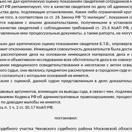
льно не дал критическую оценку показаниям свидетелей сотрудников 
АП РФ регламентирует, что в качестве свидетеля по делу об админ
ьства дела, подлежащие установлению. Каких-либо ограничений кру
ме того, в соответствии со ст. 26 Закона РФ "О милиции", показания
ся наравне с иными доказательствами, полученными в установл
ачестве свидетелей с соблюдением требований ст. 25.6 КоАП РФ,
ставленные ими процессуальные документы, а также рапорта, не мог
льно дал критическую оценку показаниям свидетеля Б.Т.В., опроверг
ежит отклонению. Имеющаяся совокупность доказательств была достат
рассмотрения дела на основании имеющихся материалов дела и о
ом и объективном исследовании всех обстоятельств дела в их совоку
дении
медицинского освидетельствования и несогласии с актом осви
ого судьи, они являлись предметом рассмотрения в городском суде 
согласиться с которыми оснований не имеется.
ласии с оценкой, данной
судом
представленным в дело доказательст
вовых аргументов, влияющих на выводы суда, в связи с чем, подлежа
ованиями Кодекса РФ об административных правонарушениях, процес
ы по доводам жалобы не имеется.
п. 1 ч. 2 ст. 30.17 КоАП РФ,
постановил:
судебного участка Чеховского судебного района Московской облас