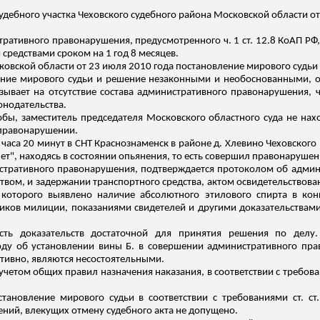
судебного участка Чеховского судебного района Московской области о
ативного правонарушения, предусмотренного ч. 1 ст. 12.8 КоАП РФ,
средствами сроком на 1 год 8 месяцев.
ковской области от 23 июля 2010 года постановление мирового судьи 
ение мирового судьи и решение незаконными и необоснованными, о
зывает на отсутствие состава административного правонарушения, 
онодательства.
ы, заместитель председателя Московского областного суда не на
 правонарушении.
4 часа 20 минут в СНТ Краснознаменск в районе д.
Хлевино
Чеховского 
", находясь в состоянии опьянения, то есть совершил правонарушение
истративного правонарушения, подтверждается протоколом об адми
вом, и задержании транспортного средства, актом освидетельствова
которого выявлено наличие абсолютного этилового спирта в кон
ков милиции, показаниями свидетелей и другими доказательствами,
сть доказательств достаточной для принятия решения по делу.
оду об установлении вины Б. в совершении административного пра
ктивно, являются несостоятельными.
етом общих правил назначения наказания, в соответствии с требования
тановление мирового судьи в соответствии с требованиями ст. ст
ний, влекущих отмену судебного акта не допущено.