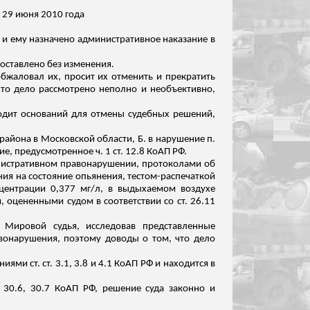
т 29 июня 2010 года
 и ему назначено административное наказание в
оставлено без изменения.
бжаловал их, просит их отменить и прекратить
что дело рассмотрено неполно и необъективно,
ходит оснований для отмены судебных решений,
района в Московской области, Б. в нарушение п.
, предусмотренное ч. 1 ст. 12.8 КоАП РФ.
нистративном правонарушении, протоколами об
ния на состояние опьянения, тестом-распечаткой
центрации 0,377 мг/л, в выдыхаемом воздухе
 оцененными судом в соответствии со ст. 26.11
 Мировой судья, исследовав представленные
вонарушения, поэтому доводы о том, что дело
ми ст. ст. 3.1, 3.8 и 4.1 КоАП РФ и находится в
. 30.6, 30.7 КоАП РФ, решение суда законно и