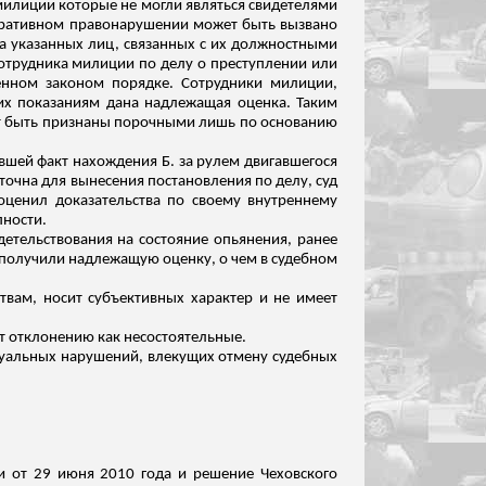
милиции которые не могли являться свидетелями
истративном правонарушении может быть вызвано
га указанных лиц, связанных с их должностными
 сотрудника милиции по делу о преступлении или
енном законом порядке. Сотрудники милиции,
 их показаниям дана надлежащая оценка. Таким
ут быть признаны порочными лишь по основанию
авшей факт нахождения Б. за рулем двигавшегося
очна для вынесения постановления по делу, суд
ценил доказательства по своему внутреннему
пности.
детельствования на состояние опьянения, ранее
и получили надлежащую оценку, о чем в судебном
вам, носит субъективных характер и не имеет
т отклонению как несостоятельные.
суальных нарушений, влекущих отмену судебных
ти от 29 июня 2010 года и решение Чеховского