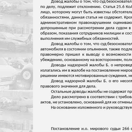
Довод жалобы о том, что суд безосновате
по делу, подлежит отклонению. Статья 25.6 Ко
лицо, которому могут быть известны обстоятел
обязанностями, данная статья не содержит. Кро
административном правонарушении оценивают
допрошенные при рассмотрении дела судом в к
образом, показания сотрудников милиции и со
выполнения им служебных обязанностей.
Довод жалобы о том, что суд безосновате
автомобиля в состоянии опьянения, также подл
правомерно пришел к выводу о возможности 
убеждению, основанному на всестороннем, полн
Доводы надзорной жалобы Б. о
непрове
излагались им в жалобе на постановление миров
решении имеются мотивированные суждения, не 
Довод надзорной жалобы Б. о его несог
правового значения для дела.
Остальные доводы жалобы не содержат пра
Дело рассмотрено в соответствии с треб
актов, не установлено, оснований для их отмен
На основании изложенного и руководствуясь 
Постановление
и.о
. мирового судьи 266 