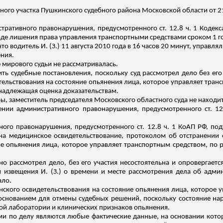
ного участка Пушкинского судебного района Московской области от 2
ративного правонарушения, предусмотренного ст. 12.8 ч. 1 Кодек
иде лишения права управления транспортными средствами сроком 1 го
то водитель И. (З.) 11 августа 2010 года в 16 часов 20 минут, управл
ения.
 мирового судьи не рассматривалась.
ить судебные постановления, поскольку суд рассмотрел дело без его
тельствования на состояние опьянения лица, которое управляет транс
надлежащая оценка доказательствам.
, заместитель председателя Московского областного суда не находит
нии административного правонарушения, предусмотренного ст. 12
вного правонарушения, предусмотренного ст. 12.8 ч. 1 КоАП РФ, п
а медицинское освидетельствование, протоколом об отстранении 
е опьянения лица, которое управляет транспортным средством, по ре
нно рассмотрел дело, без его участия несостоятельна и опровергает
извещения И. (З.) о времени и месте рассмотрения дела об адми
ало.
цинского освидетельствования на состояние опьянения лица, которое
снованием для отмены судебных решений, поскольку состояние нарк
ой лаборатории и клинических признаков опьянения.
ами по делу являются любые фактические данные, на основании котор