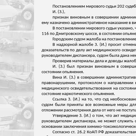
Постановлением мирового судьи 202 судеб
И. (З.),
признан виновным в совершении админист
ему назначено административное наказание в в
В постановлении мирового судьи указано, ч
116 по Дмитровскому шоссе, в состоянии опьян
Городским судом жалоба на постановление
В надзорной жалобе З. (И.) просит отмен
доказательств по делу акт медицинского освиде
руководителем диспансера, судом была дана не
Проверив материалы дела и доводы жалобы
И. (З.) был признан виновным в соверше
состоянии опьянения.
Вина И. (З.) в совершении администрати
правонарушении, протоколом о направлении н
медицинского освидетельствования на состояни
состояние наркотического опьянения.
Ссылка З. (И.) на то, что суд необоснова
судом были приняты все возможные меры для 
отложении рассмотрения дела от него не поступ
Утверждение З. (И.) о том, что акт меди
руководителем диспансера, не может служить о
основании заключения химико-токсикологическ
Согласно ст. 26.2 КоАП РФ доказательств