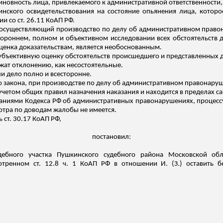
новность лица, привлекаемого к административной ответственности,
нского освидетельствования на состояние опьянения лица, которо
и со ст. 26.11 КоАП РФ.
ья осуществляющий производство по делу об административном право
ороннем, полном и объективном исследовании всех обстоятельств де
оценка доказательствам, является необоснованным.
убъективную оценку обстоятель
ств пр
оисшедшего и представленных д
ежат отклонению, как несостоятельные.
и дело полно и всесторонне.
закона, при производстве по делу об административном правонаруш
четом общих правил назначения наказания и находится в пределах санк
ованиями Кодекса РФ об административных правонарушениях, процес
мотра по доводам жалобы не имеется.
ь ст. 30.17 КоАП РФ,
постановил:
дебного участка Пушкинского судебного района Московской о
тренном ст. 12.8 ч. 1 КоАП РФ в отношении И. (З.) оставить б