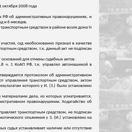
1 октября 2008 года
са РФ об административных правонарушениях, и
д и 6 месяцев.
ял транспортным средством в районе возле дома N
 участия, суд необоснованно признал в качестве
портным средством, т.к. данный акт не подписан
 оснований для отмены судебных актов.
.8 ч. 1 КоАП РФ, т.к. управлял автомашиной в
одтверждается протоколом об административном
от управления транспортным средством, актом
зультатам которого у И. (З.) было установлено
ся материалами дела, из которых усматривается,
нистративном правонарушении. Ходатайство об
 управляет транспортным средством, не подписан
отического опьянения у З. (И.) установлено на
ых судья устанавливает наличие или отсутствие