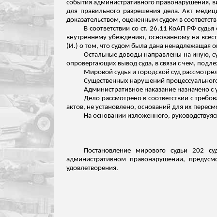
события административного правонарушения, ви
для правильного разрешения дела. Акт медици
доказательством, оцененным судом в соответстви
В соответствии со ст. 26.11 КоАП РФ суд
внутреннему убеждению, основанному на всест
(И.) о том, что судом была дана ненадлежащая 
Остальные доводы направлены на иную, с
опровергающих вывод суда, в связи с чем, подл
Мировой судья и городской суд рассмотрел
Существенных нарушений процессуального 
Административное наказание назначено с у
Дело рассмотрено в соответствии с треб
актов, не установлено, оснований для их перес
На основании
изложенного
, руководствуяс
Постановление мирового судьи 202 су
административном правонарушении, предусмо
удовлетворения.