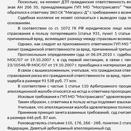
Поскольку, на момент ДТП гражданская ответственность 
знак АН 206 50, принадлежащим ГУП МО "
Мострансавто
" "Че
обратился к ответчику ЗАО СК "
Мегарусс
-Д" с требованием о возм
Судебная коллегия не может согласиться с выводом суда п
основаниям.
В соответствии со ст. 1072 ГК РФ юридическое лицо или
страхования в пользу потерпевшего (статья 931, пункт 1 стать
причиненный вред, возмещают разницу между страховым возмещ
Однако, как следует из приложенного ответчиком ГУП МО 
лимит гражданской ответственности за вред, причиненный третьи
Протокольным определением суда от 06.09.2010 г. судеб
МОС/07 от 19.10.2007 г. в суд первой инстанции, в связи с ч
23/10546/Ф-МОС/07 от 19.10.2007 г. приобщена к материалам де
В связи с вышеизложенным, учитывая, что гражданская отве
страхования риска его гражданской ответственности за вред, при
ущерба в размере 93 538 руб. 77 коп.
В соответствии с частью 1 статьи 110 Арбитражного проц
апелляционной жалобе относятся на истца и ответчика пропорци
Исковые требования к ГУП МО "
Мострансавто
" удовлетворе
Таким образом, с ответчика в пользу истца подлежит взыскан
Учитывая, что апелляционная жалоба удовлетворена полност
Применив принцип зачета взаимных требований, суд считае
в размере 446 руб. 87 коп.
Руководствуясь статьями 110, 176, 266 - 268, пунктом 2 ста
Федерации, Девятый арбитражный апелляционный суд