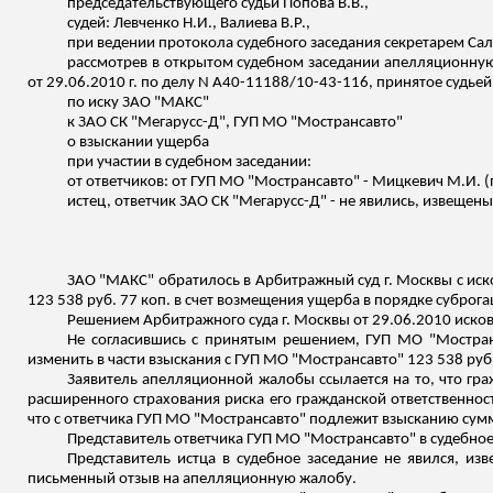
председательствующего судьи Попова В.В.,
судей: Левченко Н.И., Валиева В.Р.,
при ведении протокола судебного заседания секретарем
Са
рассмотрев в открытом судебном заседании апелляционн
от 29.06.2010 г. по делу N А40-11188/10-43-116, принятое судье
по иску ЗАО "МАКС"
к ЗАО СК "
Мегарусс
-Д", ГУП МО "
Мострансавто
"
о взыскании ущерба
при участии в судебном заседании:
от ответчиков: от ГУП МО "
Мострансавто
" - Мицкевич М.И. 
истец, ответчик ЗАО СК "
Мегарусс
-Д" - не явились, извеще
ЗАО "МАКС" обратилось в Арбитражный суд г. Москвы с иск
123 538 руб. 77 коп
.
в
счет возмещения ущерба в порядке суброга
Решением Арбитражного суда г. Москвы от 29.06.2010 иско
Не согласившись с принятым решением, ГУП МО "
Мостра
изменить в части взыскания с ГУП МО "
Мострансавто
" 123 538 руб
Заявитель апелляционной жалобы ссылается на то, что гра
расширенного страхования риска его гражданской ответственнос
что с ответчика ГУП МО "
Мострансавто
" подлежит взысканию сумма
Представитель ответчика ГУП МО "
Мострансавто
" в судебн
Представитель истца в судебное заседание не явился, из
письменный отзыв на апелляционную жалобу.