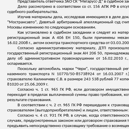
Представитель ответчика ЗАО СК "
Мегарусс
-Д" в судебное з
Дело рассмотрено в соответствии со ст. 156 АПК РФ в отсу
судебного разбирательства.
Изучив материалы дела, исследовав имеющиеся в деле док
"
Мострансавто
", Девятый арбитражный апелляционный суд счи
Москвы изменению по следующим основаниям.
Как установлено в судебном заседании и следует из матер
регистрационный знак
А
406 ЕН 150, были причинены механи
16.02.2008 г., актом осмотра транспортного средства от 03.03.200
Согласно административному материалу, ДТП произошл
государственный регистрационный знак АН 206 50, принадлеж
делу об административном правонарушении от 16.02.2010 г.
оспаривается.
Поскольку автомобиль марки "
Чери
", государственный ре
наземного транспорта N 10770/50-85738924 от 16.03.2007 г
страхователю Калиничеву С.В. в размере 243 538 рублей 77 коп
81020 от 25.06.2009 г.
Согласно ч. 1 ст. 965 ГК РФ, если договором имуществе
переходит в пределах выплаченной суммы право требования, кот
результате страхования.
В соответствии с ч. 2 ст. 965 ГК РФ перешедшее к страх
страхователем (выгодоприобретателем) и лицом, ответственным 
Согласно ч. 4 ст. 931 ГК РФ, в случае, когда ответственнос
случаях, предусмотренных законом или договором страхования та
предъявить непосредственно страховщику требование о возмещен