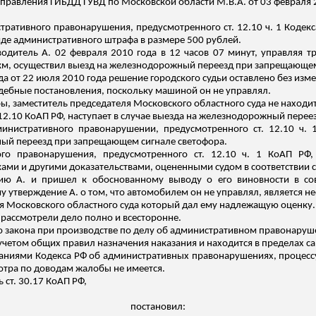
правления ГИБДД ГУВД по Московской области М.В.А. от 03 февраля 
ративного правонарушения, предусмотренного ст. 12.10 ч. 1 Кодек
иде административного штрафа в размере 500 рублей.
 водитель А. 02 февраля 2010 года в 12 часов 07 минут, управляя 
 км, осуществил выезд на железнодорожный переезд при запрещающем
а от 22 июля 2010 года решение городского судьи оставлено без изм
удебные постановления, поскольку машиной он не управлял.
, заместитель председателя Московского областного суда не находит
. 12.10 КоАП РФ, наступает в случае выезда на железнодорожный пере
инистративного правонарушении, предусмотренного ст. 12.10 ч. 
ный переезд при запрещающем сигнале светофора.
го правонарушения, предусмотренного ст. 12.10 ч. 1 КоАП РФ,
и и другими доказательствами, оцененными судом в соответствии со
сию А. и пришел к обоснованному выводу о его виновности в с
ому утверждение А. о том, что автомобилем он не управлял, является
я Московского областного суда который дал ему надлежащую оценку.
 рассмотрели дело полно и всесторонне.
 закона при производстве по делу об административном правонаруше
четом общих правил назначения наказания и находится в пределах санк
ованиями Кодекса РФ об административных правонарушениях, процес
мотра по доводам жалобы не имеется.
ь ст. 30.17 КоАП РФ,
постановил: