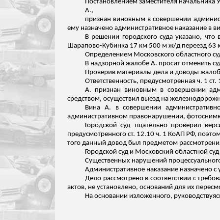
Постановлением заместителя начальника У
А.,
признан виновным в совершении админист
ему назначено административное наказание в в
В решении городского суда указано, что
Шарапово-Кубинка 17 км 500
м ж
/д переезд 63
Определением Московского областного суд
В надзорной жалобе А. просит отменить с
Проверив материалы дела и доводы жалобы
Ответственность, предусмотренная ч. 1 ст
А. признан виновным в совершении адм
средством, осуществил выезд на железнодорож
Вина А. в совершении административно
административном правонарушении, фотоснимкам
Городской суд тщательно проверил вер
предусмотренного ст. 12.10 ч. 1 КоАП РФ, поэт
того данный довод был предметом рассмотрени
Городской суд и Московский областной суд
Существенных нарушений процессуального
Административное наказание назначено с у
Дело рассмотрено в соответствии с треб
актов, не установлено, оснований для их перес
На основании
изложенного
, руководствуяс