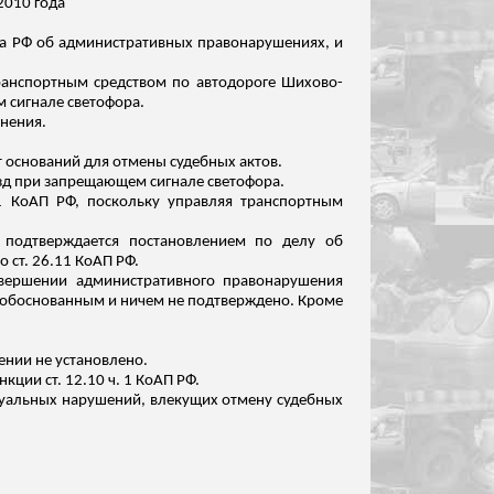
2010 года
са РФ об административных правонарушениях, и
транспортным средством по автодороге Шихово-
 сигнале светофора.
енения.
 оснований для отмены судебных актов.
езд при запрещающем сигнале светофора.
1 КоАП РФ, поскольку управляя транспортным
 подтверждается постановлением по делу об
 ст. 26.11 КоАП РФ.
овершении административного правонарушения
 необоснованным и ничем не подтверждено. Кроме
нии не установлено.
ции ст. 12.10 ч. 1 КоАП РФ.
суальных нарушений, влекущих отмену судебных