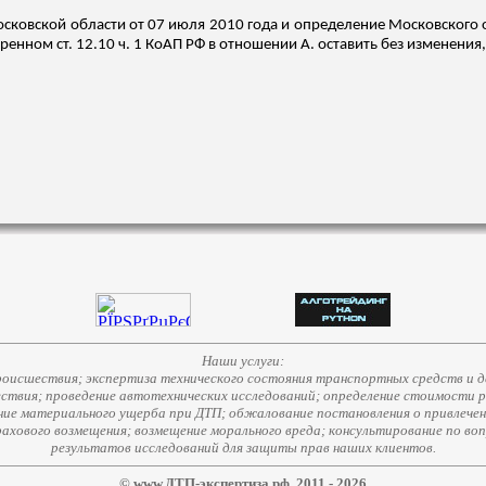
сковской области от 07 июля 2010 года и определение Московского о
ном ст. 12.10 ч. 1 КоАП РФ в отношении А. оставить без изменения, 
Наши услуги:
исшествия; экспертиза технического состояния транспортных средств и д
ствия; проведение автотехнических исследований; определение стоимости 
е материального ущерба при ДТП; обжалование постановления о привлечени
страхового возмещения; возмещение морального вреда; консультирование по во
результатов исследований для защиты прав наших клиентов.
© www.ДТП-экспертиза.рф, 2011 - 2026