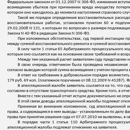
Федеральным законом от 01.12.2007 N 306-ФЗ, изменения вступи
возмещению убытков при причинении вреда имуществу потерпев
котором оно находилось до момента наступления
страхового случ
Такой же порядок определения восстановительных расходов 
восстановительных работах, установлен пунктом 60 и подпун
29.02.2008 N 131, к которым по вопросам о размере подлежащих
Закона N 40-ФЗ в редакции Закона N 306-ФЗ.
При изложенных обстоятельствах, суд первой инстанции п
между суммой восстановительного ремонта и суммой восстановит
В силу части 1 статьи 65 Арбитражного процессуального ко
которые оно ссылается как на основани
е
своих требований и возр
Между тем указанный расчет заявителем суду представлен н
В свою очередь ответчиком была проведена независимая э
согласно
выводам
которой сумма возмещения с учетом процента из
В ответ на требование в добровольном порядке возместить
179 руб. 69 коп
.
(
п
латежное поручение от 08.12.2009 N 45287). Ф
В апелляционной жалобе заявитель ссылается на то, что су
составлен в отсутствие транспортного средства. Кроме того, в от
Вместе с тем указанный отчет истцом документально не опро
В этой связи доводы апелляционной жалобы подлежат откл
Принимая во внимание изложенное, суд апелляционной ин
права, а содержащиеся в нем выводы - установленным по делу ф
права при принятии решения суда от 07.07.2010 не выявлены, в
с
В порядке части 1 статьи 110 Арбитражного процессуа
апелляционной жалобы подлежат отнесению на заявителя.