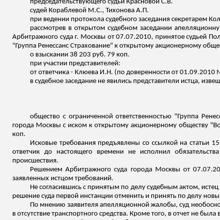
председательствующего судьи Красновой С.В.
судей Кораблевой М.С., Тихонова А.П.
при ведении протокола судебного заседания секретарем Ко
рассмотрев в открытом судебном заседании апелляционну
Арбитражного суда г. Москвы от 07.07.2010, принятое судьей
По
"Группа Ренессанс Страхование" к открытому акционерному обще
о взыскании 38 203 руб. 79 коп.
при участии представителей:
от ответчика - Клюева И.Н. (по доверенности от 01.09.2010 
в судебное заседание не явились представители истца, изве
общество с ограниченной ответственностью "Группа Ренес
города Москвы с иском к открытому акционерному обществу "Вое
коп.
Исковые требования предъявлены со ссылкой на статьи 15,
ответчик до настоящего времени не исполнил обязательств
происшествия.
Решением Арбитражного суда города Москвы от 07.07.20
заявленных истцом требований.
Не согласившись с принятым по делу судебным актом, исте
решение суда первой инстанции отменить и принять по делу новы
По мнению заявителя апелляционной жалобы, суд необоснов
в отсутствие транспортного средства. Кроме того, в отчет не был