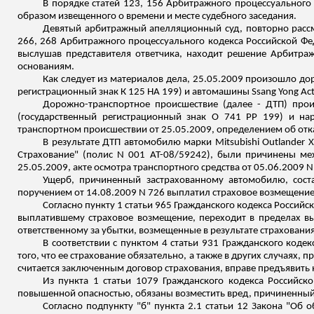
В порядке статей 123, 156 Арбитражного процессуального
образом извещенного о времени и месте судебного заседания.
Девятый арбитражный апелляционный суд, повторно рассмо
266, 268 Арбитражного процессуального кодекса Российской Фед
выслушав представителя ответчика, находит решение Арбитр
основаниям.
Как следует из материалов дела, 25.05.2009 произошло д
регистрационный знак
К
125 НА 199) и автомашины
Ssang
Yong
Ac
Дорожно-транспортное происшествие (далее - ДТП) про
(государственный регистрационный знак О 741 РР 199) и на
транспортном происшествии от 25.05.2009, определением об отк
В результате ДТП автомобилю марки
Mitsubishi
Outlander
X
Страхование" (полис N 001 АТ-08/59242), были причинены ме
25.05.2009, акте осмотра транспортного средства от 05.06.2009 N
Ущерб, причиненный застрахованному автомобилю, сост
поручением от 14.08.2009 N 726 выплатил страховое возмещение 
Согласно пункту 1 статьи 965 Гражданского кодекса Россий
выплатившему страховое возмещение, переходит в пределах вы
ответственному за убытки, возмещенные в результате страхования
В соответствии с пунктом 4 статьи 931 Гражданского кодек
того, что ее страхование обязательно, а также в других случаях,
считается заключенным договор страхования, вправе предъявить
Из пункта 1 статьи 1079 Гражданского кодекса Российск
повышенной опасностью, обязаны возместить вред, причиненны
Согласно подпункту "б" пункта 2.1 статьи 12 Закона "Об 