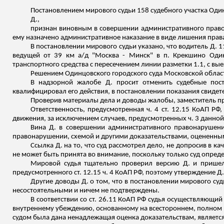
Постановлением мирового судьи 158 судебного участка Оди
Д.,
признан виновным в совершении административного правон
ему назначено административное наказание в виде лишения прав
В постановлении мирового судьи указано, что водитель Д. 1
ведущей от 39
км
а/д "Москва - Минск" в п.
Крекшино
Один
транспортного средства с пересечением линии разметки 1.1, с вы
Решением Одинцовского городского суда Московской област
В надзорной жалобе Д. просит отменить судебные пос
квалифицировал его действия, в постановлении показания свидет
Проверив материалы дела и доводы жалобы, заместитель пр
Ответственность, предусмотренная ч. 4 ст. 12.15 КоАП РФ
движения, за исключением случаев, предусмотренных ч. 3 данной 
Вина Д. в совершении административного правонарушени
правонарушении, схемой и другими доказательствами, оцененными
Ссылка Д. на то, что суд рассмотрел дело, не допросив в 
не может быть принята во внимание, поскольку только суд опред
Мировой судья тщательно проверил версию Д. и пришел
предусмотренного ст. 12.15 ч. 4 КоАП РФ, поэтому утверждение Д
Другие доводы Д. о том, что в постановлении мирового суд
несостоятельными и ничем не подтверждены.
В соответствии со ст. 26.11 КоАП РФ судья осуществляющи
внутреннему убеждению, основанному на всестороннем, полном и 
судом была дана ненадлежащая оценка доказательствам, являетс