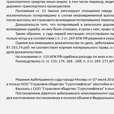
транспортного средства иным лицом, в том числе пешеход, водит
дорожно-транспортного происшествия.
Положения ст. 13 Закона регулируют отношения между
исключительно потерпевшему в случае несвоевременной выплаты
после выплаты им страхового возмещения потерпевшему переход
Доказательств того, что потерпевший в результате доро
возмещении ущерба, но ему было отказано, в связи с чем, право т
Таким образом, у суда первой инстанции отсутствовали пр
пользу истца и в соответствии с п. 2 ст. 269 АПК РФ решение в ук
Оценив все имеющиеся доказательства по делу, арбитражны
87 355,74 руб. не соответствует нормам материального права, 
деле доказательствам.
На основании ст. 110 АПК РФ судебные расходы по иску и по
Руководствуясь ст. ст. 110, 176, 266 - 268, п. 2 ст. 269, 2
Решение Арбитражного суда города Москвы от 07 июля 2010
в польз
у ООО
"Страховое общество "Сургутнефтегаз" неустойки в с
Взыскать с ООО "Страховое общество "Сургутнефтегаз" в по
Постановление Девятого арбитражного апелляционного суда 
дня изготовления постановления в полном объеме в Федеральном