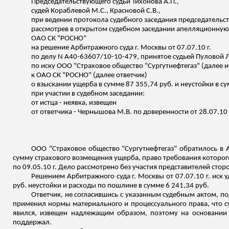
Председательствующего судьи Тихонова А.П.,
судей Кораблевой М.С., Красновой С.В.,
при ведении протокола судебного заседания председатель
рассмотрев в открытом судебном заседании апелляционну
ОАО СК "РОСНО"
на решение Арбитражного суда г. Москвы от 07.07.10 г.
по делу N А40-63607/10-10-479,
принятое
судьей
Пуловой
Л
по иск
у ООО
"Страховое общество "Сургутнефтегаз" (далее и
к ОАО СК "РОСНО" (далее ответчик)
о взыскании ущерба в сумме 87 355,74 руб. и неустойки в су
при участии в судебном заседании:
от истца - неявка,
извещен
от ответчика -
Чернышова
М.В. по доверенности от 28.07.10 г
ООО "Страховое общество "Сургутнефтегаз" обратилось в 
сумму страхового возмещения ущерба, право требования которого, 
по 09.05.10 г. Дело рассмотрено без участия представителей ст
Решением Арбитражного суда г. Москвы от 07.07.10 г. иск у
руб. неустойки и расходы по пошлине в сумме 6 241,34 руб.
Ответчик, не согласившись с указанным судебным актом, по
применил нормы материального и процессуального права, что су
явился, извещен надлежащим образом, поэтому на основании с
поддержал.