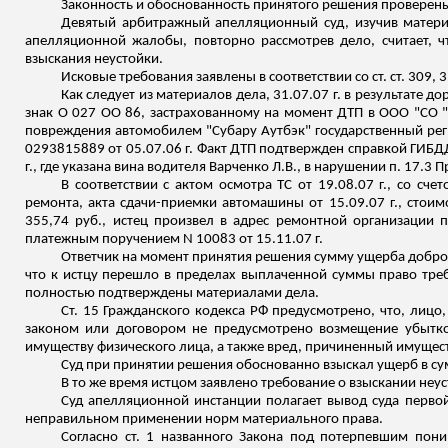
Законность и обоснованность принятого решения проверены в 
Девятый арбитражный апелляционный суд, изучив матери
апелляционной жалобы, повторно рассмотрев дело, считает, ч
взыскания неустойки.
Исковые требования заявлены в соответствии со ст. ст. 309, 3
Как следует из материалов дела, 31.07.07 г. в результате
знак О 027 ОО 86, застрахованному на момент ДТП в ООО "СО "С
повреждения автомобилем "Субару
Аутбэк
" государственный ре
0293815889 от 05.07.06 г. Факт ДТП подтвержден справкой ГИБД
г., где указана вина водителя Варченко Л.В., в нарушении п. 17
В соответствии с актом осмотра ТС от 19.08.07 г., со сче
ремонта, акта сдачи-приемки автомашины от 15.09.07 г., стои
355,74 руб., истец произвел в адрес ремонтной организации 
платежным
поручением N 10083 от 15.11.07 г.
Ответчик на момент принятия решения сумму ущерба доброво
что к истцу перешло в пределах выплаченной суммы право тр
полностью подтверждены материалами дела.
Ст. 15 Гражданского кодекса РФ предусмотрено, что, лиц
законом или договором не предусмотрено возмещение убытков
имуществу физического лица, а также вред, причиненный имуще
Суд при принятии решения обоснованно взыскал ущерб в сумме
В то же время истцом заявлено требование о взыскании неус
Суд апелляционной инстанции полагает вывод суда перво
неправильном применении норм материального права.
Согласно ст. 1 названного Закона под потерпевшим пон