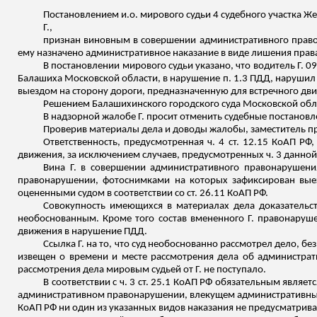
Постановлением
и.о
. мирового судьи 4 судебного участка 
Г.,
признан виновным в совершении административного правон
ему назначено административное наказание в виде лишения прав
В постановлении мирового судьи указано, что водитель Г. 0
Балашиха Московской области, в нарушение п. 1.3 ПДД, нарушил
выездом на сторону дороги, предназначенную для встречного дв
Решением
Балашихинского
городского суда Московской обл
В надзорной жалобе Г. просит отменить судебные постановл
Проверив материалы дела и доводы жалобы, заместитель пр
Ответственность, предусмотренная ч. 4 ст. 12.15 КоАП РФ
движения, за исключением случаев, предусмотренных ч. 3 данной 
Вина Г. в совершении административного правонарушени
правонарушении, фотоснимками на которых зафиксирован выез
оцененными судом в соответствии со ст. 26.11 КоАП РФ.
Совокупность имеющихся в материалах дела доказательств
необоснованным. Кроме того состав вмененного Г. правонаруш
движения в нарушение ПДД.
Ссылка Г. на то, что суд необоснованно рассмотрел дело, бе
извещен о времени и месте рассмотрения дела об администра
рассмотрения дела мировым судьей от Г. не поступало.
В соответствии с ч. 3 ст. 25.1 КоАП РФ обязательным являе
административном правонарушении, влекущем административны
КоАП РФ ни один из указанных видов наказания не предусматрива