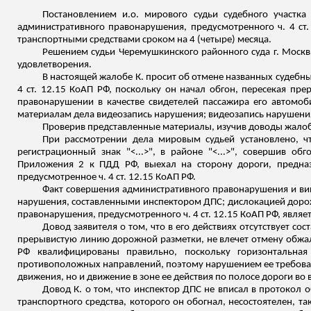
Постановлением
и.о
. мирового судьи судебного участк
административного правонарушения, предусмотренного ч. 4 ст
транспортными средствами сроком на 4 (четыре) месяца.
Решением судьи Черемушкинского районного суда г. Москвы
удовлетворения.
В настоящей жалобе К. просит об отмене названных судебных 
4 ст. 12.15 КоАП РФ, поскольку он начал обгон, пересекая п
правонарушении в качестве свидетелей пассажира его автомоби
материалам дела видеозапись нарушения; видеозапись нарушен
Проверив представленные материалы, изучив доводы жало
При рассмотрении дела мировым судьей установлено, чт
регистрационный знак "<...>", в районе "<...>", совершив 
Приложения 2 к ПДД РФ, выехал на сторону дороги, предна
предусмотренное ч. 4 ст. 12.15 КоАП
РФ.
Факт совершения административного правонарушения и ви
нарушения, составленными инспектором ДПС; дислокацией дорожн
правонарушения, предусмотренного ч. 4 ст. 12.15 КоАП РФ, явля
Довод заявителя о том, что в его действиях отсутствует со
прерывистую линию дорожной разметки, не влечет отмену обжалуе
РФ квалифицированы правильно, поскольку горизонтальн
противоположных направлений, поэтому нарушением ее требовани
движения, но и движение в зоне ее действия по полосе дороги в
Довод К. о том, что инспектор ДПС не вписал в протокол 
транспортного средства, которого он обогнал, несостоятелен, так