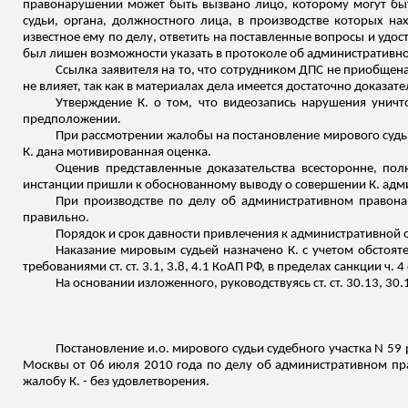
правонарушении может быть вызвано лицо, которому могут быт
судьи, органа, должностного лица, в производстве которых н
известное ему по делу, ответить на поставленные вопросы и удос
был лишен возможности указать в протоколе об административно
Ссылка заявителя на то, что сотрудником ДПС не приобщен
не влияет, так как в материалах дела имеется достаточно доказате
Утверждение К. о том, что видеозапись нарушения унич
предположении.
При рассмотрении жалобы на постановление мирового судьи 
К. дана мотивированная оценка.
Оценив представленные доказательства всесторонне, полн
инстанции пришли к обоснованному выводу о совершении К. адми
При производстве по делу об административном правон
правильно.
Порядок и срок давности привлечения к административной 
Наказание мировым судьей назначено К. с учетом обстояте
требованиями ст. ст. 3.1, 3.8, 4.1 КоАП РФ, в пределах санкции ч. 4
На основании изложенного, руководствуясь ст. ст. 30.13, 3
Постановление
и.о
. мирового судьи судебного участка N 59
Москвы от 06 июля 2010 года по делу об административном прав
жалобу К. - без удовлетворения.