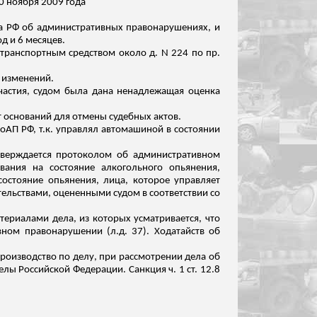
0 ноября 2009 года
са РФ об административных правонарушениях, и
д и 6 месяцев.
л транспортным средством около д. N 224 по пр.
з изменений.
участия, судом была дана ненадлежащая оценка
 оснований для отмены судебных актов.
оАП РФ, т.к. управлял автомашиной в состоянии
дтверждается протоколом об административном
вания на состояние алкогольного опьянения,
остояние опьянения, лица, которое управляет
тельствами
, оцененными судом в соответствии со
атериалами дела, из которых усматривается, что
вном правонарушении (
л.д
. 37). Ходатайств об
 производство по делу, при рассмотрении дела об
елы Российской Федерации. Санкция ч. 1 ст. 12.8