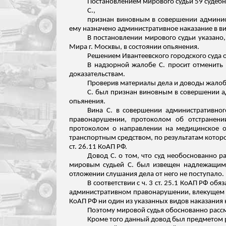
Постановлением мирового судьи 59 судебн
С.,
признан виновным в совершении админист
ему назначено административное наказание в в
В постановлении мирового судьи указано,
Мира г. Москвы, в состоянии опьянения.
Решением
Ивантеевского
городского суда 
В надзорной жалобе С. просит отменить 
доказательствам.
Проверив материалы дела и доводы жалобы
С. был признан виновным в совершении ад
опьянения.
Вина С. в совершении административног
правонарушении, протоколом об отстранении
протоколом о направлении на медицинское ос
транспортным средством, по результатам которо
ст. 26.11 КоАП РФ.
Довод С. о том, что суд необоснованно р
мировым судьей С. был извещен надлежащим 
отложении слушания дела от него не поступало.
В соответствии с ч. 3 ст. 25.1 КоАП РФ о
административном правонарушении, влекущем 
КоАП РФ ни один из указанных видов наказания 
Поэтому мировой судья обоснованно рассмо
Кроме того данный довод был предметом р