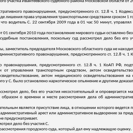
ого участка
Ивантеевского
судебного района Московской области от 2
ративного правонарушения, предусмотренного ст. 12.8 ч. 1 Кодек
иде лишения права управления транспортными средствами сроком 1 го
 что водитель С. 22 сентября 2009 года в 01 час 50 минут, управля
от 01 сентября 2010 года постановление мирового судьи оставлено бе
судебные постановления, поскольку суд рассмотрел дело без его 
, заместитель председателя Московского областного суда не находит
министративного правонарушения, предусмотренного ст. 12.8 ч. 1 К
о правонарушения, предусмотренного ст. 12.8 ч. 1 КоАП РФ, по
 от управления транспортным средством, актом освидетельство
видетельствование, актом медицинского освидетельствования на с
го у С. было установлено наркотическое опьянение и другими доказа
ассмотрел дело, без его участия несостоятельный и опровергается м
образом о времени и месте рассмотрения дела об администрати
бязательным является присутствие лица, в отношении которого ведется
административный арест или административное
выдворение
за пред
не предусматривает.
трел дело без участия С.
ассмотрения городского суда, который дал ему надлежащую оценку.