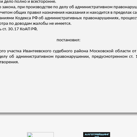
и дело полно и всесторонне.
закона, при производстве по делу об административном правонаруш
четом общих правил назначения наказания и находится в пределах санк
ованиями Кодекса РФ об административных правонарушениях, процес
мотра по доводам жалобы не имеется.
ь ст. 30.17 КоАП РФ,
постановил:
ого участка
Ивантеевского
судебного района Московской области от
 делу об административном правонарушении, предусмотренном ст. 1
етворения.