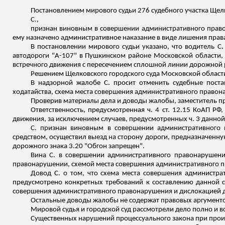
Постановлением мирового судьи 276 судебного участка Щел
С.,
признан виновным в совершении административного правон
ему назначено административное наказание в виде лишения прав
В постановлении мирового судьи указано, что водитель С.
автодороги "А-107" в Пушкинском районе Московской области,
встречного движения с пересечением сплошной линии дорожной ра
Решением Щелковского городского суда Московской области 
В надзорной жалобе С. просит отменить судебные поста
ходатайства, схема места совершения административного правон
Проверив материалы дела и доводы жалобы, заместитель пр
Ответственность, предусмотренная ч. 4 ст. 12.15 КоАП РФ
движения, за исключением случаев, предусмотренных ч. 3 данной 
С. признан виновным в совершении административного п
средством, осуществил выезд на сторону дороги, предназначенну
дорожного знака 3.20 "Обгон запрещен".
Вина С. в совершении административного правонарушени
правонарушении, схемой места совершения административного п
Довод С. о том, что схема места совершения администра
предусмотрено конкретных требований к составлению данной с
совершения административного правонарушения и дислокацией д
Остальные доводы жалобы не содержат правовых аргументо
Мировой судья и городской суд рассмотрели дело полно и в
Существенных нарушений процессуального закона при прои