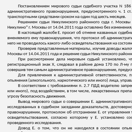
Постановлением мирового судьи судебного участка N 186
административного правонарушения, предусмотренного ч. 1 ст
транспортными средствами сроком на один год шесть месяцев.
Решением судьи
Никулинского
районного суда г. Москвы 
Никулино" г. Москвы от 14.04.2011 года оставлено без изменения,
В настоящей жалобе Е. просит об отмене названных судебны
вменяемого ему правонарушения, что протокол об администрати
него не проводилось какого-либо освидетельствования на состоя
Проверив представленные материалы, изучив доводы жалобы
Москвы от 14.04.2011 года и решение судьи
Никулинского
районно
При рассмотрении дела мировым судьей установлено, чт
регистрационный знак Х, следовал в районе дома 170 по Л-
му
п
совершив тем самым административное правонарушение, предусмо
Для привлечения к административной ответственности, п
опьянения (алкогольного, наркотического или иного) лица, упр
В соответствии с требованиями п. 2.7 ПДД водителю запре
или иного), под воздействием, в том числе, лекарственных пре
угрозу безопасность движения.
Вывод мирового судьи о совершении Е. административног
исследованных в судебном заседании доказательств, достовер
правонарушении, протоколом об отстранении Е. от управления
освидетельствования, согласно которому у Е. установлено 
проведенного исследования.
Довод Е. о том, что он не находился в состоянии опья