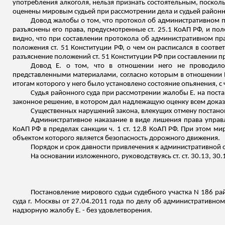
употребления алкоголя, нельзя признать состоятельным, поскол
оценены мировым судьей при рассмотрении дела и судьей районн
Довод жалобы о том, что протокол об административном пр
разъяснены его права, предусмотренные ст. 25.1 КоАП РФ, и по
видно, что при составлении протокола об административном пра
положения ст. 51 Конституции РФ, о чем он расписался в соот
разъяснение положений ст. 51 Конституции РФ при составлении 
Довод Е. о том, что в отношении него не проводилос
представленными материалами, согласно которым в отношении 
итогам которого у него было установлено состояние опьянения, с 
Судья районного суда при рассмотрении жалобы Е. на поста
законное решение, в котором дал надлежащую оценку всем доказ
Существенных нарушений закона, влекущих отмену постанов
Административное наказание в виде лишения права управлен
КоАП РФ в пределах санкции ч. 1 ст. 12.8 КоАП РФ. При этом м
объектом которого является безопасность дорожного движения.
Порядок и срок давности привлечения к административной 
На основании изложенного, руководствуясь ст. ст. 30.13, 3
Постановление мирового судьи судебного участка N 186 ра
суда г. Москвы от 27.04.2011 года по делу об административном
надзорную жалобу Е. - без удовлетворения.