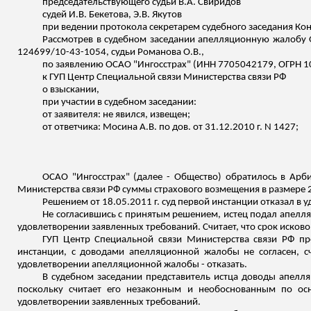
председательствующего судьи В.А. Свиридов
судей И.В. Бекетова, Э.В. Якутов
при ведении протокола секретарем судебного заседания Кон
Рассмотрев в судебном заседании апелляционную жалобу О
124699/10-43-1054, судьи Романова О.В.,
по заявлению ОСАО "Ингосстрах" (ИНН 7705042179, ОГРН 
к ГУП Центр Специальной связи Министерства связи РФ
о взыскании,
при участии в судебном заседании:
от заявителя: не явился,
извещен
;
от ответчика: Мосина А.В.
по
дов
. от 31.12.2010 г. N 1427;
ОСАО "Ингосстрах" (далее - Общество) обратилось в Арб
Министерства связи РФ суммы страхового возмещения в размере 2
Решением от 18.05.2011 г. суд первой инстанции отказал в 
Не согласившись с принятым решением, истец подал апелля
удовлетворении заявленных требований. Считает, что срок исков
ГУП Центр Специальной связи Министерства связи РФ пр
инстанции, с доводами апелляционной жалобы не согласен, сч
удовлетворении апелляционной жалобы - отказать.
В судебном заседании представитель истца доводы апелл
поскольку считает его незаконным и необоснованным по о
удовлетворении заявленных требований.