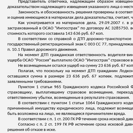
Представитель ответчика, надлежащим образом извещенны
доказательством надлежащего извещения указанного лица о месте и
Законность и обоснованность решения проверены в соответс
и оценив имеющиеся в материалах дела доказательства, считает
Как усматривается из материалов дела, 29.09.2007 г. в
застрахованный в ОСАО "Ингосстрах" по договору АС 3285750. в
стоимость которого составила 143 636 руб. 67 коп.
В соответствии со справкой о ДТП дорожно-транспортно
государственный регистрационный знак С 003 СС 77, принадлежа
п. 10.1 Правил дорожного движения.
На момент ДТП гражданская ответственность водителя-ви
ущерба ОСАО "Россия" выплатило ОСАО "Ингосстрах" страховое во
Не возмещенным остался ущерб на сумму 23 636 руб. 67 коп
Полагая, что поскольку на момент ДТП гражданин
Лодкон
оставшаяся сумма в размере 23 636 руб. 67 копеек
.
п
одлежит
заявленными требованиями.
Пунктом 1 статьи 965 Гражданского кодекса Российской 
страховщику, выплатившему страховое возмещение, перехо
ответственному убытки, возмещенные в результате страхования.
В соответствии с пунктом 1 статьи 1064 Гражданского код
причиненный имуществу юридического лица, подлежит возмещ
быть возложена на лицо, не являющееся
причинителем
вреда.
В соответствии с п. 1 ст. 200 ГК РФ течение срока исковой д
Согласно с п. 2 ст. 199 ГК РФ истечение срока исковой д
решения об отказе в иске.