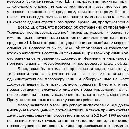
которого усматривается, что Ш. в присутствии понятых при
алкогольного опьянения согласился пройти названное освидет
управляет транспортным средством, согласно которому Ш. отк
названного освидетельствования, рапортом инспектора К. и его
Ш. состава административного правонарушения, предусмотренного
Довод Ш. о том, что протокол об отстранении от управлени
"совершенное правонарушение" инспектор указал, "управлял тр
именно правонарушение, за которое остановлен водитель, не вл
средством Ш. был отстранен от управления автомобилем марки "*
опьянения. Согласно ст. 27.12 КоАП РФ от управления транспор
что оно находится в состоянии опьянения. При этом нормами КоА
отстранения от управления, должности, фамилии и инициалов л
применена данная мера обеспечения производства по делу об 
Довод жалобы о том, что при изъятии водительского удо
толковании закона. В соответствии с ч. 1 ст. 27.10 КоАП 
административном правонарушении и обнаруженных на месте
досмотра вещей или транспортного средства. Вместе с этим
правонарушения, влекущего лишение права управления трансп
разрешение на право управления транспортными средствами,
Присутствие понятых в таких случаях не требуется.
Довод заявителя о том, что рапорт инспектора ГИБДД долж
Книге учета сообщений о происшествиях, а также при его составл
делу судебных решений.
В соответствии со ст. 26.2 КоАП РФ док
основании которых судья, орган, должностное лицо, в произво
правонарушения, виновность лица, привлекаемого к админис