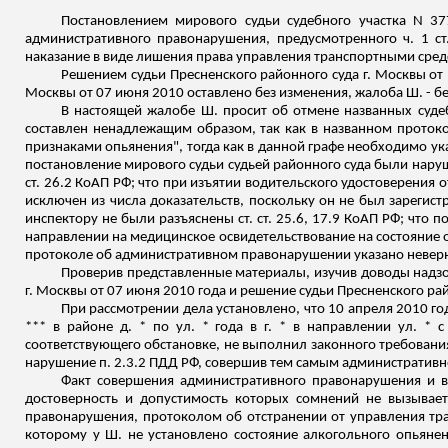
Постановлением мирового судьи судебного участка N 3
административного правонарушения, предусмотренного ч. 1 с
наказание в виде лишения права управления транспортными средс
Решением судьи Пресненского районного суда г. Москвы от 
Москвы от 07 июня 2010 оставлено без изменения, жалоба Ш. - б
В настоящей жалобе Ш. просит об отмене названных судеб
составлен ненадлежащим образом, так как в названном протоко
признаками опьянения", тогда как в данной графе необходимо ук
постановление мирового судьи судьей районного суда были нару
ст. 26.2 КоАП РФ; что при изъятии водительского удостоверения 
исключен из числа доказательств, поскольку он не был зарегис
инспектору не были разъяснены ст. ст. 25.6, 17.9 КоАП РФ; что 
направлении на медицинское освидетельствование на состояние 
протоколе об административном правонарушении указано невер
Проверив представленные материалы, изучив доводы надзо
г. Москвы от 07 июня 2010 года и решение судьи Пресненского ра
При рассмотрении дела установлено, что 10 апреля 2010 го
*** в районе д. * по ул. * года в г. * в направлении ул. *
соответствующего обстановке, не выполнил законного требован
нарушение п. 2.3.2 ПДД РФ, совершив тем самым административно
Факт совершения административного правонарушения и в
достоверность и допустимость которых сомнений не вызывае
правонарушения, протоколом об отстранении от управления тра
которому у Ш. не установлено состояние алкогольного опьяне