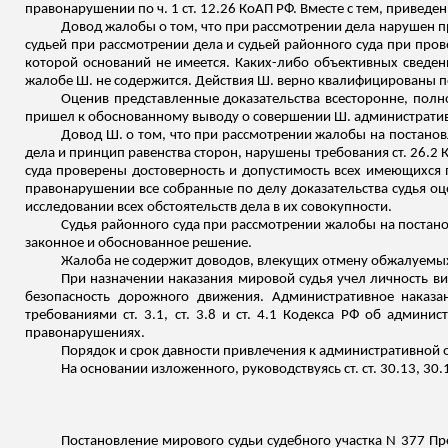
правонарушении по ч. 1 ст. 12.26 КоАП РФ. Вместе с тем, привед
Довод жалобы о том, что при рассмотрении дела нарушен 
судьей при рассмотрении дела и судьей районного суда при про
которой оснований не имеется. Каких-либо объективных сведе
жалобе Ш. не содержится. Действия Ш. верно квалифицированы по 
Оценив представленные доказательства всесторонне, полно
пришел к обоснованному выводу о совершении Ш. административн
Довод Ш. о том, что при рассмотрении жалобы на постано
дела и принцип равенства сторон, нарушены требования ст. 26.2 
суда проверены достоверность и допустимость всех имеющихся 
правонарушении все собранные по делу доказательства судья о
исследовании всех обстоятельств дела в их совокупности.
Судья районного суда при рассмотрении жалобы на постано
законное и обоснованное решение.
Жалоба не содержит доводов, влекущих отмену обжалуемых
При назначении наказания мировой судья учел личность в
безопасность дорожного движения. Административное наказа
требованиями ст. 3.1, ст. 3.8 и ст. 4.1 Кодекса РФ об админ
правонарушениях.
Порядок и срок давности привлечения к административной 
На основании
изложенного
, руководствуясь ст. ст. 30.13, 30
Постановление мирового судьи судебного участка N 377 Пре