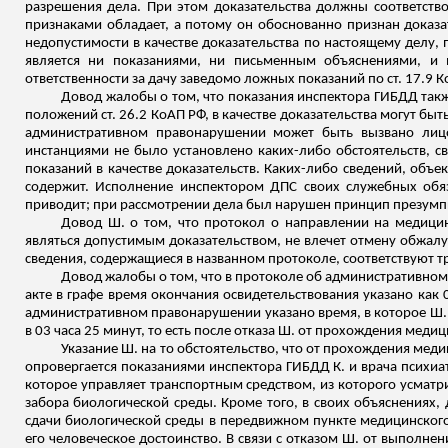
разрешения дела.
При этом доказательства должны соответство
признаками обладает, а потому он обоснованно признан доказат
недопустимости в качестве доказательства по настоящему делу,
является ни показаниями, ни письменным объяснениями, и 
ответственности за дачу заведомо ложных показаний по ст. 17.9 К
Довод жалобы о том, что показания инспектора ГИБДД также
положений ст. 26.2 КоАП РФ, в качестве доказательства могут быть
административном правонарушении может быть вызвано лицо
инстанциями не было установлено каких-либо обстоятельств, с
показаний в качестве доказательств. Каких-либо сведений, объ
содержит. Исполнение инспектором ДПС своих служебных обяз
приводит; при рассмотрении дела был нарушен принцип презумп
Довод Ш. о том, что протокол о направлении на медицин
являться допустимым доказательством, не влечет отмену обжал
сведения, содержащиеся в названном протоколе, соответствуют тр
Довод жалобы о том, что в протоколе об административном
акте в графе время окончания освидетельствования указано как
административном правонарушении указано время, в которое Ш
в 03 часа 25 минут, то есть после отказа Ш. от прохождения меди
Указание Ш. на то обстоятельство, что от прохождения меди
опровергается показаниями инспектора ГИБДД К. и врача психиа
которое управляет транспортным средством, из которого усматрив
забора
биологической среды. Кроме того, в своих объяснениях,
сдачи биологической среды в передвижном пункте медицинского 
его человеческое достоинство. В связи с отказом Ш. от выпол