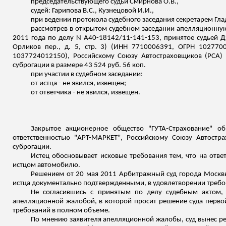
председательствующего судьи Смирнова О.В.,
судей: Гарипова В.С., Кузнецовой И.И.,
при ведении протокола судебного заседания секретарем Гла
рассмотрев в открытом судебном заседании апелляционную
2011 года по делу N А40-18142/11-141-153, принятое судьей Д
Орликов пер., д. 5, стр. 3) (ИНН 7710006391, ОГРН 102770
1037724012150
), Российскому Союзу Автостраховщиков (РСА
суброгации в размере 43 524 руб. 56 коп.
при участии в судебном заседании:
от истца - не явился,
извещен
;
от ответчика - не явился,
извещен
.
Закрытое акционерное общество "ГУТА-Страхование" о
ответственностью "АРТ-МАРКЕТ", Российскому Союзу Автост
суброгации.
Истец обосновывает исковые требования тем, что на отв
истцом автомобилю.
Решением от 20 мая 2011 Арбитражный суд города Москвы
истца документально подтвержденными, в удовлетворении требов
Не согласившись с принятым по делу судебным актом,
апелляционной жалобой, в которой просит решение суда первой
требований в полном объеме.
По мнению заявителя апелляционной жалобы, суд вынес реш