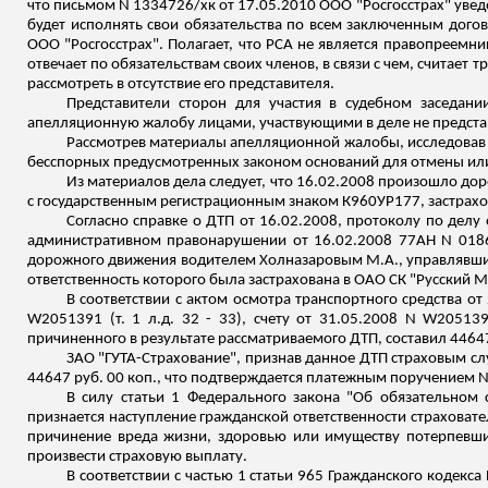
что письмом N 1334726/
хк
от 17.05.2010 ООО "Росгосстрах" увед
будет исполнять свои обязательства по всем заключенным догов
ООО "Росгосстрах". Полагает, что РСА не является правопреемн
отвечает по обязательствам своих членов, в связи с чем, счита
рассмотреть в отсутствие его представителя.
Представители сторон для участия в судебном заседан
апелляционную жалобу лицами, участвующими в деле не предста
Рассмотрев материалы апелляционной жалобы, исследовав и
бесспорных предусмотренных законом оснований для отмены или
Из материалов дела следует, что 16.02.2008 произошло до
с государственным регистрационным знаком К960УР177, застрахо
Согласно справке о ДТП от 16.02.2008, протоколу по дел
административном правонарушении от 16.02.2008 77АН N 018
дорожного движения водителем
Холназаровым
М.А., управлявш
ответственность которого была застрахована в ОАО СК
"Русский М
В соответствии с актом осмотра транспортного средства о
W2051391 (т. 1
л.д
. 32 - 33), счету от 31.05.2008 N W20513
причиненного в результате рассматриваемого ДТП, составил 44647
ЗАО "ГУТА-Страхование", признав данное ДТП страховым сл
44647 руб. 00 коп
.,
что подтверждается платежным поручением N 
В силу статьи 1 Федерального закона "Об обязательном 
признается наступление гражданской ответственности страховател
причинение вреда жизни, здоровью или имуществу потерпевших
произвести страховую выплату.
В соответствии с частью 1 статьи 965 Гражданского кодек