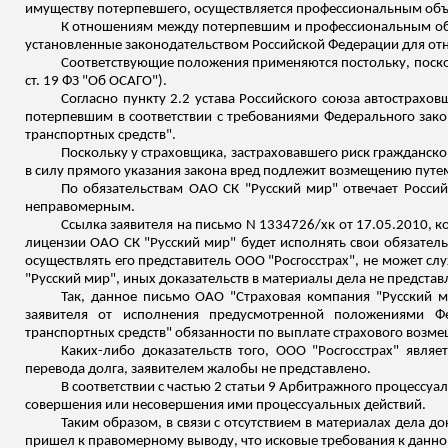
имуществу потерпевшего, осуществляется профессиональным об
К отношениям между потерпевшим и профессиональным об
установленные законодательством Российской Федерации для от
Соответствующие положения применяются постольку, поскол
ст. 19 ФЗ "Об ОСАГО").
Согласно пункту 2.2 устава Российского союза автострах
потерпевшим в соответствии с требованиями Федерального зако
транспортных средств".
Поскольку у страховщика, застраховавшего риск гражданск
в силу прямого указания закона вред подлежит возмещению пут
По обязательствам ОАО СК "Русский мир" отвечает Россий
неправомерным.
Ссылка заявителя на письмо N 1334726/
хк
от 17.05.2010, к
лицензии ОАО СК "Русский мир" будет исполнять свои обязател
осуществлять его представитель ООО "Росгосстрах", не может сл
"Русский мир", иных доказательств в материалы дела не представ
Так, данное письмо ОАО "Страховая компания "Русский м
заявителя от исполнения предусмотренной положениями Фе
транспортных средств" обязанности по выплате страхового возмещ
Каких-либо доказательств того, ООО "Росгосстрах" явля
перевода долга, заявителем жалобы не представлено.
В соответствии с частью 2 статьи 9 Арбитражного процессуа
совершения или
несовершения
ими процессуальных действий.
Таким образом, в связи с отсутствием в материалах дела до
пришел к правомерному выводу, что исковые требования к данно