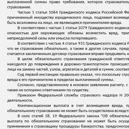
выплаченной суммы право требования, которое страхователь
страхования.
Частью 1 статьи 1064 Гражданского кодекса Российской Ф
причиненный имуществу юридического лица, подлежит возмещ
быть возложена на лицо, не являющееся
причинителем
вреда.
В соответствии с частью 1 статьи 1079 Гражданского кодек
опасностью для окружающих обязаны
возместить вред, при
непреодолимой силы или умысла потерпевшего.
В соответствии с частью 4 статьи 931 Гражданского кодекса 
что ее страхование обязательно, а также в других случаях, пр
считается заключенным договор страхования вправе предъявить 
В целях обязательного страхования гражданской ответст
находился до повреждения в дорожно-транспортном происшест
лица на замену частей, узлов, агрегатов и деталей в сумме, соо
Суд первой инстанции правильно указал, что поскольку ст
вреда
к
его
причинителю
в пределах выплаченной суммы.
Согласно, представленному в исковом заявлении расчету, с
также не оспорено ответчиками по существу.
Приказом Федеральной службы страхового надзора N 200
деятельности.
Компенсационная выплата в счет возмещения вреда, пр
обязательному страхованию не может быть осуществлена вследств
В силу статей 18, 19 Федерального закона "Об обязатель
выплата по обязательному страхованию не может быть осущес
применения к страховщику процедуры банкротства, предусмотр