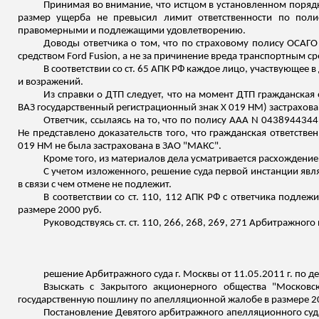
Принимая во внимание, что истцом в установленном поряд
размер ущерба не
превысил лимит ответственности по пол
правомерными и подлежащими удовлетворению.
Доводы ответчика о том, что по страховому полису ОСАГО
средством
Ford
Fusion
, а не за причинение вреда транспортным 
В соответствии со ст. 65 АПК РФ каждое лицо, участвующее в
и возражений.
Из справки о ДТП следует, что на момент ДТП гражданская
ВАЗ государственный регистрационный знак Х 019 НМ) застрахова
Ответчик, ссылаясь на то, что по полису ААА N 0438944344
Не представлено доказательств того, что гражданская ответств
019 НМ не была застрахована в ЗАО "МАКС".
Кроме того, из материалов дела усматривается расхождение
С учетом изложенного, решение суда первой инстанции явл
в
связи
с чем отмене не подлежит.
В соответствии со ст. 110, 112 АПК РФ с ответчика подл
размере 2000 руб.
Руководствуясь ст. ст. 110, 266, 268, 269, 271 Арбитражн
решение Арбитражного суда г. Москвы от 11.05.2011 г. по 
Взыскать с Закрытого акционерного общества "Москов
государственную пошлину по апелляционной жалобе в размере 20
Постановление Девятого арбитражного апелляционного суда 