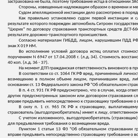
застрахована не была, поэтому требование истца в отношении З
Стороны, извещенные надлежащим образом о времени и месте
Судом апелляционной инстанции дело рассмотрено в порядке
Как правильно установлено судом первой инстанции и с
результате которого поврежден автомобиль Ситроен государств
"Цюрих" по договору страхования транспортных средств ДСТ-6
результате дорожно-транспортного происшествия.
Согласно материалам ГИБДД, лицом, нарушившим ПДД РФ, 
знак Х 019 НМ.
Во исполнение условий договора истец оплатил стоимос
поручением N 6947 от 17.04.2008 г. (
л.д
. 34). Стоимость восста
40 коп
.
(
л
.д
. 36 - 37).
На момент ДТП гражданская ответственность виновного в п
В соответствии со ст. 1064 ГК РФ вред, причиненный личн
возмещению в полном объеме лицом, причинившим вред, либо 
основании ст. 13 Федерального закона РФ "Об обязательном стра
В п. 4 ст. 931 ГК РФ предусмотрено, что в случае, когда отв
других предусмотренных законом или договором страхования слу
вправе предъявить непосредственно к страховщику требование о
В силу п. 1 ст. 965 ГК РФ к страховщику, выплатившем
страхователь (выгодоприобретатель) имеет к лицу, ответственном
С учетом изложенного, выгодоприобретатель (страховщик)
для предъявления требования о возмещении вреда.
Пунктом 1 статьи 13 ФЗ "Об обязательном страховании г
вправе предъявить непосредственно страховщику требование о в