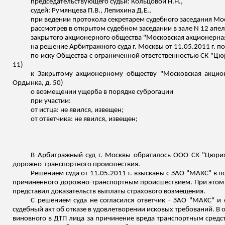
председательствующего судьи: Кольцовой Н.Н.,
судей: Румянцева П.В.,
Лепихина
Д.Е.,
при ведении протокола секретарем судебного заседания Мос
рассмотрев в открытом судебном заседании в зале N 12 ап
закрытого акционерного общества "Московская акционерна
на решение Арбитражного суда г. Москвы от 11.05.2011 г. п
по иску Общества с ограниченной ответственностью СК "Ц
11)
к Закрытому акционерному обществу "Московская акцион
Ордынка, д. 50)
о возмещении ущерба в порядке суброгации
при участии:
от истца: не явился,
извещен
;
от ответчика: не явился,
извещен
;
В Арбитражный суд г. Москвы обратилось ООО СК "Цюрих
дорожно-транспортного происшествия.
Решением суда от 11.05.2011 г. взысканы с ЗАО "МАКС" в 
причиненного дорожно-транспортным происшествием. При этом су
представил доказательств выплаты страхового возмещения.
С решением суда не согласился ответчик - ЗАО "МАКС" и
судебный акт об отказе в удовлетворении исковых требований. В 
виновного в ДТП лица за причинение вреда транспортным сред