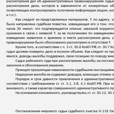
рассмотрения дел об административных правонарушениях судье
рассмотрения дела, которое в зависимости от конкретных о
позволяющих контролировать получение информации лицом, кот
и т.п.).
Как следует из представленных материалов, Т. по адресу,
была направлена судебная повестка, извещающая его о том, чт
часов 30 минут, что подтверждается описью заказной корресп
хранения в связи с неявкой Т. за ее получением по извещения
извещению заявителя о времени и месте рассмотрения дела, 
правонарушении было обоснованно рассмотрено в отсутствие Т.
Кроме того, в соответствии с ч. 3 ст. 30.6 КоАП РФ, ст. 
судья должен поверить дело в полном объеме. Как следует из пр
явился, доводы жалобы поддержал, свою позицию по поводу вмен
Судья районного суда при рассмотрении жалобы на постано
законное и обоснованное решение.
Принцип презумпции невиновности судебными инстанциями
Надзорная жалоба не содержит доводов, влекущих отмену
Порядок и срок давности привлечения к административной 
соответствии с требованиями ст. ст. 3.1, 3.8, 4.1 КоАП РФ. Пр
виновного, а также характер совершенного административного п
На основании
изложенного
, руководствуясь ст. ст. 30.13, 30
Постановление мирового судьи судебного участка N 216 Гаг