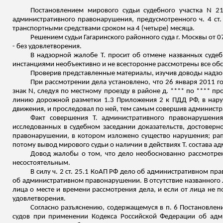
Постановлением мирового судьи судебного участка N 2
административного правонарушения, предусмотренного ч. 4 ст
транспортными средствами сроком на 4 (четыре) месяца.
Решением судьи Гагаринского районного суда г. Москвы от 
- без удовлетворения.
В надзорной жалобе Т. просит об отмене названных судеб
инстанциями необъективно и не всесторонне рассмотрены все обст
Проверив представленные материалы, изучив доводы надзо
При рассмотрении дела установлено, что 26 января 2011 г
знак N, следуя по местному проезду в районе д. **** по **** пр
линию дорожной разметки 1.3 Приложения 2 к ПДД РФ, в нару
движения, и проследовал по ней, тем самым совершив администра
Факт совершения Т. административного правонарушения
исследованных в судебном заседании доказательств, достовер
правонарушении, в котором изложено существо нарушения; ра
потому вывод мирового судьи о наличии в действиях Т. состава а
Довод жалобы о том, что дело необоснованно рассмотрено
несостоятельным.
В силу ч. 2 ст. 25.1 КоАП РФ дело об административном пр
об административном правонарушении. В отсутствие названного
лица о месте и времени рассмотрения дела, и если от лица не 
удовлетворения.
Согласно разъяснению, содержащемуся в п. 6 Постановлен
судов при применении Кодекса Российской Федерации об адм