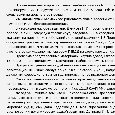
Постановлением мирового судьи судебного участка N 389
Б
правонарушения, предусмотренного ч. 4 ст. 12.15 КоАП РФ, 
средствами на срок четыре месяца.
Решением судьи
Басманного
районного суда г. Москвы от 1
Думновой
И.И. - без удовлетворения.
В настоящей жалобе защитник
Думнова
И.И. просит отменит
полосе, а лишь опередил троллейбус, следовавший в соседней 
указание на нарушение требований дорожной разметки 1.3 Прил
об административном правонарушении является дом * по ул. *, а 
произошедшие в 14 часов 35 минут, тогда как временем совершенн
а не четыре как указано инспектором ГИБДД на схеме нарушения,
Проверив представленные материалы, изучив доводы жалоб
15.03.2011 г. и решение судьи
Басманного
районного суда г. Моск
При рассмотрении дела судебными инстанциями установлено,
регистрационный знак, следуя по ул. * в г. * в сторону ул. *, н
движения, совершив тем самым административное правонарушение
Факт совершения административного правонарушения и ви
рапортом и показаниями инспектора ГИБДД К., видеозаписью на
правонарушения, предусмотренного ч. 4 ст. 12.15 КоАП РФ, являе
Довод защитника о том, что Ц. не совершал обгон троллейб
на ул. *, не состоятелен и опровергается приведенными выше д
переоценку исследованных при рассмотрении дела доказатель
мирового судьи, ему дана надлежащая и мотивированная оцен
рассмотрении дела мировым судьей защитник
Думнова
И.И. за