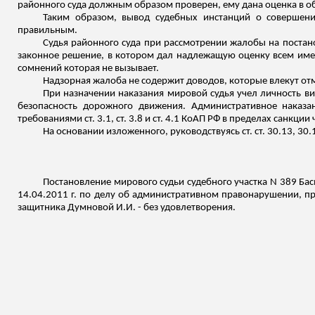
районного суда должным образом проверен, ему дана оценка в 
Таким образом, вывод судебных инстанций о совершении
правильным.
Судья районного суда при рассмотрении жалобы на постано
законное решение, в котором дал надлежащую оценку всем им
сомнений
которая не вызывает.
Надзорная жалоба не содержит доводов, которые влекут о
При назначении наказания мировой судья учел личность в
безопасность дорожного движения. Административное наказа
требованиями ст. 3.1, ст. 3.8 и ст. 4.1 КоАП РФ в пределах санкц
На основании изложенного, руководствуясь ст. ст. 30.13, 3
Постановление мирового судьи судебного участка N 389
Бас
14.04.2011 г. по делу об административном правонарушении, пр
защитника
Думновой
И.И. - без удовлетворения.