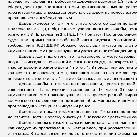
нарушение последним требований дорожной разметки 1.3 Прилож
РФ разделяет транспортные потоки противоположных направле
рассмотрении дела, всегда сопряжено с выездом на полосу встре
представляется неубедительным.
Довод жалобы о том, что в протоколе об администрати
Приложения 2 к ПДД РФ, не влечет удовлетворения жалобы, поск
разметки 1.3 Приложения 2 к ПДД РФ. При этом Постановлением 
судов при применении Особенной части Кодекса Российской
требований п. 9.2 ПДД РФ образует состав административного пр
административном правонарушении указания о не соблюдении тр
Довод защитника о том, что не установлено место соверш
по ул. *, а исходя из показаний инспектора ГИБДД - перекресток *
участок дороги в районе дома * по ул. *. В показаниях же инсп
Однако это не означает, что Ц. завершил маневр на этом же пере
перекрестка этой
улицы с *. Таким образом, данный довод защит
Довод жалобы о том, что на видеозаписи, просмотренной 
совершенного Ц. нарушения установлено 14 часов 39 минут
административного правонарушения. На просмотренной мировы
временем его совершения в протоколе об административном пра
произошедших четырьмя минутами ранее.
Довод защитника о том, что вначале ул. * количество поло
действительности. Проезжую часть ул. * на всем ее протяжении 
Довод жалобы о том, что судьей районного суда не дана оц
как следует из представленных материалов, при рассмотрении 
ссылались. В то же время, их довод о несоответствии схемы 