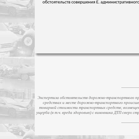
обстоятельств совершения Е. административного
Экспертиза обстоятельств дорожно-транспортного про
средствах и месте дорожно-транспортного происше
товарной стоимости транспортных средств; возмещени
ущерба (в т.ч. вреда здоровью) с виновника ДТП сверх 