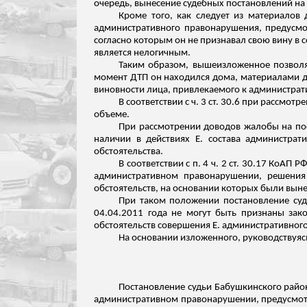
очередь, вынесение судебных постановлений на
Кроме того, как следует из материалов 
административного правонарушения, предусмот
согласно которым он не признавал свою вину в
является нелогичным.
Таким образом, вышеизложенное позволяе
момент ДТП он находился дома, материалами де
виновности лица, привлекаемого к администрати
В соответствии с ч. 3 ст. 30.6 при рассм
объеме.
При рассмотрении доводов жалобы на пост
наличии в действиях Е. состава администра
обстоятельства.
В соответствии с п. 4 ч. 2 ст. 30.17 КоА
административном правонарушении, решения
обстоятельств, на основании которых были вын
При таком положении постановление судь
04.04.2011 года не могут быть признаны за
обстоятельств совершения Е. административного
На основании изложенного, руководствуясь
Постановление судьи Бабушкинского районн
административном правонарушении, предусмотрен