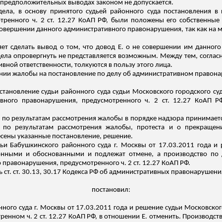
 предположительных выводах законом не допускается.
дела, в основу принятого судьей районного суда постановления в 
ренного ч. 2 ст. 12.27 КоАП РФ, были положены его собственные
 совершении данного административного правонарушения, так как на 
т сделать вывод о том, что довод Е. о не совершении им данного
ла опровергнуть не представляется возможным. Между тем, согласно
вной ответственности, толкуются в пользу этого лица.
отрении жалобы на постановление по делу об административном право
ановление судьи районного суда судьи Московского городского суд
тивного правонарушения, предусмотренного ч. 2 ст. 12.27 КоАП 
П РФ по результатам рассмотрения жалобы в порядке надзора принимае
 по результатам рассмотрения жалобы, протеста и о прекращени
есены указанные постановление, решение.
и Бабушкинского районного суда г. Москвы от 17.03.2011 года и 
конными и обоснованными и подлежат отмене, а производство по 
 правонарушения, предусмотренного ч. 2 ст. 12.27 КоАП РФ.
 ст. ст. 30.13, 30.17 Кодекса РФ об административных правонарушени
постановил:
ого суда г. Москвы от 17.03.2011 года и решение судьи Московского
ном ч. 2 ст. 12.27 КоАП РФ, в отношении Е. отменить. Производств