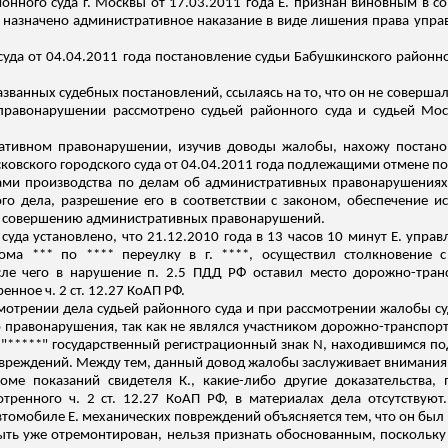
онного суда г. Москвы от 17.03.2011 года Е. признан виновным в 
му назначено административное наказание в виде лишения права упр
уда от 04.04.2011 года постановление судьи Бабушкинского районног
азванных судебных постановлений, ссылаясь на то, что он не соверш
правонарушении рассмотрено судьей районного суда и судьей Моск
тивном правонарушении, изучив доводы жалобы, нахожу постанов
сковского городского суда от 04.04.2011 года подлежащими отмене 
ачами производства по делам об административных правонарушениях 
го дела, разрешение его в соответствии с законом, обеспечение и
х совершению административных правонарушений.
суда установлено, что 21.12.2010 года в 13 часов 10 минут Е. упра
ома *** по **** переулку в г. ****, осуществил столкновение
сле чего в нарушение п. 2.5 ПДД РФ оставил место дорожно-тра
ренное ч
. 2 ст. 12.27 КоАП РФ.
смотрении дела судьей районного суда и при рассмотрении жалобы су
 правонарушения, так как не являлся участником дорожно-транспорт
"*****" государственный регистрационный знак N, находившимся под
вреждений. Между тем, данный довод жалобы заслуживает внимания
роме показаний свидетеля К., какие-либо другие доказательства
тренного ч. 2 ст. 12.27 КоАП РФ, в материалах дела отсутствую
 автомобиле Е. механических повреждений объясняется тем, что он бы
ыть уже отремонтирован, нельзя признать обоснованным, поскольку