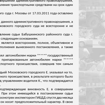
совершении административного правонарушения,
авления транспортными средствами на срок один
о суда г. Москвы от 17.03.2011 года оставлено
ал данного административного правонарушения, а
овского городского суда не всесторонне и не
ление судьи Бабушкинского районного суда г.
по следующим основаниям.
является всестороннее, полное, объективное и
сполнения вынесенного постановления, а также
влял автомобилем марки "****" государственный
 с припаркованным автомобилем марки "****"
нспортного происшествия, совершив тем самым
дьей Московского городского Е. указывал на то,
ного происшествия, в результате которого было
 управлением водителя К., что подтверждается
.
, подтверждающие виновность Е. в совершении
т. При этом имеющийся в постановлении судьи
л осмотрен инспектором ГИ
БДД сп
устя два месяца
 он носит предположительный характер. В свою