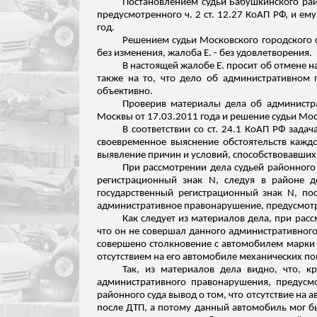
Постановлением судьи Бабушкинского рай
предусмотренного ч. 2 ст. 12.27 КоАП РФ, и е
год.
Решением судьи Московского городского с
без изменения, жалоба Е. - без удовлетворения.
В настоящей жалобе Е. просит об отмене н
также на то, что дело об административном 
объективно.
Проверив материалы дела об администра
Москвы от 17.03.2011 года и решение судьи Мо
В соответствии со ст. 24.1 КоАП РФ зад
своевременное выяснение обстоятельств каждо
выявление причин и условий, способствовавши
При рассмотрении дела судьей районного 
регистрационный знак N, следуя в районе д
государственный регистрационный знак N, по
административное правонарушение, предусмот
Как следует из материалов дела, при рас
что он не совершал данного административного
совершено столкновение с автомобилем марки 
отсутствием на его автомобиле
механических по
Так, из материалов дела видно, что, к
административного правонарушения, предусмо
районного суда вывод о том, что отсутствие на
после ДТП, а потому данный автомобиль мог б