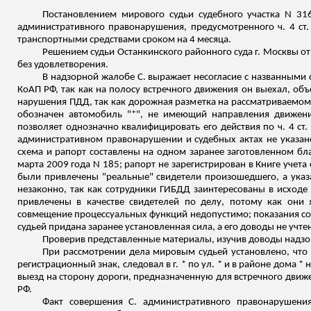
Постановлением мирового судьи судебного участка N 31
административного правонарушения, предусмотренного ч. 4 ст
транспортными средствами сроком на 4 месяца.
Решением судьи Останкинского районного суда г. Москвы от
без удовлетворения.
В надзорной жалобе С. выражает несогласие с названными с
КоАП РФ, так как на полосу встречного движения он выехал, об
нарушения ПДД, так как дорожная разметка на рассматриваемом 
обозначен автомобиль "*", не имеющий направления движен
позволяет однозначно квалифицировать его действия по ч. 4 ст.
административном правонарушении и судебных актах не указан
схема и рапорт составлены на одном заранее заготовленном бла
марта 2009 года N 185; рапорт не зарегистрирован в Книге учет
были привлечены "реальные" свидетели произошедшего, а указа
незаконно, так как сотрудники ГИБДД заинтересованы в исходе 
привлечены в качестве свидетелей по делу, потому как они
совмещение процессуальных функций недопустимо; показания с
судьей придана заранее установленная сила, а его доводы не учт
Проверив представленные материалы, изучив доводы надзо
При рассмотрении дела мировым судьей установлено, что 1
регистрационный знак, следовал в г. * по ул. * и в районе дома 
выезд на сторону дороги, предназначенную для встречного движ
РФ.
Факт совершения С. административного правонарушения