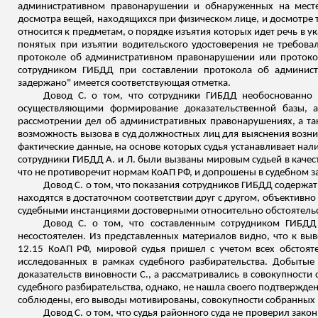
административном правонарушении и обнаруженных на месте
досмотра вещей, находящихся при физическом лице, и досмотре т
относится к предметам, о порядке изъятия которых идет речь в у
понятых при изъятии водительского удостоверения не требовало
протоколе об административном правонарушении или протоко
сотрудником ГИ
БДД пр
и составлении протокола об админис
задержано" имеется соответствующая отметка.
Довод С. о том, что сотрудники ГИБДД необоснованно 
осуществляющими формирование доказательственной базы, 
рассмотрении дел об административных правонарушениях, а та
возможность вызова в суд должностных лиц для выяснения возни
фактические данные, на основе которых судья устанавливает на
сотрудники ГИБДД А. и Л. были вызваны мировым судьей в качес
что не противоречит нормам КоАП РФ, и допрошены в судебном 
Довод С. о том, что показания сотрудников ГИБДД содержат
находятся в достаточном соответствии друг с другом, объектив
судебными инстанциями достоверными относительно обстоятель
Довод С. о том, что составленным сотрудником ГИБДД
несостоятелен. Из представленных материалов видно, что к выв
12.15 КоАП РФ, мировой судья пришел с учетом всех обстоят
исследованных в рамках судебного разбирательства. Добытые
доказательств виновности С., а рассматривались в совокупности
судебного разбирательства, однако, не нашла своего подтвержде
соблюдены, его выводы мотивированы, совокупности собранных п
Довод С. о том, что судья районного суда не проверил зак