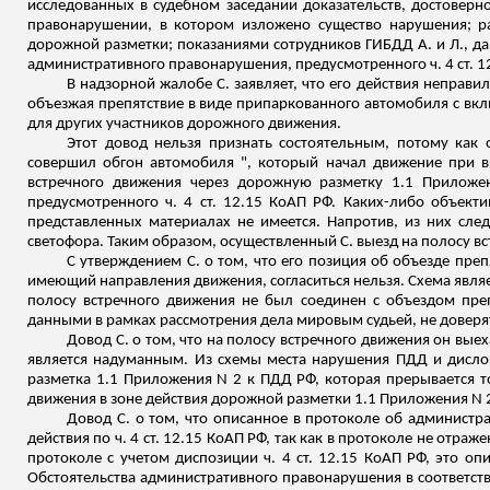
исследованных в судебном заседании доказательств, достовер
правонарушении, в котором изложено существо нарушения; р
дорожной разметки; показаниями сотрудников ГИБДД А. и Л., да
административного правонарушения, предусмотренного ч. 4 ст. 1
В надзорной жалобе С. заявляет, что его действия неправи
объезжая препятствие в виде припаркованного автомобиля с в
для других участников дорожного движения.
Этот довод нельзя признать состоятельным, потому как 
совершил обгон автомобиля ", который начал движение при 
встречного движения через дорожную разметку 1.1 Приложе
предусмотренного ч. 4 ст. 12.15 КоАП РФ. Каких-либо объект
представленных материалах не имеется. Напротив, из них сле
светофора. Таким образом, осуществленный С. выезд на полосу в
С утверждением С. о том, что его позиция об объезде пре
имеющий направления движения, согласиться нельзя. Схема являе
полосу встречного движения не был соединен с объездом преп
данными в рамках рассмотрения дела мировым судьей, не
доверя
Довод С. о том, что на полосу встречного движения он вые
является надуманным. Из схемы места нарушения ПДД и дислок
разметка 1.1 Приложения N 2 к ПДД РФ, которая прерывается то
движения в зоне действия дорожной разметки 1.1 Приложения N 
Довод С. о том, что описанное в протоколе об админист
действия по ч. 4 ст. 12.15 КоАП РФ, так как в протоколе не отра
протоколе с учетом диспозиции ч. 4 ст. 12.15 КоАП РФ, это о
Обстоятельства административного правонарушения в соответст