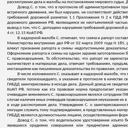
рассмотрении дела и жалобы на постановление мирового судьи. Де
Довод С. о том, что в протоколе об административном пра
встречного движения, им был нарушен, не соответствует действ
требований дорожной разметки 1.1 Приложения N 2 к ПДД РФ
дорожного движения РФ, являющимся их неотъемлемой частью. 
вывод о том, что С. допущено нарушение требований дорожной ра
4 ст. 12.15 КоАП РФ.
В надзорной жалобе С. отмечает, что схема и рапорт соста
Министерства внутренних дел РФ от 02 марта 2009 года N 185, 
влекут признание рапорта и схемы недопустимыми доказательс
Оформление рапорта и схемы на одном заранее заготовленном бл
С. правонарушения. То обстоятельство, что рапорт не зарегист
наличествует в материалах дела, отвечает требованиям, предъя
инстанциями как письменные доказательства по правилам, устано
В числе изложенного С. указывает в надзорной жалобе, чт
свидетели произошедшего, а указание в протоколе в качестве с
ГИБДД заинтересованы в исходе дела. Данный довод не свидетел
КоАП РФ, потому как эта правовая норма предполагает указан
очевидцем вменяемого С. правонарушения являлся сотрудник ГИБД
случае наличия иных очевидцев правонарушения
неуказание
их в
в ходе рассмотрения дела. Утверждение С. о заинтересованно
могущих служить тому подтверждением, в представленных материа
ГИБДД являются должностными лицами, осуществляющими формиро
Довод С. о том, что водительское удостоверение изъято б
явившихся орудиями совершения или предметами админис