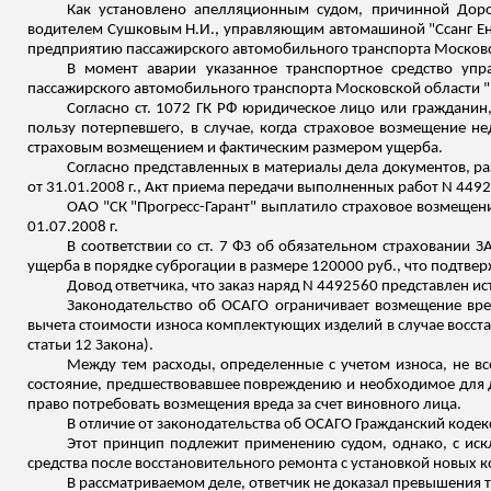
Как установлено апелляционным судом, причинной Дор
водителем Сушковым Н.И., управляющим автомашиной "
Ссанг
Е
предприятию пассажирского автомобильного транспорта Московс
В момент аварии указанное транспортное средство упр
пассажирского автомобильного транспорта Московской области "
Согласно ст. 1072 ГК РФ юридическое лицо или гражданин,
пользу потерпевшего, в случае, когда страховое возмещение 
страховым возмещением и фактическим размером ущерба.
Согласно представленных в материалы дела документов, ра
от 31.01.2008 г., Акт приема передачи выполненных работ N 449256
ОАО "СК "Прогресс-Гарант" выплатило страховое возмещен
01.07.2008 г.
В соответствии со ст. 7 ФЗ об обязательном страховании З
ущерба в порядке суброгации в размере 120000 руб., что подт
Довод ответчика, что заказ наряд N 4492560
представлен ис
Законодательство об ОСАГО ограничивает возмещение вред
вычета стоимости износа комплектующих изделий в случае восста
статьи 12 Закона).
Между тем расходы, определенные с учетом износа, не в
состояние, предшествовавшее повреждению и необходимое для д
право потребовать возмещения вреда за счет виновного лица.
В отличие от законодательства об ОСАГО Гражданский коде
Этот принцип подлежит применению судом, однако, с иск
средства после восстановительного ремонта с установкой новых 
В рассматриваемом деле, ответчик не доказал превышения