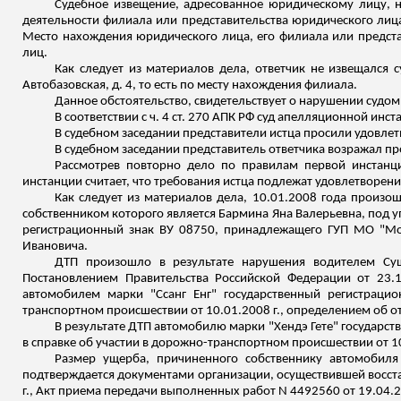
Судебное извещение, адресованное юридическому лицу, н
деятельности филиала или представительства юридического лица
Место нахождения юридического лица, его филиала или предста
лиц.
Как следует из материалов дела, ответчик не извещался
Автобазовская, д. 4, то есть по месту нахождения филиала.
Данное обстоятельство, свидетельствует о нарушении судо
В соответствии с ч. 4 ст. 270 АПК РФ суд апелляционной ин
В судебном заседании представители истца просили удовлет
В судебном заседании представитель ответчика возражал пр
Рассмотрев повторно дело по правилам первой инстанци
инстанции считает, что требования истца подлежат удовлетворен
Как следует из материалов дела, 10.01.2008 года произо
собственником которого является Бармина Яна Валерьевна, под
регистрационный знак ВУ 08750, принадлежащего ГУП МО "
Мо
Ивановича.
ДТП произошло в результате нарушения водителем Су
Постановлением Правительства Российской Федерации от 23.
автомобилем марки "
Ссанг
Енг
" государственный регистраци
транспортном происшествии от 10.01.2008 г., определением об о
В результате ДТП автомобилю марки "Хендэ Гете" государс
в справке об участии в дорожно-транспортном происшествии от 10.
Размер ущерба, причиненного собственнику автомобиля 
подтверждается документами организации, осуществившей восста
г., Акт приема передачи выполненных работ N 4492560 от 19.04.200