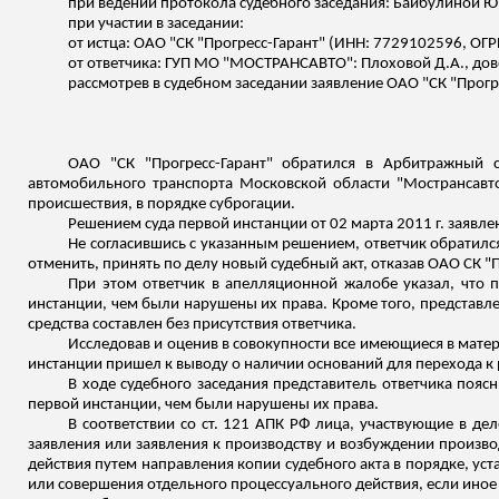
при ведении протокола судебного заседания:
Байбулиной
Ю.
при участии в заседании:
от истца: ОАО "СК "Прогресс-Гарант" (ИНН: 7729102596, ОГ
от ответчика: ГУП МО "МОСТРАНСАВТО":
Плоховой
Д.А., дов
рассмотрев в судебном заседании заявление ОАО "СК "Прогр
ОАО "СК "Прогресс-Гарант" обратился в Арбитражный 
автомобильного транспорта Московской области "
Мострансавт
происшествия, в порядке суброгации.
Решением суда первой инстанции от 02 марта 2011 г. заявл
Не согласившись с указанным решением, ответчик обратил
отменить, принять по делу новый судебный акт, отказав ОАО СК "
При этом ответчик в апелляционной жалобе указал, что п
инстанции, чем были нарушены их права. Кроме того, представле
средства составлен без присутствия ответчика.
Исследовав и оценив в совокупности все имеющиеся в мате
инстанции пришел к выводу о наличии оснований для перехода к
В ходе судебного заседания представитель ответчика поясн
первой инстанции, чем были нарушены их права.
В соответствии со ст. 121 АПК РФ лица, участвующие в д
заявления или заявления к производству и возбуждении произво
действия путем направления копии судебного акта в порядке, у
или совершения отдельного процессуального действия, если ино