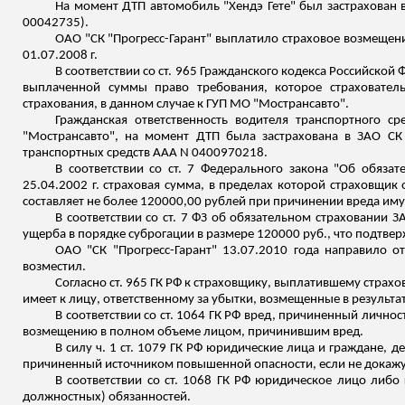
На момент ДТП автомобиль "Хендэ Гете" был застрахован в
00042735).
ОАО "СК "Прогресс-Гарант" выплатило страховое возмещен
01.07.2008 г.
В соответствии со ст. 965 Гражданского кодекса Российско
выплаченной суммы право требования, которое страхователь
страхования, в данном случае к ГУП МО "
Мострансавто
".
Гражданская ответственность водителя транспортного сре
"
Мострансавто
", на момент ДТП была застрахована в ЗАО СК
транспортных средств ААА N 0400970218.
В соответствии со ст. 7 Федерального закона "Об обяза
25.04.2002 г. страховая сумма, в пределах которой страховщик
составляет
не более 120000,00 рублей при причинении вреда иму
В соответствии со ст. 7 ФЗ об обязательном страховании З
ущерба в порядке суброгации в размере 120000 руб., что подт
ОАО "СК "Прогресс-Гарант" 13.07.2010 года направило 
возместил.
Согласно ст. 965 ГК РФ к страховщику, выплатившему страх
имеет к лицу, ответственному за убытки, возмещенные в результа
В соответствии со ст. 1064 ГК РФ вред, причиненный личн
возмещению в полном объеме лицом, причинившим вред.
В силу ч. 1 ст. 1079 ГК РФ юридические лица и граждане,
причиненный источником повышенной опасности, если не докажут
В соответствии со ст. 1068 ГК РФ юридическое лицо либ
должностных) обязанностей.