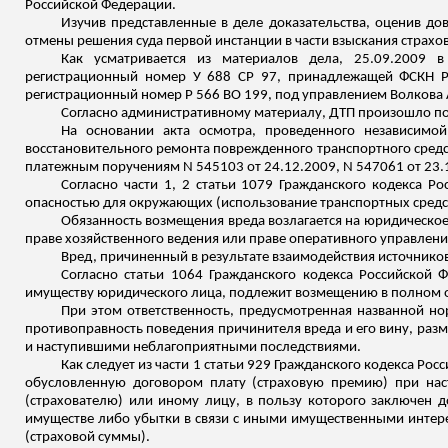
Российской Федерации.
Изучив представленные в деле доказательства, оценив д
отмены решения суда первой инстанции в части взыскания страхо
Как усматривается из материалов дела, 25.09.2009 в
регистрационный номер У 688 СР 97, принадлежащей ФСКН Р
регистрационный номер
Р
566 ВО 199, под управлением Волкова 
Согласно административному материалу, ДТП произошло по ви
На основании акта осмотра, проведенного независимой 
восстановительного ремонта поврежденного транспортного средст
платежным поручениям N 545103 от 24.12.2009, N 547061 от 23.
Согласно части 1, 2 статьи 1079 Гражданского кодекса 
опасностью для окружающих (использование транспортных средст
Обязанность возмещения вреда возлагается на юридическое
праве хозяйственного ведения или праве оперативного управлен
Вред, причиненный в результате взаимодействия источнико
Согласно статьи
1064 Гражданского кодекса Российской Ф
имуществу юридического лица, подлежит возмещению в полном 
При этом ответственность, предусмотренная названной но
противоправность поведения
причинителя
вреда и его вину, ра
и наступившими неблагоприятными последствиями.
Как следует из части 1 статьи 929 Гражданского кодекса Ро
обусловленную договором плату (страховую премию) при наст
(страхователю) или иному лицу, в пользу которого заключен 
имуществе либо убытки в связи с иными
имущественными интерес
(страховой суммы).