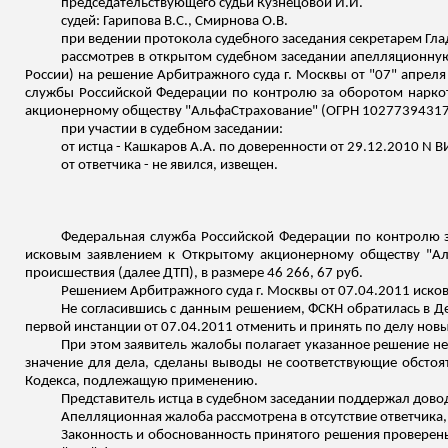
председательствующего судьи Кузнецовой И.И.
судей: Гарипова В.С., Смирнова О.В.
при ведении протокола судебного заседания секретарем Гла
рассмотрев в открытом судебном заседании апелляционну
России) на решение Арбитражного суда г. Москвы от "07" апреля
службы Российской Федерации по контролю за оборотом наркоти
акционерному обществу "АльфаСтрахование" (ОГРН 1027739431730, 
при участии в судебном заседании:
от истца -
Кашкаров
А.А. по доверенности от 29.12.2010 N В
от ответчика - не явился,
извещен
.
Федеральная служба Российской Федерации по
контролю 
исковым заявлением к Открытому акционерному обществу "Аль
происшествия (далее ДТП), в размере 46 266, 67 руб.
Решением Арбитражного суда г. Москвы от 07.04.2011 иско
Не согласившись с данным решением, ФСКН обратилась в Д
первой инстанции от 07.04.2011 отменить и принять по делу новы
При этом заявитель жалобы полагает указанное решение н
значение для дела, сделаны выводы не соответствующие обсто
Кодекса, подлежащую применению.
Представитель истца в судебном заседании поддержал дово
Апелляционная жалоба рассмотрена в отсутствие ответчика
Законность и обоснованность принятого решения проверены