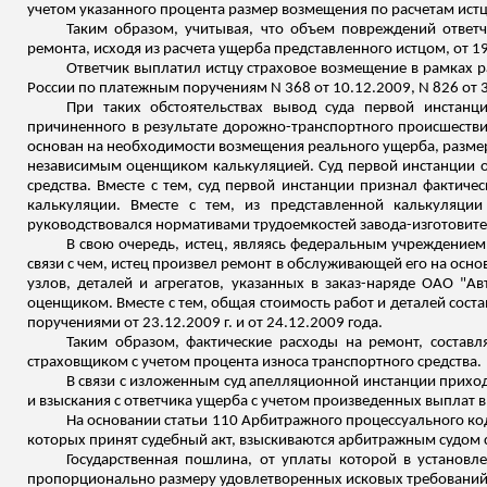
учетом указанного процента размер возмещения по расчетам истца
Таким образом, учитывая, что объем повреждений ответч
ремонта, исходя из расчета ущерба представленного истцом, от 19.
Ответчик выплатил истцу страховое возмещение в рамках ра
России по платежным поручениям N 368 от 10.12.2009, N 826 от 
При таких обстоятельствах вывод суда первой инстан
причиненного в результате дорожно-транспортного происшествия
основан на необходимости возмещения реального ущерба, размер
независимым оценщиком калькуляцией. Суд первой инстанции о
средства. Вместе с тем, суд первой инстанции признал факт
калькуляции. Вместе с тем, из представленной калькуляции
руководствовался нормативами трудоемкостей завода-изготовите
В свою очередь, истец, являясь федеральным учреждением
связи с чем, истец произвел ремонт в обслуживающей его на осн
узлов, деталей и агрегатов, указанных в
заказ-наряде
ОАО "Авт
оценщиком. Вместе с тем, общая стоимость работ и деталей соста
поручениями от 23.12.2009 г. и от 24.12.2009 года.
Таким образом, фактические расходы на ремонт, состав
страховщиком с учетом процента износа транспортного средства.
В связи с изложенным суд апелляционной инстанции приход
и взыскания с ответчика ущерба с учетом произведенных выплат в 
На основании статьи 110 Арбитражного процессуального ко
которых принят судебный акт, взыскиваются арбитражным судом 
Государственная пошлина, от уплаты которой в установл
пропорционально размеру удовлетворенных исковых требований,