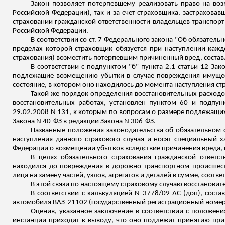
Закон позволяет потерпевшему реализовать право на во
Российской Федерации), так и за счет страховщика, застраховав
страховании гражданской ответственности владельцев транспортны
Российской Федерации.
В соответствии со ст. 7 Федерального закона "Об обязател
пределах которой страховщик обязуется при наступлении каждо
страхования) возместить потерпевшим причиненный вред, состав
В соответствии с подпунктом "б" пункта 2.1 статьи 12 За
подлежащие возмещению убытки в случае повреждения имущес
состояние, в котором оно находилось до момента наступления стр
Такой же порядок определения восстановительных расходов 
восстановительных работах, установлен пунктом 60 и подпун
29.02.2008 N 131, к которым по вопросам о размере подлежащих
Закона N 40-ФЗ в редакции Закона N 306-ФЗ.
Названные положения законодательства об обязательном с
наступления данного страхового
случая
и носят специальный х
Федерации о возмещении убытков вследствие причинения вреда, 
В целях обязательного страхования гражданской ответст
находился до повреждения в дорожно-транспортном происшест
лица на замену частей, узлов, агрегатов и деталей в сумме, соо
В этой связи по настоящему страховому случаю восстановит
В соответствии с калькуляцией N 3778/09-АС (
доп
), сост
автомобиля ВАЗ-21102 (государственный регистрационный номе
Оценив, указанное заключение в соответствии с положен
инстанции приходит к выводу, что оно подлежит принятию при