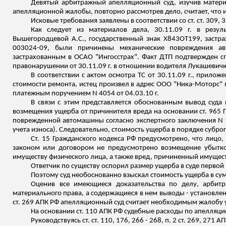
Девятый арбитражный апелляционный суд, изучив матери
апелляционной жалобы, повторно рассмотрев дело, считает, что 
Исковые требования заявлены в соответствии со ст. ст. 309, 
Как следует из материалов дела, 30.11.09 г. в резу
Вышегородцевой
А.С., государственный знак Х843ОТ199, заст
003024-09, были причинены механические повреждения а
застрахованным в ОСАО "Ингосстрах".
Факт ДТП подтвержден сп
правонарушении от 30.11.09 г. в отношении водителя
Лукашевич
В соответствии с актом осмотра ТС от 30.11.09 г., прилож
стоимости ремонта, истец произвел в адрес ООО "Ника-Моторс" 
платежным поручением N 4054 от 04.03.10 г.
В связи с этим представляется обоснованным вывод суда
возмещения ущерба от
причинителя
вреда на основании ст. 965 
поврежденной автомашины согласно экспертного заключения N 15-1
учета износа). Следовательно, стоимость ущерба в порядке суброга
Ст. 15 Гражданского кодекса РФ предусмотрено, что лицо
законом или договором не предусмотрено возмещение убытков
имуществу физического лица, а также вред, причиненный имуще
Ответчик по существу оспорил размер ущерба в суде первой 
Поэтому суд необоснованно взыскал стоимость ущерба в сум
Оценив все имеющиеся доказательства по делу, арбит
материального права, а содержащиеся в нем выводы - установле
ст. 269 АПК РФ апелляционный суд считает необходимым жалобу уд
На основании ст. 110 АПК РФ судебные расходы по апелляцио
Руководствуясь ст. ст. 110, 176, 266 - 268, п. 2 ст. 269, 2