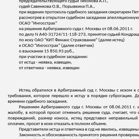
председательствующего судьи Тихонова А.П.,
судей Савенкова О.В.,
Порывкина
П.А.,
при ведении протокола судебного заседания секретарем Пет
рассмотрев в открытом судебном заседании апелляционну
ОСАО "Ингосстрах"
на решение Арбитражного суда г. Москвы от 08.06.2011 г.
по делу N А40-31724/11-118-273,
принятое
судьей Кондраш
по иску ОАО "КИТ
Финанс
Страхование" (далее истец)
к ОСАО "Ингосстрах" (далее ответчик)
о взыскании 15 850,93 руб.,
при участии в судебном заседании:
от истца - неявка,
извещен
,
от ответчика - неявка,
извещен
Истец обратился в Арбитражный суд г. Москвы с иском к 
требования, которое перешло к истцу в порядке суброгации. 
времени судебного заседания.
Решением Арбитражного суда г. Москвы от 08.06.2011 г. 
жалобу, в которой просит отменить решение суда, считает, что
повреждений, размер износа, истец представил неправильный 
оплачен, просит в иске отказать в полном объеме.
Представители истца и ответчика в суд не явились, извещен
Законность и обоснованность принятого решения проверены в 