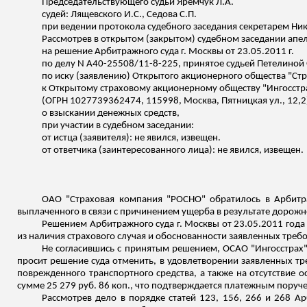
Председательствующего судьи Яремчук Л.А.
судей:
Лящевского
И.С., Седова С.П.
при ведении протокола судебного заседания секретарем Ни
Рассмотрев в открытом (закрытом) судебном заседании апе
на решение Арбитражного суда г. Москвы от 23.05.2011 г.
по делу N А40-25508/11-8-225,
принятое
судьей
Петелиной
по иску (заявлению) Открытого акционерного общества "С
к Открытому страховому акционерному обществу "Ингосстр
(ОГРН 1027739362474, 115998, Москва, Пятницкая ул., 12,2
о взыскании денежных средств,
при участии в судебном заседании:
от истца (заявителя): не явился,
извещен
.
от ответчика (заинтересованного лица): не явился,
извещен
.
ОАО "Страховая компания "РОСНО" обратилось в Арбитра
выплаченного в связи с причинением ущерба в результате дорожн
Решением Арбитражного суда г. Москвы от 23.05.2011 год
из наличия страхового случая и обоснованности заявленных треб
Не согласившись с принятым решением, ОСАО "Ингосстрах"
просит решение суда отменить, в удовлетворении заявленных тр
поврежденного транспортного средства, а также на отсутствие 
сумме 25 279 руб. 86 коп
., что подтверждается платежным поруче
Рассмотрев дело в порядке статей 123, 156, 266 и 268 Ар