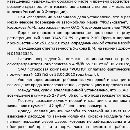
извещенных надлежащим образом о месте и времени рассмотрени
решение суда подлежит изменению в связи с неполным выяснени
кодекса Российской Федерации).
При исследовании материалов дела установлено, что в р
механические повреждения автомобилю марки "Фольксваген", 
Кеворкову
А.М., застрахованному ОАО "Страховая компания "РОС
Дорожно-транспортное происшествие произошло в рез
регистрационный знак 3146 СК 99, пункта 9.10. Правил дорож
происшествии от 26.02.2010 года, определением об отказе в воз
Гражданская ответственность Жукова В.М. на момент дорож
N 015553525.
Наличие повреждений, стоимость восстановительного ремон
осмотра транспортного средства N 498/8055-10Г от 06.03.2010 год
ОАО "Страховая компания "РОСНО"
оплатило фактическую
поручением N 123762 от 23.06.2010 года (
л.д
. 8).
Удовлетворяя исковые требования, суд первой инстанции 
возмещения вреда непосредственно к страховщику в пределах вып
Между тем, судом апелляционной установлено, что ОСАО 
возмещение в сумме 25 279 руб. 86 коп
.,
что подтверждается пре
Поэтому взыскание судом первой инстанции с ответчика 
заявлению в сумме 1 149 руб. 31 коп
.,
неправомерно.
Доводы апелляционной жалобы со ссылкой на Отчет N 22
взыскания расходов по замене
молдинга
, окраске
молдинга
пер
панели передней левой двери, которые не зафиксированы в ак
облицовочной крышки и норма
часа на ремонтные работы