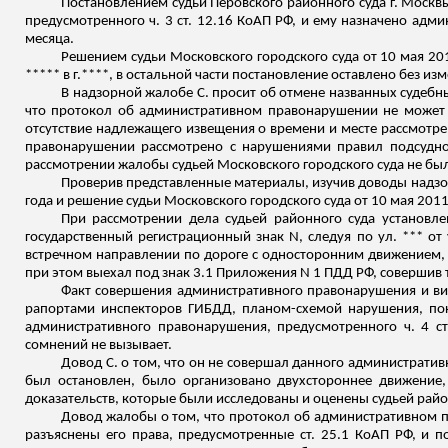
Постановлением судьи Перовского районного суда г. Москвы
предусмотренного ч. 3 ст. 12.16 КоАП РФ, и ему назначено адм
месяца.
Решением судьи Московского городского суда от 10 мая 201
***** в г.****, в остальной части постановление оставлено без из
В надзорной жалобе С. просит об отмене названных судебн
что протокол об административном правонарушении не может 
отсутствие надлежащего извещения о времени и месте рассмотрен
правонарушении
рассмотрено с нарушениями правил подсудност
рассмотрении жалобы судьей Московского городского суда не б
Проверив представленные материалы, изучив доводы надзор
года и решение судьи Московского городского суда от 10 мая 20
При рассмотрении дела судьей районного суда установле
государственный регистрационный знак N, следуя по ул. *** от 
встречном направлении по дороге с односторонним движением
при этом выехал под знак 3.1 Приложения N 1 ПДД РФ, совершив 
Факт совершения административного правонарушения и ви
рапортами инспекторов ГИБДД, планом-схемой нарушения, пока
административного правонарушения, предусмотренного ч. 4 ст
сомнений не вызывает.
Довод С. о том, что он не совершал данного административ
был остановлен, было организовано двухстороннее движение,
доказательств, которые были исследованы и оценены судьей район
Довод жалобы о том, что протокол об административном пр
разъяснены его права, предусмотренные ст. 25.1 КоАП РФ, и п