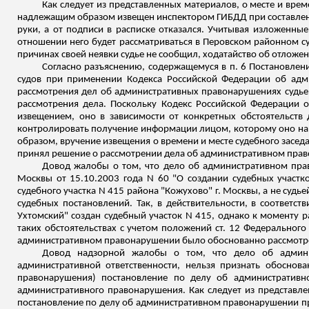
Как следует из представленных материалов, о месте и време
надлежащим образом извещен инспектором ГИ
БДД пр
и составле
руки, а от подписи в расписке отказался.
Учитывая изложенные 
отношении него будет рассматриваться в Перовском районном суде
причинах своей неявки судье не сообщил, ходатайство об отложен
Согласно разъяснению, содержащемуся в п. 6 Постановлен
судов при применении Кодекса Российской Федерации об адм
рассмотрения дел об административных правонарушениях судье
рассмотрения дела. Поскольку Кодекс Российской Федерации 
извещением, оно в зависимости от конкретных обстоятельств
контролировать получение информации лицом, которому оно напр
образом, вручение извещения о времени и месте судебного засе
принял решение о рассмотрении дела об административном право
Довод жалобы о том, что дело об административном прав
Москвы от 15.10.2003 года N 60 "О создании судебных участ
судебного участка N 415 района "
Кожухово
" г. Москвы, а не судь
судебных постановлений. Так, в действительности, в соответс
Ухтомский" создан судебный участок N 415, однако к моменту р
таких обстоятельствах с учетом положений ст. 12 Федерального
административном правонарушении было обоснованно рассмотрен
Довод надзорной жалобы о том, что дело об админи
административной ответственности, нельзя признать обоснова
правонарушения) постановление по делу об административ
административного правонарушения. Как следует из представл
постановление по делу об административном правонарушении приня