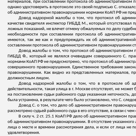
материалов, при составлении протокола об административном п
однако удостоверить в протоколе это своей подписью С. отказал
об административном правонарушении нормами КоАП РФ не пре
Довод надзорной жалобы о том, что протокол об админис
качестве свидетеля инспектор ГИБДД М., который отсутствовал 
ложных показаний, не влечет отмену обжалуемых по делу судебны
необходимости при составлении протокола об административн
имеются, так же как и предупреждать их об административной 
составлении протокола об административном правонарушении ст.
Довод жалобы о том, что протокол об административном п
ГИБДД Ф., который не являлся очевидцем совершенного С. пра
нормами КоАП РФ не предусмотрено, что протокол об админист
совершенного правонарушения
. Единственное требование зако
правонарушении. Как видно из представленных материалов, п
должностным лицом.
Довод надзорной жалобы о том, что в протоколе об адм
действительности, такая улица в г. Москве отсутствует, не може
на постановление судьи районного суда указанная неточность,
была устранена
, в результате чего было установлено, что С. след
Довод С. о том, что дело об административном правонаруш
рассмотрено судьей районного суда в его отсутствие, в
связи
с чем
В силу ч. 2 ст. 25.1 КоАП РФ дело об административном пр
об административном правонарушении. В отсутствие указанного
лица о месте и времени рассмотрения дела, и если от лица не 
удовлетворения.