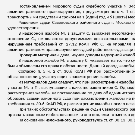
Постановлением мирового судьи судебного участка N 34
административного правонарушения, предусмотренного ч. 1 ст
транспортными средствами сроком на 1 (один) год и 6 (шесть) мес
Решением судьи Савеловского районного суда г. Москвы о
удовлетворения.
В надзорной жалобе М. в защиту С. выражает несогласие 
отношении С., не являются допустимыми доказательствами; н
нарушением требований ст. 27.12 КоАП РФ; С. не управлял 
административном правонарушении судьей районного суда защитн
Проверив материалы дела, изучив доводы надзорной жало
В надзорной жалобе М. в защиту С. указывает на то, что 
были объявлены его права и обязанности. Данный довод жалобы 
Согласно п. 5 ч. 2 ст. 30.6 КоАП РФ при рассмотрении
обязанности лиц, участвующих в рассмотрении жалобы.
Из материалов дела следует, что при рассмотрении жалоб
участие М. и П., выступавшие в качестве защитников
С.
Однако 
рассмотрения жалобы на постановление по делу об администрат
образом, судьей районного суда при рассмотрении жалобы на 
требования ст. 30.6 КоАП РФ, и рассмотрение жалобы носило нез
При таких обстоятельствах решение судьи Савеловского ра
признать законным и обоснованным, и оно подлежит отмене, а де
На основании
изложенного
, руководствуясь ст. ст. 30.13, 30