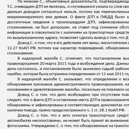
По мнению С., объективных доказательств, подтверждающ
Т.С. очевидцем ДТП не являлась, о случившемся узнала со слов св
данным доводом согласиться нельзя, потому как перечисленные
инкриминируемого ему деяния. О факте ДТП в ГИБДД было за
достаточные сведения о произошедшем ДТП, зафиксированн
столкновение, не был допрошен, не ставит под сомнение обс
информация в совокупности с наличием на транспортных средства
по вышеуказанному адресу, позволяет сделать вывод о том, что 
Довод С. о том, что в его действиях нет вины, несостоятеле
12.27 КоАП РФ, потому как характер повреждений, обнаруженных
столкновения.
В надзорной жалобе С. отмечает, что постановление вы
правонарушения 20 марта 2011 года и возбуждения дела. Данный
дела состоялось, и постановление было вынесено судьей районн
ошибку, которая была устранена определением от 11 мая 2011 года
В надзорной жалобе С. указывает, что определение о в
обнаружения признаков административного правонарушения, как 
основанием к удовлетворению жалобы, поскольку не повлияло на
Довод С. о том, что дело возбуждено при отсутствии пово
следует, что о факте ДТП и оставлении места ДТП в правоохран
обнаружены и зафиксированы в соответствующих документах со
наличии повода, прямо предусмотренного ч. 1 ст. 28.1 КоАП РФ.
Довод С. о том, что к акту осмотра транспортных сред
автомобилях несопоставимы, не может быть принят во внимание, 
фотосъемка. Утверждение С. о том, что обнаруженные на транспо