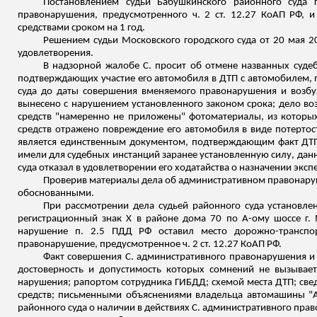
Постановлением судьи Бабушкинского районного суда
правонарушения, предусмотренного ч. 2 ст. 12.27 КоАП РФ, 
средствами сроком на 1 год.
Решением судьи Московского городского суда от 20 мая 20
удовлетворения.
В надзорной жалобе С. просит об отмене названных судеб
подтверждающих участие его автомобиля в ДТП с автомобилем, п
суда до даты совершения вменяемого правонарушения и возбу
вынесено с нарушением установленного законом срока; дело воз
средств "намеренно не приложены" фотоматериалы, из которых
средств отражено повреждение его автомобиля в виде потертост
является единственным документом, подтверждающим факт ДТП
имели для судебных инстанций заранее установленную силу, данн
суда отказал в удовлетворении его ходатайства о назначении экс
Проверив материалы дела об административном правонаруш
обоснованными.
При рассмотрении дела судьей районного суда установле
регистрационный знак Х в районе дома 70 по А-ому шоссе г. 
нарушение п. 2.5 ПДД РФ оставил место дорожно-транспор
правонарушение, предусмотренное ч. 2 ст. 12.27 КоАП РФ.
Факт совершения С. административного правонарушения и 
достоверность и допустимость которых сомнений не вызывае
нарушения; рапортом сотрудника ГИБДД; схемой места ДТП; свед
средств;
письменными объяснениями владельца автомашины "
районного суда о наличии в действиях С. административного прав