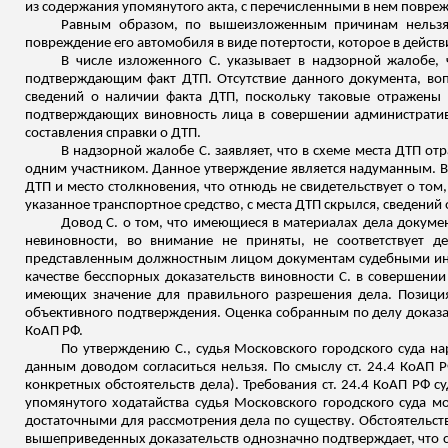
из содержания упомянутого акта, с перечисленными в нем повреж
Равным образом, по вышеизложенным причинам нельзя 
повреждение его автомобиля в виде потертости, которое в действи
В числе изложенного С. указывает в надзорной жалобе, 
подтверждающим факт ДТП. Отсутствие данного документа, воп
сведений о наличии факта ДТП, поскольку таковые отражены 
подтверждающих виновность лица в совершении административн
составления справки о ДТП.
В надзорной жалобе С. заявляет, что в схеме места ДТП от
одним участником. Данное утверждение является надуманным. В 
ДТП и место столкновения, что отнюдь не свидетельствует о том
указанное транспортное средство, с места Д
ТП скр
ылся, сведений
Довод С. о том, что имеющиеся в материалах дела докуме
невиновности, во внимание не приняты, не соответствует д
представленным должностным лицом документам судебными инст
качестве бесспорных доказательств виновности С. в совершении
имеющих значение для правильного разрешения дела. Позиция 
объективного подтверждения. Оценка собранным по делу доказат
КоАП РФ.
По утверждению С., судья Московского городского суда на
данным доводом согласиться нельзя. По смыслу ст. 24.4 КоАП РФ
конкретных обстоятельств дела). Требования ст. 24.4 КоАП РФ 
упомянутого ходатайства судья Московского городского суда 
достаточными для рассмотрения дела по существу. Обстоятельст
вышеприведенных доказательств однозначно подтверждает, что с