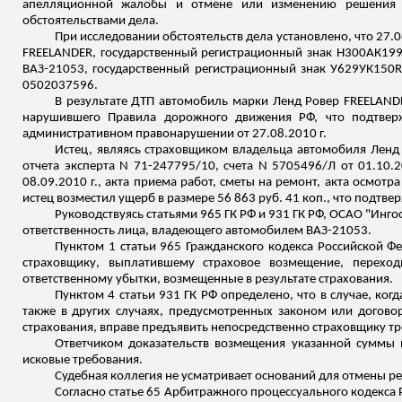
апелляционной жалобы и отмене или изменению решения ар
обстоятельствами дела.
При исследовании обстоятельств дела установлено, что 27
FREELANDER, государственный регистрационный знак Н300АК199
ВАЗ-21053, государственный регистрационный знак У629УК150R
0502037596.
В результате ДТП автомобиль марки
Ленд
Ровер
FREELANDE
нарушившего Правила дорожного движения РФ, что подтверж
административном правонарушении от 27.08.2010 г.
Истец, являясь страховщиком владельца автомобиля
Ленд
отчета эксперта N 71-247795/10, счета N 5705496/Л от 01.10.20
08.09.2010 г., акта приема работ, сметы на ремонт, акта осмотра
истец возместил ущерб в размере 56 863 руб
. 41 коп
.,
что подтвер
Руководствуясь статьями 965 ГК РФ и 931 ГК РФ, ОСАО "Инг
ответственность лица, владеющего автомобилем ВАЗ-21053.
Пунктом 1 статьи 965 Гражданского кодекса Российской Ф
страховщику, выплатившему страховое возмещение, перехо
ответственному убытки, возмещенные в результате страхования.
Пунктом 4 статьи 931 ГК РФ определено, что в случае, когд
также в других случаях, предусмотренных законом или договор
страхования, вправе предъявить непосредственно страховщику т
Ответчиком доказательств возмещения указанной суммы 
исковые требования.
Судебная коллегия не усматривает оснований для отмены р
Согласно статье 65 Арбитражного процессуального кодекса 