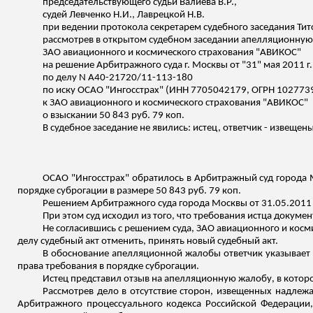
председательствующего судьи Валиева В.Р.,
судей Левченко Н.И., Лаврецкой Н.В.
при ведении протокола секретарем судебного заседания Тит
рассмотрев в открытом судебном заседании апелляционну
ЗАО авиационного и космического страхования "АВИКОС"
на решение Арбитражного суда г. Москвы от "31" мая 2011 г.
по делу N А40-21720/11-113-180
по иску ОСАО "Ингосстрах" (ИНН 7705042179, ОГРН 102773
к ЗАО авиационного и космического страхования "АВИКОС"
о взыскании 50 843 руб. 79 коп.
В судебное заседание не явились: истец, ответчик -
извещен
ОСАО "Ингосстрах" обратилось в Арбитражный суд города 
порядке суброгации в размере 50 843 руб. 79 коп.
Решением Арбитражного суда города Москвы от 31.05.2011 
При этом суд исходил из того, что требования истца докум
Не согласившись с решением суда, ЗАО авиационного и кос
делу судебный акт отменить, принять новый судебный акт.
В обоснование апелляционной жалобы ответчик указывает 
права требования в порядке суброгации.
Истец представил отзыв на апелляционную жалобу, в которо
Рассмотрев дело в отсутствие сторон, извещенных надлежа
Арбитражного процессуального кодекса Российской Федерации,